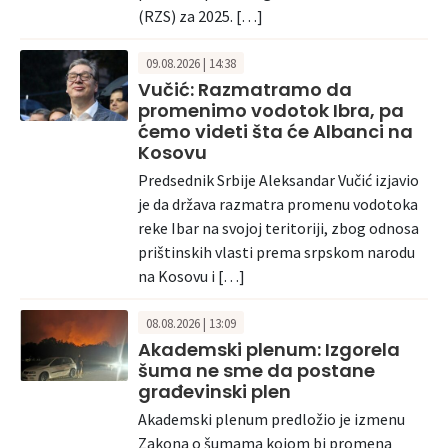
(RZS) za 2025. […]
09.08.2026 | 14:38
Vučić: Razmatramo da
promenimo vodotok Ibra, pa
ćemo videti šta će Albanci na
Kosovu
Predsednik Srbije Aleksandar Vučić izjavio
je da država razmatra promenu vodotoka
reke Ibar na svojoj teritoriji, zbog odnosa
prištinskih vlasti prema srpskom narodu
na Kosovu i […]
08.08.2026 | 13:09
Akademski plenum: Izgorela
šuma ne sme da postane
građevinski plen
Akademski plenum predložio je izmenu
Zakona o šumama kojom bi promena