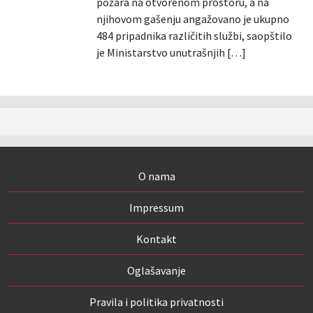
požara na otvorenom prostoru, a na
njihovom gašenju angažovano je ukupno
484 pripadnika različitih službi, saopštilo
je Ministarstvo unutrašnjih […]
O nama
Impressum
Kontakt
Oglašavanje
Pravila i politika privatnosti