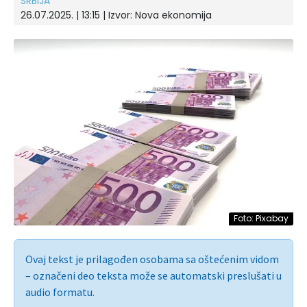
SRBIJA
26.07.2025. | 13:15
| Izvor:
Nova ekonomija
Foto: Pixabay
Ovaj tekst je prilagođen osobama sa oštećenim vidom
– označeni deo teksta može se automatski preslušati u
audio formatu.