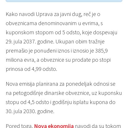
Kako navodi Uprava za javni dug, reč je o
obveznicama denominovanim u evrima, s
kuponskom stopom od 5 odsto, koje dospevaju
29. jula 2037. godine. Ukupan obim tražnje
premašio je ponuđeni iznos i iznosio je 385,9
miliona evra, a obveznice su prodate po stopi
prinosa od 4,99 odsto.
Nova emisija planirana za ponedeljak odnosi se
na petogodišnje dinarske obveznice, uz kuponsku
stopu od 4,5 odsto i godišnju isplatu kupona do
30. jula 2030. godine.
Pored toga,
Nova ekonomija
navodi da su tokom