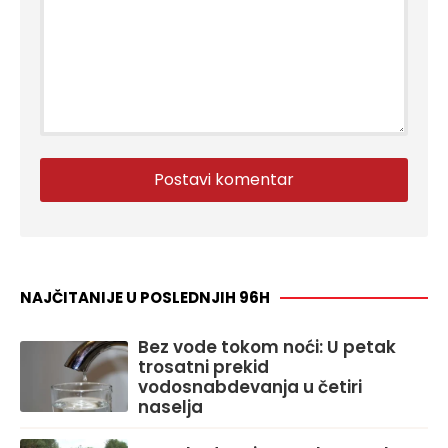
NAJČITANIJE U POSLEDNJIH 96H
Bez vode tokom noći: U petak
trosatni prekid
vodosnabdevanja u četiri
naselja