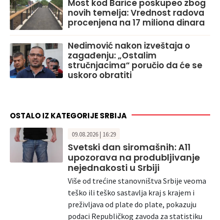
Most kod Barice poskupeo zbog
novih temelja: Vrednost radova
procenjena na 17 miliona dinara
Nedimović nakon izveštaja o
zagađenju: „Ostalim
stručnjacima“ poručio da će se
uskoro obratiti
OSTALO IZ KATEGORIJE SRBIJA
09.08.2026 | 16:29
Svetski dan siromašnih: A11
upozorava na produbljivanje
nejednakosti u Srbiji
Više od trećine stanovništva Srbije veoma
teško ili teško sastavlja kraj s krajem i
preživljava od plate do plate, pokazuju
podaci Republičkog zavoda za statistiku