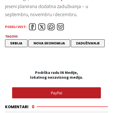
jeseni planirana dodatna zaduživanja – u
septembru, novembru i decembru.
PODELI VEST:
TAGOVI:
SRBIJA
NOVA EKONOMIJA
ZADUŽIVANJE
Podrška radu IN Medije,
lokalnog nezavisnog medija.
PayPal
KOMENTARI
0