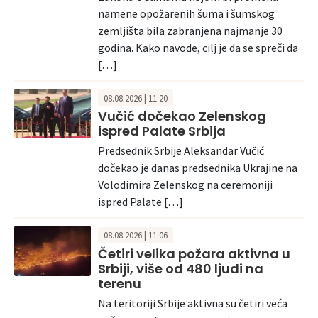
namene opožarenih šuma i šumskog
zemljišta bila zabranjena najmanje 30
godina. Kako navode, cilj je da se spreči da
[…]
08.08.2026 | 11:20
Vučić dočekao Zelenskog
ispred Palate Srbija
Predsednik Srbije Aleksandar Vučić
dočekao je danas predsednika Ukrajine na
Volodimira Zelenskog na ceremoniji
ispred Palate […]
08.08.2026 | 11:06
Četiri velika požara aktivna u
Srbiji, više od 480 ljudi na
terenu
Na teritoriji Srbije aktivna su četiri veća