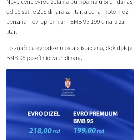
Nove cene evrodizela na pumpama u Srbiji danas
od 15 sati je 218 dinara za litar, a cena motornog
benzina – evropremijum BMB 95 199 dinara za
litar.
To znači da evrodizelu ostaje ista cena, dok dok je
BMB 95 pojeftinio za tri dinara.