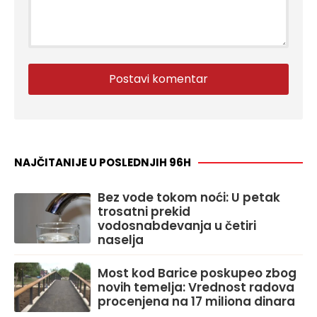
NAJČITANIJE U POSLEDNJIH 96H
Bez vode tokom noći: U petak
trosatni prekid
vodosnabdevanja u četiri
naselja
Most kod Barice poskupeo zbog
novih temelja: Vrednost radova
procenjena na 17 miliona dinara