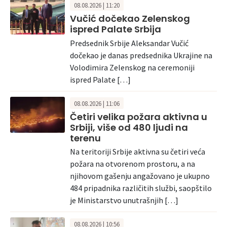
08.08.2026 | 11:20
Vučić dočekao Zelenskog
ispred Palate Srbija
Predsednik Srbije Aleksandar Vučić
dočekao je danas predsednika Ukrajine na
Volodimira Zelenskog na ceremoniji
ispred Palate […]
08.08.2026 | 11:06
Četiri velika požara aktivna u
Srbiji, više od 480 ljudi na
terenu
Na teritoriji Srbije aktivna su četiri veća
požara na otvorenom prostoru, a na
njihovom gašenju angažovano je ukupno
484 pripadnika različitih službi, saopštilo
je Ministarstvo unutrašnjih […]
08.08.2026 | 10:56