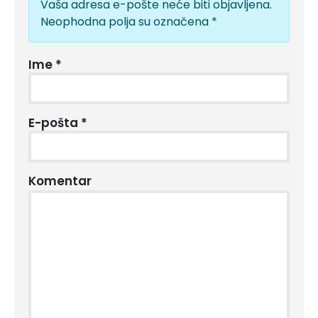
Vaša adresa e-pošte neće biti objavljena.
Neophodna polja su označena
*
Ime
*
E-pošta
*
Komentar