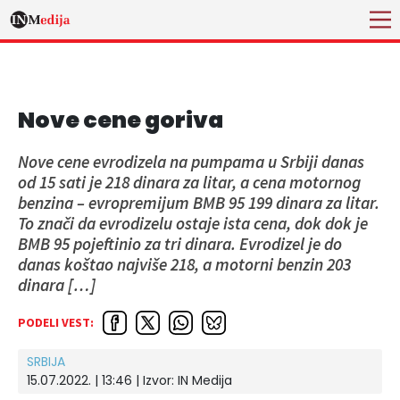
Nove cene goriva
Nove cene evrodizela na pumpama u Srbiji danas
od 15 sati je 218 dinara za litar, a cena motornog
benzina – evropremijum BMB 95 199 dinara za litar.
To znači da evrodizelu ostaje ista cena, dok dok je
BMB 95 pojeftinio za tri dinara. Evrodizel je do
danas koštao najviše 218, a motorni benzin 203
dinara […]
PODELI VEST:
SRBIJA
15.07.2022. | 13:46 | Izvor:
IN Medija