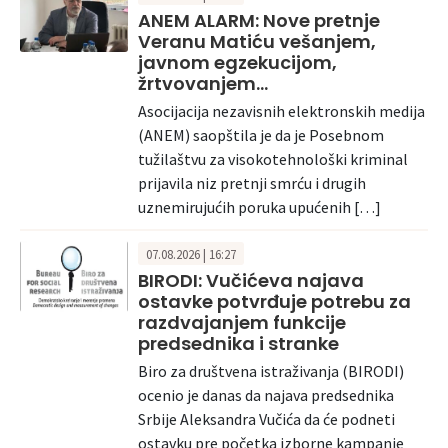
ANEM ALARM: Nove pretnje
Veranu Matiću vešanjem,
javnom egzekucijom,
žrtvovanjem…
Asocijacija nezavisnih elektronskih medija
(ANEM) saopštila je da je Posebnom
tužilaštvu za visokotehnološki kriminal
prijavila niz pretnji smrću i drugih
uznemirujućih poruka upućenih […]
07.08.2026 | 16:27
BIRODI: Vučićeva najava
ostavke potvrđuje potrebu za
razdvajanjem funkcije
predsednika i stranke
Biro za društvena istraživanja (BIRODI)
ocenio je danas da najava predsednika
Srbije Aleksandra Vučića da će podneti
ostavku pre početka izborne kampanje