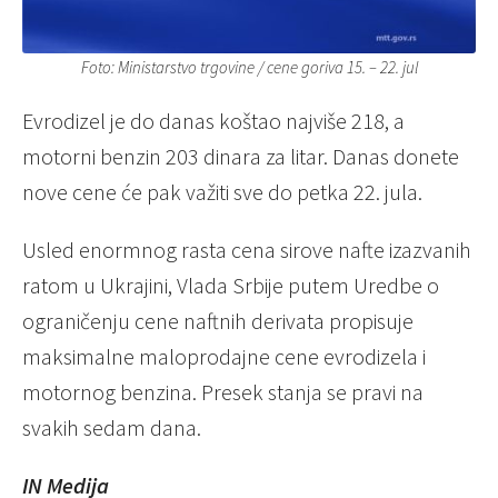
Foto: Ministarstvo trgovine
/
cene goriva 15. – 22. jul
Evrodizel je do danas koštao najviše 218, a
motorni benzin 203 dinara za litar. Danas donete
nove cene će pak važiti sve do petka 22. jula.
Usled enormnog rasta cena sirove nafte izazvanih
ratom u Ukrajini, Vlada Srbije putem Uredbe o
ograničenju cene naftnih derivata propisuje
maksimalne maloprodajne cene evrodizela i
motornog benzina. Presek stanja se pravi na
svakih sedam dana.
IN Medija