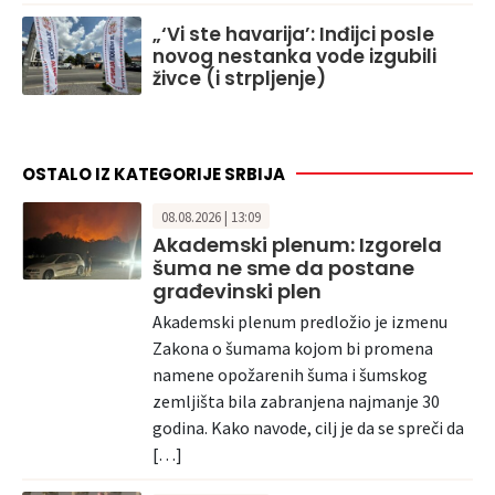
„‘Vi ste havarija’: Inđijci posle
novog nestanka vode izgubili
živce (i strpljenje)
OSTALO IZ KATEGORIJE SRBIJA
08.08.2026 | 13:09
Akademski plenum: Izgorela
šuma ne sme da postane
građevinski plen
Akademski plenum predložio je izmenu
Zakona o šumama kojom bi promena
namene opožarenih šuma i šumskog
zemljišta bila zabranjena najmanje 30
godina. Kako navode, cilj je da se spreči da
[…]