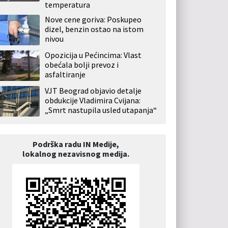
temperatura
Nove cene goriva: Poskupeo
dizel, benzin ostao na istom
nivou
Opozicija u Pećincima: Vlast
obećala bolji prevoz i
asfaltiranje
VJT Beograd objavio detalje
obdukcije Vladimira Cvijana:
„Smrt nastupila usled utapanja“
Podrška radu IN Medije,
lokalnog nezavisnog medija.