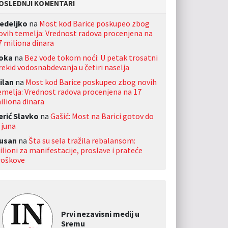
OSLEDNJI KOMENTARI
edeljko
na
Most kod Barice poskupeo zbog
ovih temelja: Vrednost radova procenjena na
7 miliona dinara
oka
na
Bez vode tokom noći: U petak trosatni
rekid vodosnabdevanja u četiri naselja
ilan
na
Most kod Barice poskupeo zbog novih
emelja: Vrednost radova procenjena na 17
iliona dinara
erić Slavko
na
Gašić: Most na Barici gotov do
 juna
usan
na
Šta su sela tražila rebalansom:
ilioni za manifestacije, proslave i prateće
roškove
Prvi nezavisni medij u
Sremu