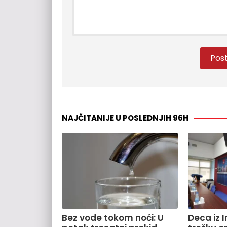
NAJČITANIJE U POSLEDNJIH 96H
Bez vode tokom noći: U
Deca iz 