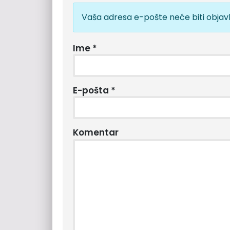
Vaša adresa e-pošte neće biti objavl
Ime
*
E-pošta
*
Komentar