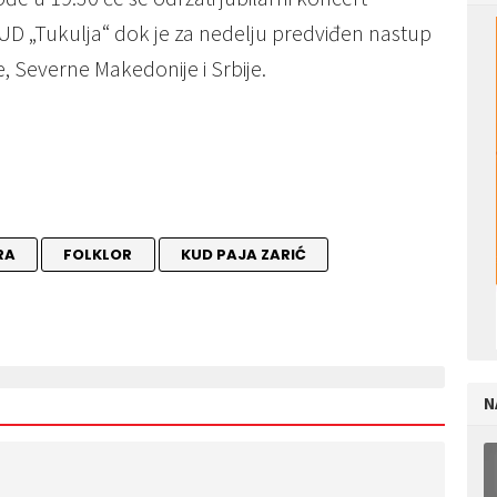
UD „Tukulja“ dok je za nedelju predviđen nastup
 Severne Makedonije i Srbije.
RA
FOLKLOR
KUD PAJA ZARIĆ
N