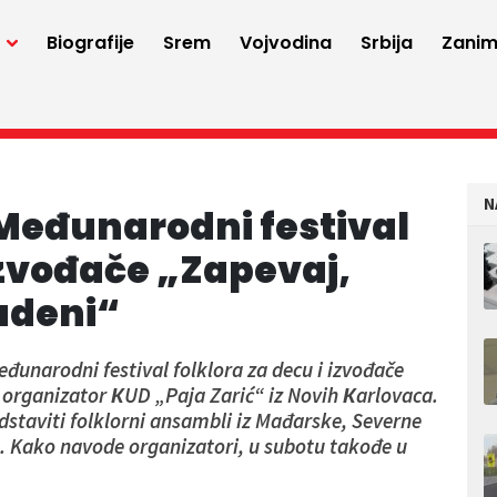
a
Biografije
Srem
Vojvodina
Srbija
Zaniml
N
I Međunarodni festival
 izvođače „Zapevaj,
zadeni“
đunarodni festival folklora za decu i izvođače
je organizator КUD „Paja Zarić“ iz Novih Кarlovaca.
dstaviti folklorni ansambli iz Mađarske, Severne
. Kako navode organizatori, u subotu takođe u