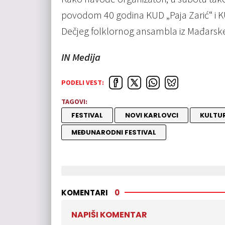
povodom 40 godina KUD „Paja Zarić“ i K
Dečjeg folklornog ansambla iz Mađarske,
IN Medija
PODELI VEST:
TAGOVI:
FESTIVAL
NOVI KARLOVCI
KULTU
MEĐUNARODNI FESTIVAL
KOMENTARI
0
NAPIŠI KOMENTAR