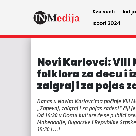
Sve vesti
Inđij
Izbori 2024
Novi Karlovci: VII
folklora za decu i
zaigraj i za pojas 
Danas u Novim Кarlovcima počinje VIII Me
„Zapevaj, zaigraj i za pojas zadeni“ čiji 
Od 19:30 u Domu kulture će se publici pre
Makedonije, Bugarske i Republike Srpske
19:30 […]