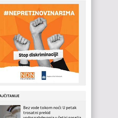
AJČITANIJE
Bez vode tokom noći: U petak
trosatni prekid
vodosnabdevanja u četiri naselja