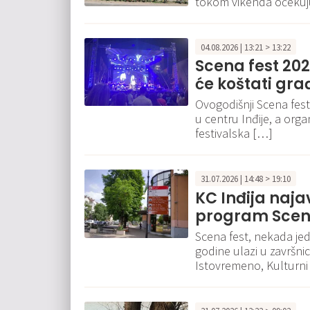
tokom vikenda očekuju
04.08.2026 | 13:21 > 13:22
Scena fest 202
će koštati gra
Ovogodišnji Scena fest
u centru Inđije, a orga
festivalska […]
31.07.2026 | 14:48 > 19:10
KC Inđija naja
program Scena
Scena fest, nekada jed
godine ulazi u završni
Istovremeno, Kulturni 