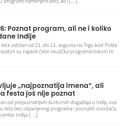
 programi namenjeni deci, ali i […]
6: Poznat program, ali ne i koliko
đane Inđije
 biće održan od 21. do 23. avgusta na Trgu kod Pošte
nizatori su najavili četiri muzička programa tokom tri
vljuje „najpoznatija imena“, ali
 festa još nije poznat
an od prepoznatljivih kulturnih događaja u Inđiji, ove
cu leta bez objavljenog programa i poznatih izvođača.
centar Inđija […]