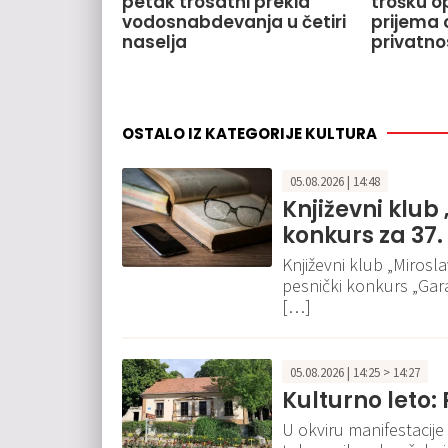
petak trosatni prekid
trošku o
vodosnabdevanja u četiri
prijema o
naselja
privatno
OSTALO IZ KATEGORIJE KULTURA
05.08.2026 | 14:48
Književni klub
konkurs za 37.
Književni klub „Mirosla
pesnički konkurs „Garav
[…]
05.08.2026 | 14:25 > 14:27
Kulturno leto:
U okviru manifestacije 