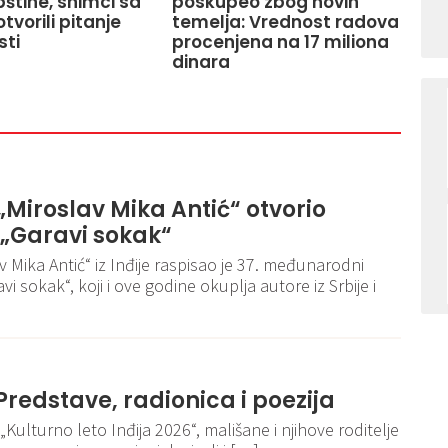
pštine, snimci sa
poskupeo zbog novih
tvorili pitanje
temelja: Vrednost radova
sti
procenjena na 17 miliona
dinara
 „Miroslav Mika Antić“ otvorio
 „Garavi sokak“
v Mika Antić“ iz Inđije raspisao je 37. međunarodni
i sokak“, koji i ove godine okuplja autore iz Srbije i
 Predstave, radionica i poezija
„Kulturno leto Inđija 2026“, mališane i njihove roditelje