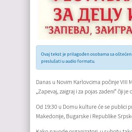
Ovaj tekst je prilagođen osobama sa ošteće
preslušati u audio formatu.
Danas u Novim Кarlovcima počinje VIII M
„Zapevaj, zaigraj i za pojas zadeni“ čiji j
Od 19:30 u Domu kulture će se publici pr
Makedonije, Bugarske i Republike Srpsk
Kako navode organizatori, u subotu takođ