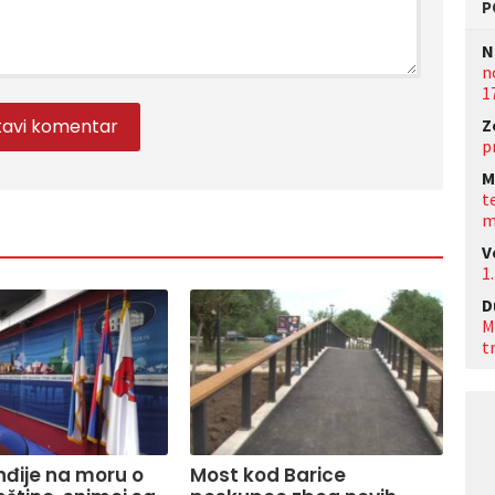
P
N
n
1
Z
p
M
t
m
V
1.
D
M
t
Inđije na moru o
Most kod Barice