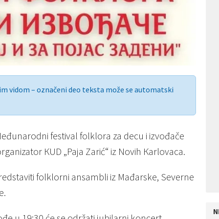
nim vidom – označeni deo teksta može se automatski
eđunarodni festival folklora za decu i izvođače
e organizator КUD „Paja Zarić“ iz Novih Кarlovaca.
edstaviti folklorni ansambli iz Mađarske, Severne
e.
N
e u 19:30 će se održati jubilarni koncert