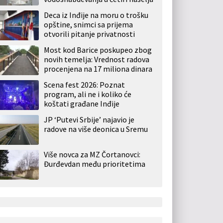
Deca iz Inđije na moru o trošku
opštine, snimci sa prijema
otvorili pitanje privatnosti
Most kod Barice poskupeo zbog
novih temelja: Vrednost radova
procenjena na 17 miliona dinara
Scena fest 2026: Poznat
program, ali ne i koliko će
koštati građane Inđije
JP ‘Putevi Srbije’ najavio je
radove na više deonica u Sremu
Više novca za MZ Čortanovci:
Đurđevdan među prioritetima