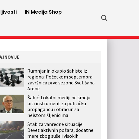
jivosti
IN Medija Shop
AJNOVIJE
Rumnjanin okupio šahiste iz
regiona: Početkom septembra
završnica prve sezone Svet šaha
Arene
Šabić: Lokalni mediji ne smeju
biti instrument za političku
propagandu i obračun sa
neistomišljenicima
Štab za vanredne situacije:
Devet aktivnih požara, dodatne
mere zbog suše i visokih