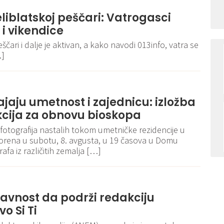
liblatskoj peščari: Vatrogasci
 i vikendice
ščari i dalje je aktivan, a kako navodi 013info, vatra se
…]
jaju umetnost i zajednicu: izložba
akcija za obnovu bioskopa
otografija nastalih tokom umetničke rezidencije u
orena u subotu, 8. avgusta, u 19 časova u Domu
afa iz različitih zemalja […]
avnost da podrži redakciju
o Si Ti