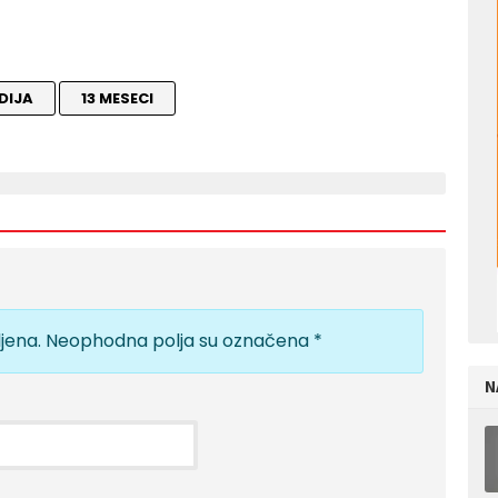
DIJA
13 MESECI
jena.
Neophodna polja su označena
*
N