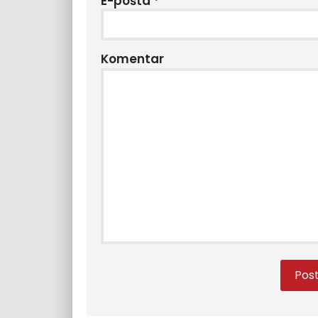
E-pošta
*
Komentar