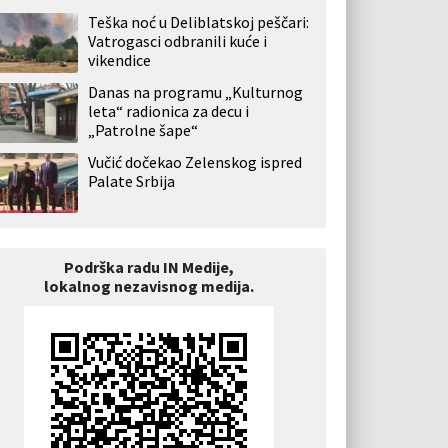
Teška noć u Deliblatskoj peščari:
Vatrogasci odbranili kuće i
vikendice
Danas na programu „Kulturnog
leta“ radionica za decu i
„Patrolne šape“
Vučić dočekao Zelenskog ispred
Palate Srbija
Podrška radu IN Medije,
lokalnog nezavisnog medija.