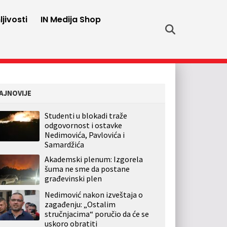
jivosti
IN Medija Shop
AJNOVIJE
Studenti u blokadi traže
odgovornost i ostavke
Nedimovića, Pavlovića i
Samardžića
Akademski plenum: Izgorela
šuma ne sme da postane
građevinski plen
Nedimović nakon izveštaja o
zagađenju: „Ostalim
stručnjacima“ poručio da će se
uskoro obratiti