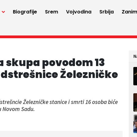
a
Biografije
Srem
Vojvodina
Srbija
Zaniml
N
va skupa povodom 13
dstrešnice Železničke
rešncie Železničke stanice i smrti 16 osoba biće
 u Novom Sadu.