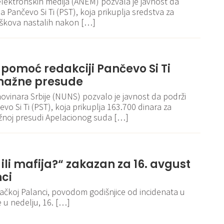
 elektronskih medija (ANEM) pozvala je javnost da
a Pančevo Si Ti (PST), koja prikuplja sredstva za
oškova nastalih nakon […]
 pomoć redakciji Pančevo Si Ti
nažne presude
ovinara Srbije (NUNS) pozvalo je javnost da podrži
vo Si Ti (PST), koja prikuplja 163.700 dinara za
žnoj presudi Apelacionog suda […]
 ili mafija?“ zakazan za 16. avgust
nci
ačkoj Palanci, povodom godišnjice od incidenata u
 u nedelju, 16. […]