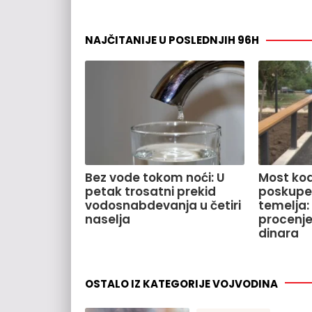
NAJČITANIJE U POSLEDNJIH 96H
Bez vode tokom noći: U
Most kod
petak trosatni prekid
poskupe
vodosnabdevanja u četiri
temelja:
naselja
procenje
dinara
OSTALO IZ KATEGORIJE VOJVODINA