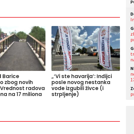
P
D
I
G
z
p
G
t
n
N
n
 Barice
„‘Vi ste havarija’: Inđijci
1
o zbog novih
posle novog nestanka
 Vrednost radova
vode izgubili živce (i
Z
na na 17 miliona
strpljenje)
p