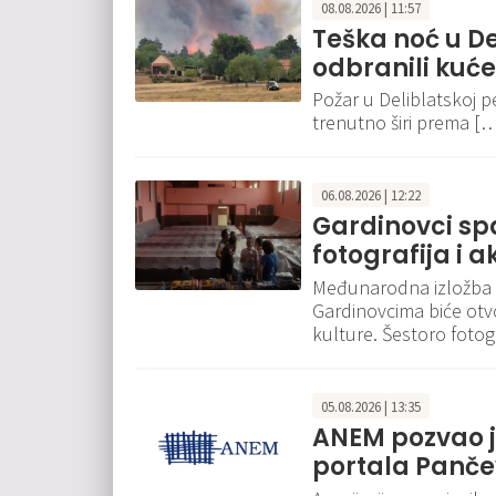
08.08.2026 | 11:57
Teška noć u De
odbranili kuće
Požar u Deliblatskoj pe
trenutno širi prema [
06.08.2026 | 12:22
Gardinovci spa
fotografija i 
Međunarodna izložba f
Gardinovcima biće otv
kulture. Šestoro fotogr
05.08.2026 | 13:35
ANEM pozvao j
portala Pančev