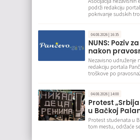
Asocijacija nezavisnih
podrži redakciju portal
pokrivanje sudskih tr
04.08.2026 | 16:35
NUNS: Poziv za
nakon pravos
Nezavisno udruženje n
redakciju portala Panče
troškove po pravosna
04.08.2026 | 14:00
Protest „Srbija
u Bačkoj Pala
Protest studenata u B
tom mestu, održaće se