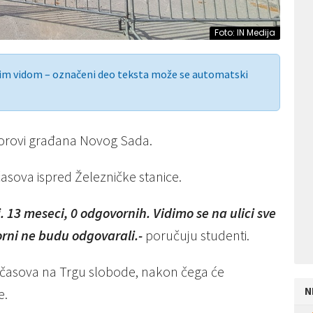
Foto: IN Medija
nim vidom – označeni deo teksta može se automatski
Zborovi građana Novog Sada.
asova ispred Železničke stanice.
. 13 meseci, 0 odgovornih. Vidimo se na ulici sve
rni ne budu odgovarali.-
poručuju studenti.
 časova na Trgu slobode, nakon čega će
N
e.