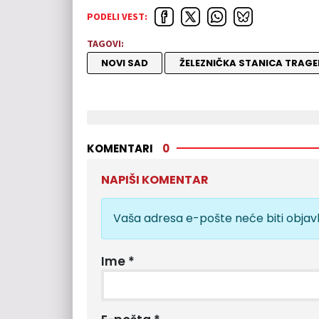
PODELI VEST:
TAGOVI:
NOVI SAD
ŽELEZNIČKA STANICA TRAGE
KOMENTARI
0
NAPIŠI KOMENTAR
Vaša adresa e-pošte neće biti objavl
Ime
*