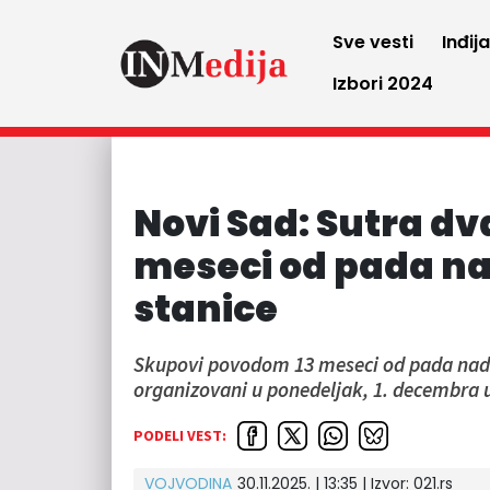
Sve vesti
Inđij
Izbori 2024
Novi Sad: Sutra d
meseci od pada na
stanice
Skupovi povodom 13 meseci od pada nadst
organizovani u ponedeljak, 1. decembra
PODELI VEST:
VOJVODINA
30.11.2025. | 13:35
| Izvor:
021.rs