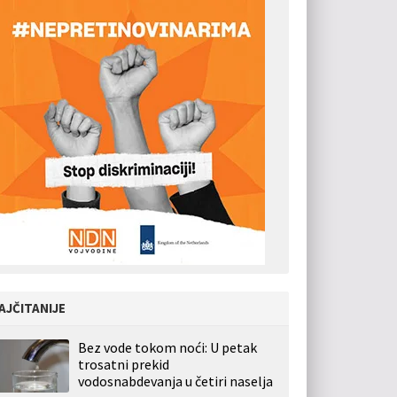
AJČITANIJE
Bez vode tokom noći: U petak
trosatni prekid
vodosnabdevanja u četiri naselja