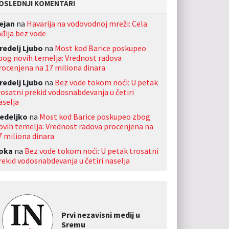
OSLEDNJI KOMENTARI
ejan
na
Havarija na vodovodnoj mreži: Cela
nđija bez vode
redelj Ljubo
na
Most kod Barice poskupeo
bog novih temelja: Vrednost radova
rocenjena na 17 miliona dinara
redelj Ljubo
na
Bez vode tokom noći: U petak
rosatni prekid vodosnabdevanja u četiri
aselja
edeljko
na
Most kod Barice poskupeo zbog
ovih temelja: Vrednost radova procenjena na
7 miliona dinara
oka
na
Bez vode tokom noći: U petak trosatni
rekid vodosnabdevanja u četiri naselja
Prvi nezavisni medij u
Sremu