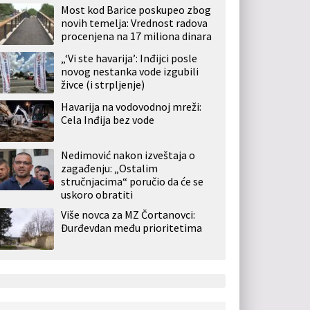
Most kod Barice poskupeo zbog
novih temelja: Vrednost radova
procenjena na 17 miliona dinara
„‘Vi ste havarija’: Inđijci posle
novog nestanka vode izgubili
živce (i strpljenje)
Havarija na vodovodnoj mreži:
Cela Inđija bez vode
Nedimović nakon izveštaja o
zagađenju: „Ostalim
stručnjacima“ poručio da će se
uskoro obratiti
Više novca za MZ Čortanovci:
Đurđevdan među prioritetima