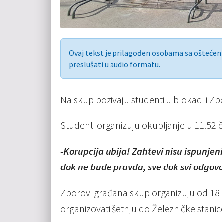
Ovaj tekst je prilagođen osobama sa ošteće
preslušati u audio formatu.
Na skup pozivaju studenti u blokadi i 
Studenti organizuju okupljanje u 11.52 č
-Korupcija ubija! Zahtevi nisu ispunjeni
dok ne bude pravda, sve dok svi odgovo
Zborovi građana skup organizuju od 18
organizovati šetnju do Železničke stanic