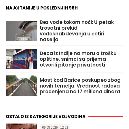
NAJČITANIJE U POSLEDNJIH 96H
Bez vode tokom noći: U petak
trosatni prekid
vodosnabdevanja u četiri
naselja
Deca iz Inđije na moru o trošku
opštine, snimci sa prijema
otvorili pitanje privatnosti
Most kod Barice poskupeo zbog
novih temelja: Vrednost radova
procenjena na 17 miliona dinara
OSTALO IZ KATEGORIJE VOJVODINA
06.08.2026 | 12:22