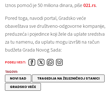
Iznos pomoći je 50 miliona dinara, piše
021.rs
.
Pored toga, navodi portal, Gradsko veće
obaveštava sve društveno-odgovorne kompanije,
preduzeća i pojedince koji žele da uplate sredstva
za tu namenu, da uplatu mogu izvršiti na račun
budžeta Grada Novog Sada:
PODELI VEST:
TAGOVI:
NOVI SAD
TRAGEDIJA NA ŽELEZNIČKOJ STANICI
GRADSKO VEĆE