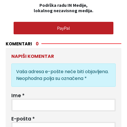
Podrška radu IN Medije,
lokalnog nezavisnog medija.
PayPal
KOMENTARI
0
NAPIŠI KOMENTAR
Vaša adresa e-pošte neće biti objavljena.
Neophodna polja su označena
*
Ime
*
E-pošta
*