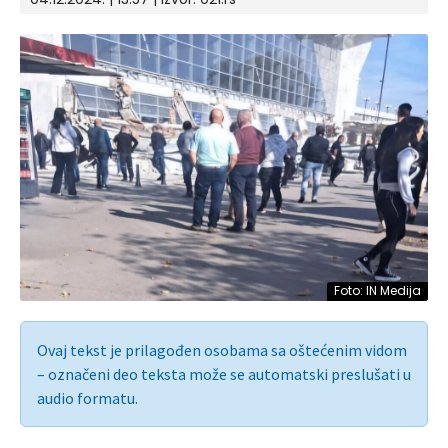
Foto: IN Medija
Ovaj tekst je prilagođen osobama sa oštećenim vidom
– označeni deo teksta može se automatski preslušati u
audio formatu.