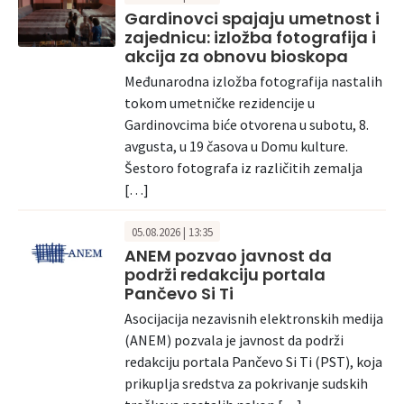
Gardinovci spajaju umetnost i
zajednicu: izložba fotografija i
akcija za obnovu bioskopa
Međunarodna izložba fotografija nastalih
tokom umetničke rezidencije u
Gardinovcima biće otvorena u subotu, 8.
avgusta, u 19 časova u Domu kulture.
Šestoro fotografa iz različitih zemalja
[…]
05.08.2026 | 13:35
ANEM pozvao javnost da
podrži redakciju portala
Pančevo Si Ti
Asocijacija nezavisnih elektronskih medija
(ANEM) pozvala je javnost da podrži
redakciju portala Pančevo Si Ti (PST), koja
prikuplja sredstva za pokrivanje sudskih