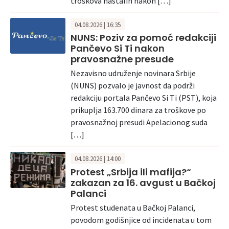
troškova nastalih nakon […]
04.08.2026 | 16:35
NUNS: Poziv za pomoć redakciji
Pančevo Si Ti nakon
pravosnažne presude
Nezavisno udruženje novinara Srbije
(NUNS) pozvalo je javnost da podrži
redakciju portala Pančevo Si Ti (PST), koja
prikuplja 163.700 dinara za troškove po
pravosnažnoj presudi Apelacionog suda
[…]
04.08.2026 | 14:00
Protest „Srbija ili mafija?“
zakazan za 16. avgust u Bačkoj
Palanci
Protest studenata u Bačkoj Palanci,
povodom godišnjice od incidenata u tom