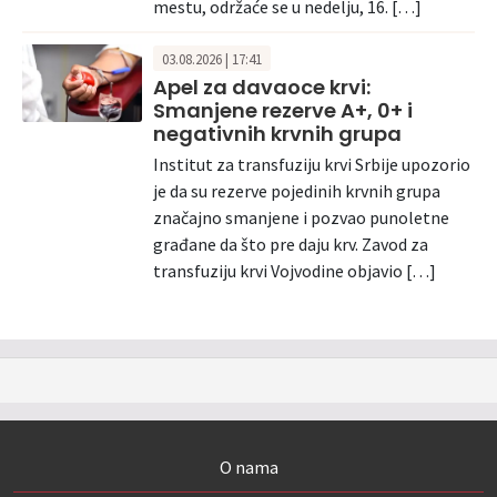
mestu, održaće se u nedelju, 16. […]
03.08.2026 | 17:41
Apel za davaoce krvi:
Smanjene rezerve A+, 0+ i
negativnih krvnih grupa
Institut za transfuziju krvi Srbije upozorio
je da su rezerve pojedinih krvnih grupa
značajno smanjene i pozvao punoletne
građane da što pre daju krv. Zavod za
transfuziju krvi Vojvodine objavio […]
O nama