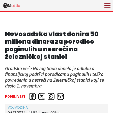
Novosadska vlast donira 50
miliona dinara za porodice
poginulih u nesreći na
železničkoj stanici
Gradsko veće Novog Sada donelo je odluku o
finansijskoj podršci porodicama poginulih i teško
povređenih u nesreći na Železničkoj stanici koji se
desio 1. novembra.
PODELI VEST:
VOJVODINA
04.12.2024. | 13:57
| Izvor:
021.rs