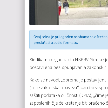
Ovaj tekst je prilagođen osobama sa ošteće
preslušati u audio formatu.
Sindikalna organizacija NSPRV Gimnazije
postavljena bez ispunjavanja zakonskih
Kako se navodi, „oprema je postavljena 
što je zakonska obaveza“, kao i bez spr
zaštiti podataka o ličnosti (DPIA), „čime
zaposlenih čije će kretanje biti praćeno č