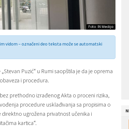
Foto: IN Medija
nim vidom – označeni deo teksta može se automatski
 „Stevan Puzić“ u Rumi saopštila je da je oprema
 obaveza i procedura.
bez prethodno izrađenog Akta o proceni rizika,
ovođenja procedure usklađivanja sa propisima o
N
 je direktno ugrožena privatnost učenika i
itačima kartica“.