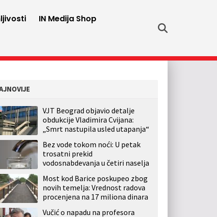
jivosti
IN Medija Shop
AJNOVIJE
VJT Beograd objavio detalje
obdukcije Vladimira Cvijana:
„Smrt nastupila usled utapanja“
Bez vode tokom noći: U petak
trosatni prekid
vodosnabdevanja u četiri naselja
Most kod Barice poskupeo zbog
novih temelja: Vrednost radova
procenjena na 17 miliona dinara
Vučić o napadu na profesora