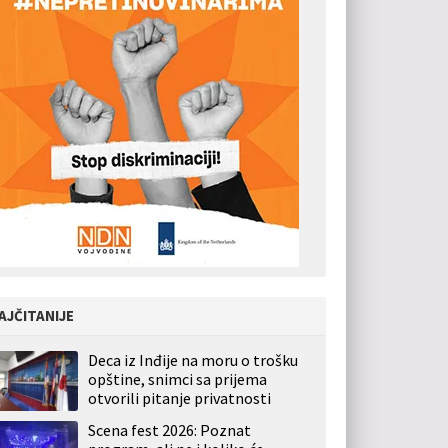
AJČITANIJE
Deca iz Inđije na moru o trošku
opštine, snimci sa prijema
otvorili pitanje privatnosti
Scena fest 2026: Poznat