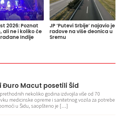
st 2026: Poznat
JP ‘Putevi Srbije’ najavio je
ali ne i koliko će
radove na više deonica u
građane Inđije
Sremu
i Đuro Macut posetili Šid
 prethodnih nekoliko godina izdvojila više od 70
avku medicinske opreme i sanitetnog vozila za potrebe
 pomoći u Šidu, saopšteno je […]