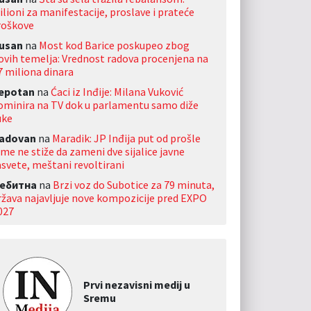
ilioni za manifestacije, proslave i prateće
roškove
usan
na
Most kod Barice poskupeo zbog
ovih temelja: Vrednost radova procenjena na
7 miliona dinara
jepotan
na
Ćaci iz Inđije: Milana Vuković
ominira na TV dok u parlamentu samo diže
uke
adovan
na
Maradik: JP Inđija put od prošle
ime ne stiže da zameni dve sijalice javne
asvete, meštani revoltirani
ебитна
na
Brzi voz do Subotice za 79 minuta,
ržava najavljuje nove kompozicije pred EXPO
027
Prvi nezavisni medij u
Sremu