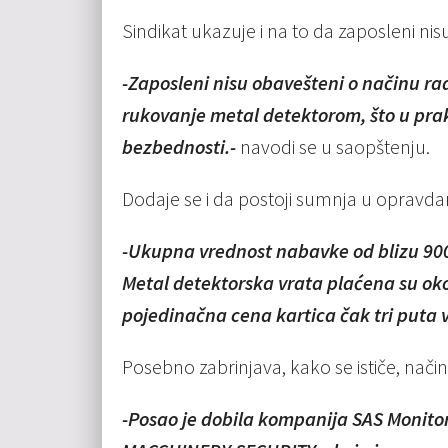
Sindikat ukazuje i na to da zaposleni nis
-Zaposleni nisu obavešteni o načinu ra
rukovanje metal detektorom, što u pra
bezbednosti.-
navodi se u saopštenju.
Dodaje se i da postoji sumnja u opravd
-Ukupna vrednost nabavke od blizu 900
Metal detektorska vrata plaćena su oko
pojedinačna cena kartica čak tri puta v
Posebno zabrinjava, kako se ističe, nač
-Posao je dobila kompanija SAS Monitor