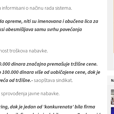
u informisani o načinu rada sistema.
da opreme, niti su imenovana i obučena lica za
ksi obesmišljava samu svrhu povećanja
anost troškova nabavke.
.000 dinara značajno premašuje tržišne cene.
 100.000 dinara više od uobičajene cene, dok je
eća od tržišne.-
saopštava sindikat.
N
in sprovođenja javne nabavke.
ing, dok je jedan od ‘konkurenata’ bila firma