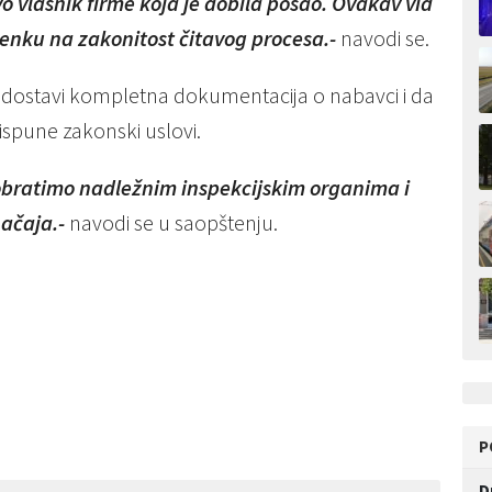
vlasnik firme koja je dobila posao. Ovakav vid
senku na zakonitost čitavog procesa.-
navodi se.
se dostavi kompletna dokumentacija o nabavci i da
ispune zakonski uslovi.
obratimo nadležnim inspekcijskim organima i
ačaja.-
navodi se u saopštenju.
P
D