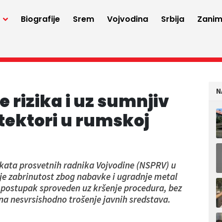
a
Biografije
Srem
Vojvodina
Srbija
Zaniml
N
 rizika i uz sumnjiv
tektori u rumskoj
ikata prosvetnih radnika Vojvodine (NSPRV) u
 je zabrinutost zbog nabavke i ugradnje metal
je postupak sproveden uz kršenje procedura, bez
na nesvrsishodno trošenje javnih sredstava.