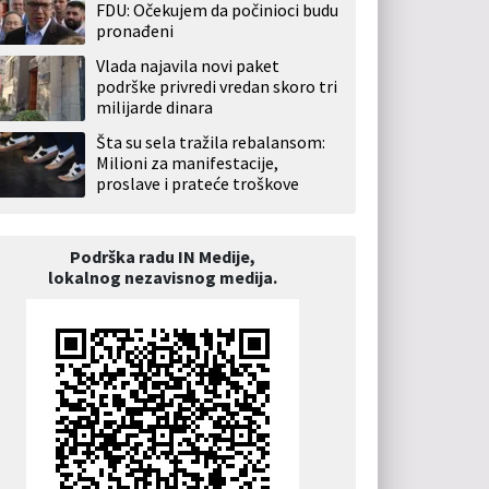
FDU: Očekujem da počinioci budu
pronađeni
Vlada najavila novi paket
podrške privredi vredan skoro tri
milijarde dinara
Šta su sela tražila rebalansom:
Milioni za manifestacije,
proslave i prateće troškove
Podrška radu IN Medije,
lokalnog nezavisnog medija.