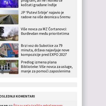
program, ali ne i koliko će
koštati građane Inđije
JP ‘Putevi Srbije’ najavio je
radove na više deonica u Sremu
Više novca za MZ Čortanovci:
Đurđevdan među prioritetima
Brzi voz do Subotice za 79
minuta, država najavljuje nove
kompozicije pred EXPO 2027
Predlog izmena plana
Biblioteke: Više novca za usluge,
manje za pomoći zaposlenima
OSLEDNJI KOMENTARI
usan
na
Šta su sela tražila rebalansom: