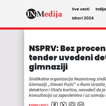
Sve vesti
Inđij
Izbori 2024
NSPRV: Bez procene
tender uvedeni de
gimnaziji
Sindikalna organizacija Nezavisnog sind
Gimnaziji „Stevan Puzić“ u Rumi izrazila
detektora i čitača kartica, navodeći da 
konsultacija sa zaposlenima i uz sumnju 
PODELI VEST: