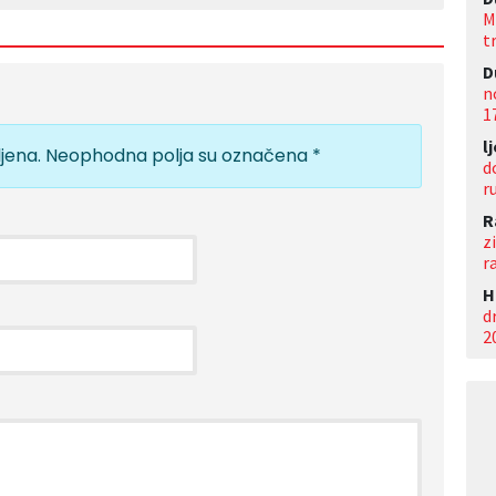
M
t
D
n
1
l
jena.
Neophodna polja su označena
*
d
r
R
z
r
Н
d
2