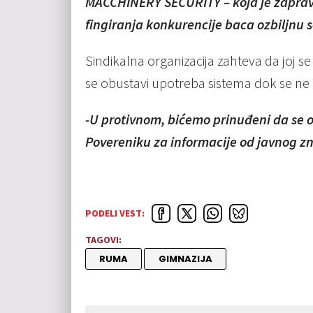
MACCHINERY SECURITY – koja je zapravo 
fingiranja konkurencije baca ozbiljnu 
Sindikalna organizacija zahteva da joj 
se obustavi upotreba sistema dok se ne 
-U protivnom, bićemo prinuđeni da se 
Povereniku za informacije od javnog zn
PODELI VEST:
TAGOVI:
RUMA
GIMNAZIJA