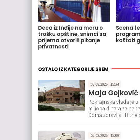
Deca iz Inđije na moru o
Scena fe
trošku opštine, snimci sa
program, 
prijema otvorili pitanje
koštati 
privatnosti
OSTALO IZ KATEGORIJE SREM
05.08.2026 | 15:34
Maja Gojković 
Pokrajinska vlada je u
miliona dinara za nab
Doma zdravlja i Hitne
05.08.2026 | 15:09