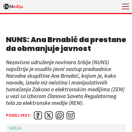
NUNS: Ana Brnabić da prestane
da obmanjuje javnost
Nezavisno udruženje novinara Srbije (NUNS)
najoštrije je osudilo javni nastup predsednice
Narodne skupštine Ane Brnabić, kojom je, kako
navode, iznela niz neistina i manipulativnih
tumačenja Zakona o elektronskim medijima (ZEM)
u vezi sa izborom članova Saveta Regulatornog
tela za elektronske medije (REM).
PODELI VEST:
SRBIJA