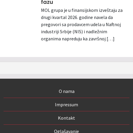
fazu
MOL grupa je u finansijskom izveštaju za
drugi kvartal 2026. godine navela da
pregovori sa prodavcem udela u Naftnoj
industriji Srbije (NIS) i nadležnim
organima napreduju ka završnoj […]
O nama
Impressum
Kontakt
Oglašavanje