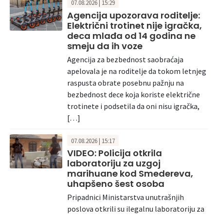
07.08.2026 | 15:29
Agencija upozorava roditelje:
Električni trotinet nije igračka,
deca mlađa od 14 godina ne
smeju da ih voze
Agencija za bezbednost saobraćaja
apelovala je na roditelje da tokom letnjeg
raspusta obrate posebnu pažnju na
bezbednost dece koja koriste električne
trotinete i podsetila da oni nisu igračka,
[…]
07.08.2026 | 15:17
VIDEO: Policija otkrila
laboratoriju za uzgoj
marihuane kod Smedereva,
uhapšeno šest osoba
Pripadnici Ministarstva unutrašnjih
poslova otkrili su ilegalnu laboratoriju za