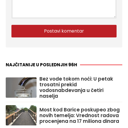
NAJČITANIJE U POSLEDNJIH 96H
Bez vode tokom noći: U petak
trosatni prekid
vodosnabdevanja u četiri
naselja
Most kod Barice poskupeo zbog
novih temelja: Vrednost radova
procenjena na 17 miliona dinara