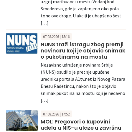
uzgoj marihuane u mestu Vodanj kod
Smedereva, gde je zaplenjeno oko pola
tone ove droge. U akciji je uhapšeno šest
[…]
07.08.2026 | 15:16
NUNS traži istragu zbog pretnji
novinaru koji je objavio snimak
o pukotinama na mostu
Nezavisno udruženje novinara Srbije
(NUNS) osudilo je pretnje upućene
uredniku portala A1tv.net iz Novog Pazara
Enesu Radetincu, nakon što je objavio
snimak pukotina na mostu koji je nedavno
[…]
07.08.2026 | 14:52
MOL: Pregovori o kupovini
udela u NIS-u ulaze u završnu