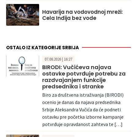
Havarija na vodovodnoj mreži:
Cela Inđija bez vode
OSTALO IZ KATEGORIJE SRBIJA
07.08.2026 | 16:27
BIRODI: Vučićeva najava
ostavke potvrđuje potrebu za
razdvajanjem funkcije
predsednika i stranke
Biro za društvena istraživanja (BIRODI)
ocenio je danas da najava predsednika
Srbije Aleksandra Vučića da će podneti
ostavku pre početka izborne kampanje
potvrđuje opravdanost zahteva te […]