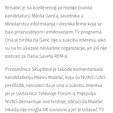
Brnabić je na konferenciji za medije branila
kandidaturu Miloša Garića, savetnika u
Ministarstvu informisanja i vlasnika firme koja se
bavi proizvodnjom i emitovanjem TV programa.
Ona je tvrdila da Garić nije u sukobu interesa, iako
su na to ukazale nevladine organizacije, jer još nije
izabran za člana Saveta REM-a.
Predsednica Skupštine je takođe komentarisala
kandidatkinju Milevu Malešić, koju su NUNS i UNS
predložili, navodeći da je ona u sukobu interesa
jer je suvlasnica Televizije Forum iz Prijepolja.
NUNS demantuje ove tvrdnje, ističući da Malešić
nikada nije mogla biti suvlasnica jer je izdavač TV