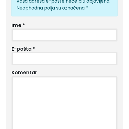
Vaša adresa e-pošte neće biti objavljena.
Neophodna polja su označena
*
Ime
*
E-pošta
*
Komentar