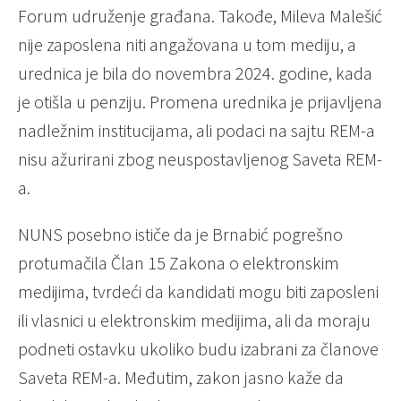
Forum udruženje građana. Takođe, Mileva Malešić
nije zaposlena niti angažovana u tom mediju, a
urednica je bila do novembra 2024. godine, kada
je otišla u penziju. Promena urednika je prijavljena
nadležnim institucijama, ali podaci na sajtu REM-a
nisu ažurirani zbog neuspostavljenog Saveta REM-
a.
NUNS posebno ističe da je Brnabić pogrešno
protumačila Član 15 Zakona o elektronskim
medijima, tvrdeći da kandidati mogu biti zaposleni
ili vlasnici u elektronskim medijima, ali da moraju
podneti ostavku ukoliko budu izabrani za članove
Saveta REM-a. Međutim, zakon jasno kaže da