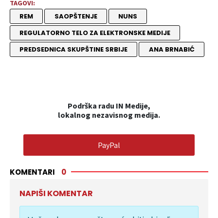
TAGOVI:
REM
SAOPŠTENJE
NUNS
REGULATORNO TELO ZA ELEKTRONSKE MEDIJE
PREDSEDNICA SKUPŠTINE SRBIJE
ANA BRNABIĆ
Podrška radu IN Medije,
lokalnog nezavisnog medija.
PayPal
KOMENTARI
0
NAPIŠI KOMENTAR