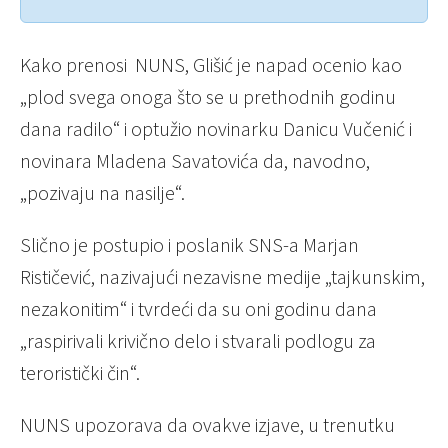
Kako prenosi NUNS, Glišić je napad ocenio kao
„plod svega onoga što se u prethodnih godinu
dana radilo“ i optužio novinarku Danicu Vučenić i
novinara Mladena Savatovića da, navodno,
„pozivaju na nasilje“.
Slično je postupio i poslanik SNS-a Marjan
Rističević, nazivajući nezavisne medije „tajkunskim,
nezakonitim“ i tvrdeći da su oni godinu dana
„raspirivali krivično delo i stvarali podlogu za
teroristički čin“.
NUNS upozorava da ovakve izjave, u trenutku