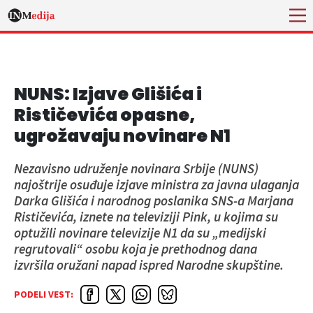
NUNS: Izjave Glišića i
Rističevića opasne,
ugrožavaju novinare N1
Nezavisno udruženje novinara Srbije (NUNS)
najoštrije osuđuje izjave ministra za javna ulaganja
Darka Glišića i narodnog poslanika SNS-a Marjana
Rističevića, iznete na televiziji Pink, u kojima su
optužili novinare televizije N1 da su „medijski
regrutovali“ osobu koja je prethodnog dana
izvršila oružani napad ispred Narodne skupštine.
PODELI VEST: