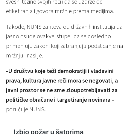
svesni težine svojih reči i da se uzdrže od
etiketiranja i govora mržnje prema medijima.
Takođe, NUNS zahteva od državnih institucija da
jasno osude ovakve istupe i da se dosledno
primenjuju zakoni koji zabranjuju podsticanje na
mržnju i nasilje.
-U društvu koje teži demokratiji i vladavini
prava, kultura javne reči mora se negovati, a
javni prostor se ne sme zloupotrebljavati za
političke obračune i targetiranje novinara –
poručuje NUNS
.