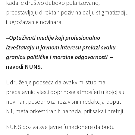
kada je društvo duboko polarizovano,
predstavljaju direktan poziv na dalju stigmatizaciju
i ugrožavanje novinara.
–
Optuživati medije koji profesionalno
izveštavaju u javnom interesu prelazi svaku
granicu političke i moralne odgovornosti
–
navodi NUNS.
Udruženje podseća da ovakvim istupima
predstavnici vlasti doprinose atmosferi u kojoj su
novinari, posebno iz nezavisnih redakcija poput
N1, meta orkestriranih napada, pritisaka i pretnji.
NUNS poziva sve javne funkcionere da budu