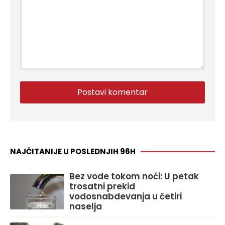
NAJČITANIJE U POSLEDNJIH 96H
Bez vode tokom noći: U petak
trosatni prekid
vodosnabdevanja u četiri
naselja