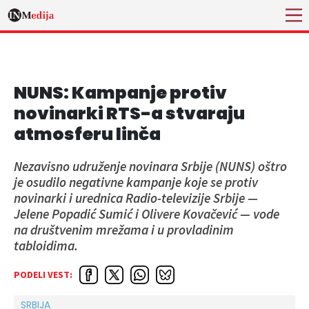
NUNS: Kampanje protiv
novinarki RTS-a stvaraju
atmosferu linča
Nezavisno udruženje novinara Srbije (NUNS) oštro
je osudilo negativne kampanje koje se protiv
novinarki i urednica Radio-televizije Srbije —
Jelene Popadić Sumić i Olivere Kovačević — vode
na društvenim mrežama i u provladinim
tabloidima.
PODELI VEST:
SRBIJA