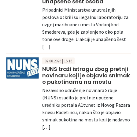
uhapšeno šest osoba
Pripadnici Ministarstva unutrašnjih
poslova otkrili su ilegalnu laboratoriju za
uzgoj marihuane u mestu Vodanj kod
Smedereva, gde je zaplenjeno oko pola
tone ove droge. U akciji je uhapšeno šest
[…]
07.08.2026 | 15:16
NUNS traži istragu zbog pretnji
novinaru koji je objavio snimak
o pukotinama na mostu
Nezavisno udruženje novinara Srbije
(NUNS) osudilo je pretnje upućene
uredniku portala A1tv.net iz Novog Pazara
Enesu Radetincu, nakon što je objavio
snimak pukotina na mostu koji je nedavno
[…]