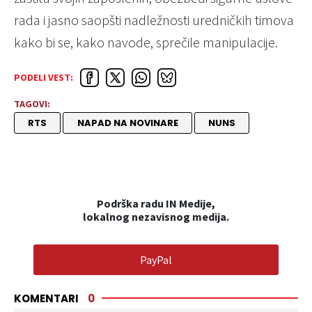
rada i jasno saopšti nadležnosti uredničkih timova
kako bi se, kako navode, sprečile manipulacije.
PODELI VEST:
TAGOVI:
RTS
NAPAD NA NOVINARE
NUNS
Podrška radu IN Medije,
lokalnog nezavisnog medija.
PayPal
KOMENTARI
0