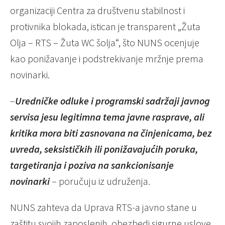
organizaciji Centra za društvenu stabilnost i
protivnika blokada, istican je transparent „Žuta
Olja – RTS – Žuta WC šolja“, što NUNS ocenjuje
kao ponižavanje i podstrekivanje mržnje prema
novinarki.
–
Uredničke odluke i programski sadržaji javnog
servisa jesu legitimna tema javne rasprave, ali
kritika mora biti zasnovana na činjenicama, bez
uvreda, seksističkih ili ponižavajućih poruka,
targetiranja i poziva na sankcionisanje
novinarki
– poručuju iz udruženja.
NUNS zahteva da Uprava RTS-a javno stane u
zaštitu svojih zaposlenih, obezbedi sigurne uslove