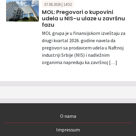
07.08.2026 | 14:52
MOL: Pregovori o kupovini
udela u NIS-u ulaze u završnu
fazu
MOL grupa je u finansijskom izveštaju za
drugi kvartal 2026. godine navela da
pregovori sa prodavcem udela u Naftnoj
industriji Srbije (NIS) i nadležnim
organima napreduju ka završnoj […]
O nama
Impressum