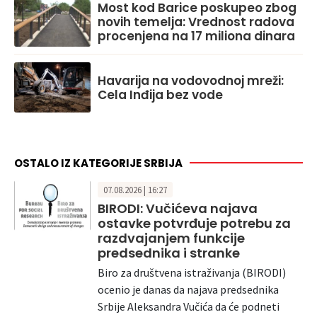
Most kod Barice poskupeo zbog
novih temelja: Vrednost radova
procenjena na 17 miliona dinara
Havarija na vodovodnoj mreži:
Cela Inđija bez vode
OSTALO IZ KATEGORIJE SRBIJA
07.08.2026 | 16:27
BIRODI: Vučićeva najava
ostavke potvrđuje potrebu za
razdvajanjem funkcije
predsednika i stranke
Biro za društvena istraživanja (BIRODI)
ocenio je danas da najava predsednika
Srbije Aleksandra Vučića da će podneti