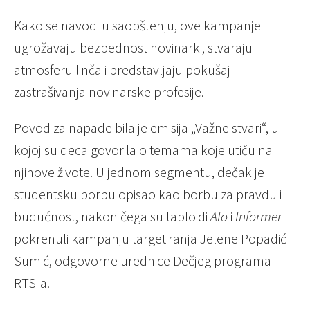
Kako se navodi u saopštenju, ove kampanje
ugrožavaju bezbednost novinarki, stvaraju
atmosferu linča i predstavljaju pokušaj
zastrašivanja novinarske profesije.
Povod za napade bila je emisija „Važne stvari“, u
kojoj su deca govorila o temama koje utiču na
njihove živote. U jednom segmentu, dečak je
studentsku borbu opisao kao borbu za pravdu i
budućnost, nakon čega su tabloidi
Alo
i
Informer
pokrenuli kampanju targetiranja Jelene Popadić
Sumić, odgovorne urednice Dečjeg programa
RTS-a.