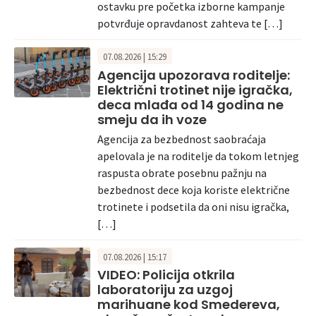
ostavku pre početka izborne kampanje
potvrđuje opravdanost zahteva te […]
07.08.2026 | 15:29
Agencija upozorava roditelje:
Električni trotinet nije igračka,
deca mlađa od 14 godina ne
smeju da ih voze
Agencija za bezbednost saobraćaja
apelovala je na roditelje da tokom letnjeg
raspusta obrate posebnu pažnju na
bezbednost dece koja koriste električne
trotinete i podsetila da oni nisu igračka,
[…]
07.08.2026 | 15:17
VIDEO: Policija otkrila
laboratoriju za uzgoj
marihuane kod Smedereva,