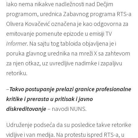
Iako nema nikakve nadležnosti nad Dečjim
programom, urednica Zabavnog programa RTS-a
Olivera Kovačević označena je kao odgovorna za
emitovanje pomenute epizode u emisiji TV
Informer
. Na sajtu tog tabloida objavljena je i
poruka glavnog urednika na mreži X sa zahtevom
za njen otkaz, uz uvredljive nadimke i zapaljivu
retoriku.
–
Takvo postupanje prelazi granice profesionalne
kritike i prerasta u pritisak i javno
diskreditovanje
– navodi NUNS.
Udruženje podseća da su posledice takve retorike
vidljive i van medija. Na protestu ispred RTS-a, u