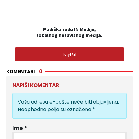
Podrška radu IN Medije,
lokalnog nezavisnog medija.
PayPal
KOMENTARI
0
NAPIŠI KOMENTAR
Vaša adresa e-pošte neće biti objavljena.
Neophodna polja su označena
*
Ime
*