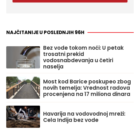
NAJČITANIJE U POSLEDNJIH 96H
Bez vode tokom noći: U petak
trosatni prekid
vodosnabdevanja u četiri
naselja
Most kod Barice poskupeo zbog
novih temelja: Vrednost radova
procenjena na 17 miliona dinara
Havarija na vodovodnoj mreži:
Cela Inđija bez vode