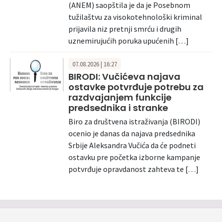
(ANEM) saopštila je da je Posebnom
tužilaštvu za visokotehnološki kriminal
prijavila niz pretnji smrću i drugih
uznemirujućih poruka upućenih […]
07.08.2026 | 16:27
BIRODI: Vučićeva najava
ostavke potvrđuje potrebu za
razdvajanjem funkcije
predsednika i stranke
Biro za društvena istraživanja (BIRODI)
ocenio je danas da najava predsednika
Srbije Aleksandra Vučića da će podneti
ostavku pre početka izborne kampanje
potvrđuje opravdanost zahteva te […]