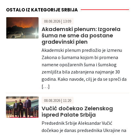
OSTALO IZ KATEGORIJE SRBIJA
08.08.2026 | 13:09
Akademski plenum: Izgorela
šuma ne sme da postane
građevinski plen
Akademski plenum predložio je izmenu
Zakona o šumama kojom bi promena
namene opožarenih šuma i šumskog
zemljišta bila zabranjena najmanje 30
godina. Kako navode, cilj je da se spreči da
[…]
08.08.2026 | 11:20
Vučić dočekao Zelenskog
ispred Palate Srbija
Predsednik Srbije Aleksandar Vučić
dočekao je danas predsednika Ukrajine na