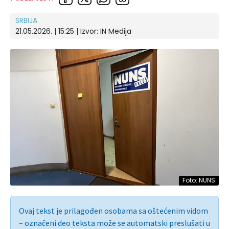
SRBIJA
21.05.2026. | 15:25
| Izvor:
IN Medija
Foto: NUNS
Ovaj tekst je prilagođen osobama sa oštećenim vidom
– označeni deo teksta može se automatski preslušati u