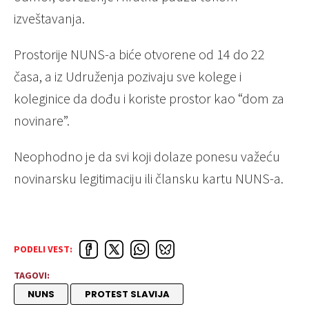
izveštavanja.
Prostorije NUNS-a biće otvorene od 14 do 22
časa, a iz Udruženja pozivaju sve kolege i
koleginice da dođu i koriste prostor kao “dom za
novinare”.
Neophodno je da svi koji dolaze ponesu važeću
novinarsku legitimaciju ili člansku kartu NUNS-a.
PODELI VEST:
TAGOVI:
NUNS
PROTEST SLAVIJA