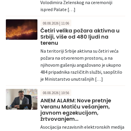
Volodimira Zelenskog na ceremoniji
ispred Palate […]
08.08.2026 | 11:06
Četiri velika požara aktivna u
Srbiji, više od 480 ljudi na
terenu
Na teritoriji Srbije aktivna su četiri veća
požara na otvorenom prostoru, a na
njihovom gašenju angažovano je ukupno
484 pripadnika različitih službi, saopštilo
je Ministarstvo unutrašnjih […]
08.08.2026 | 10:56
ANEM ALARM: Nove pretnje
Veranu Matiću vešanjem,
javnom egzekucijom,
žrtvovanjem…
Asocijacija nezavisnih elektronskih medija