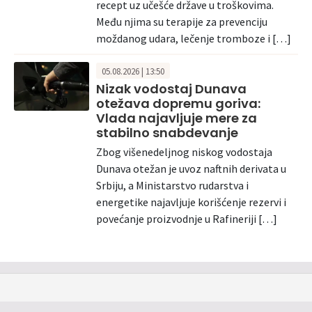
recept uz učešće države u troškovima.
Među njima su terapije za prevenciju
moždanog udara, lečenje tromboze i […]
05.08.2026 | 13:50
Nizak vodostaj Dunava
otežava dopremu goriva:
Vlada najavljuje mere za
stabilno snabdevanje
Zbog višenedeljnog niskog vodostaja
Dunava otežan je uvoz naftnih derivata u
Srbiju, a Ministarstvo rudarstva i
energetike najavljuje korišćenje rezervi i
povećanje proizvodnje u Rafineriji […]