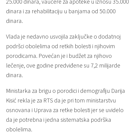
25.000 dinara, vaučere za apoteke u iznosu 35.000
dinara i za rehabilitaciju u banjama od 50.000
dinara.
Vlada je nedavno usvojila zaključke o dodatnoj
podršci obolelima od retkih bolesti i njihovim
porodicama. Povećan je i budžet za njihovo
lečenje, ove godine predviđene su 7,2 milijarde
dinara.
Ministarka za brigu o porodici i demografiju Darija
Kisić rekla je za RTS da je pri tom ministarstvu
osnovana i Uprava za retke bolesti jer se uvidelo
da je potrebna i jedna sistematska podrška
obolelima.