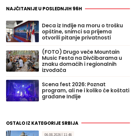
NAJČITANIJE U POSLEDNJIH 96H
Deca iz Inđije na moru o trošku
opštine, snimci sa prijema
otvorili pitanje privatnosti
(FOTO) Drugo veče Mountain
Music Festa na Divčibarama u
znaku domaćih i regionalnih
izvođača
Scena fest 2026: Poznat
program, ali ne i koliko će koštati
građane Inđije
OSTALO IZ KATEGORIJE SRBIJA
06.08.2026 | 11:46