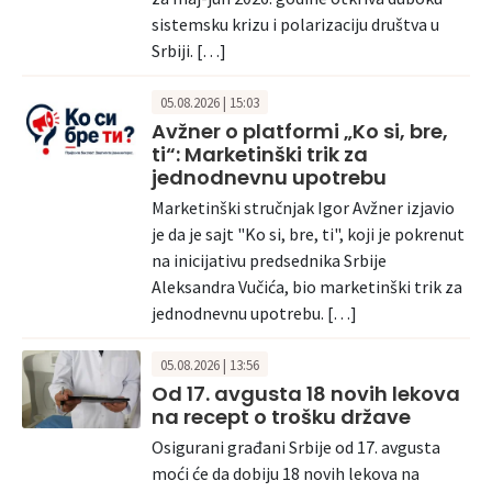
sistemsku krizu i polarizaciju društva u
Srbiji. […]
05.08.2026 | 15:03
Avžner o platformi „Ko si, bre,
ti“: Marketinški trik za
jednodnevnu upotrebu
Marketinški stručnjak Igor Avžner izjavio
je da je sajt "Ko si, bre, ti", koji je pokrenut
na inicijativu predsednika Srbije
Aleksandra Vučića, bio marketinški trik za
jednodnevnu upotrebu. […]
05.08.2026 | 13:56
Od 17. avgusta 18 novih lekova
na recept o trošku države
Osigurani građani Srbije od 17. avgusta
moći će da dobiju 18 novih lekova na