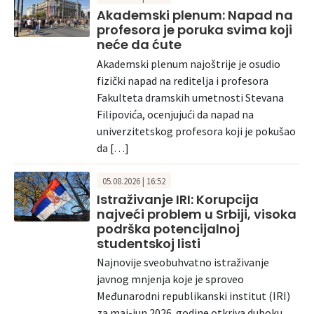
Akademski plenum: Napad na
profesora je poruka svima koji
neće da ćute
Akademski plenum najoštrije je osudio
fizički napad na reditelja i profesora
Fakulteta dramskih umetnosti Stevana
Filipovića, ocenjujući da napad na
univerzitetskog profesora koji je pokušao
da […]
05.08.2026 | 16:52
Istraživanje IRI: Korupcija
najveći problem u Srbiji, visoka
podrška potencijalnoj
studentskoj listi
Najnovije sveobuhvatno istraživanje
javnog mnjenja koje je sproveo
Međunarodni republikanski institut (IRI)
za maj-jun 2026. godine otkriva duboku