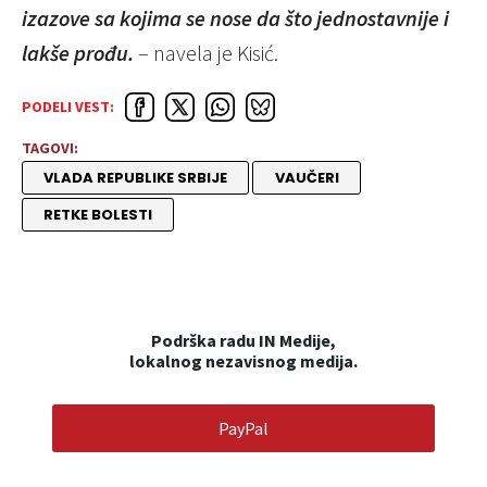
izazove sa kojima se nose da što jednostavnije i
lakše prođu.
– navela je Kisić.
PODELI VEST:
TAGOVI:
VLADA REPUBLIKE SRBIJE
VAUČERI
RETKE BOLESTI
Podrška radu IN Medije,
lokalnog nezavisnog medija.
PayPal