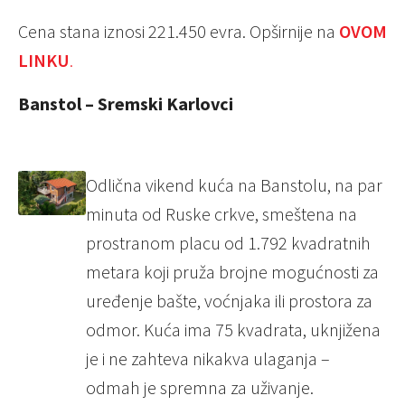
Cena stana iznosi 221.450 evra. Opširnije na
OVOM
LINKU
.
Banstol – Sremski Karlovci
Odlična vikend kuća na Banstolu, na par
minuta od Ruske crkve, smeštena na
prostranom placu od 1.792 kvadratnih
metara koji pruža brojne mogućnosti za
uređenje bašte, voćnjaka ili prostora za
odmor. Kuća ima 75 kvadrata, uknjižena
je i ne zahteva nikakva ulaganja –
odmah je spremna za uživanje.