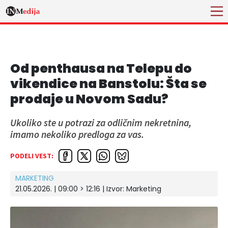
Od penthausa na Telepu do
vikendice na Banstolu: Šta se
prodaje u Novom Sadu?
Ukoliko ste u potrazi za odličnim nekretnina,
imamo nekoliko predloga za vas.
PODELI VEST:
MARKETING
21.05.2026. | 09:00 > 12:16
| Izvor:
Marketing