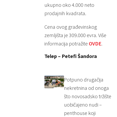
ukupno oko 4.000 neto
prodajnih kvadrata.
Cena ovog građevinskog
zemljišta je 309.000 evra. Više
informacija potražite
OVDE
.
Telep – Petefi Šandora
Potpuno drugačija
nekretnina od onoga
što novosadsko tržište
uobičajeno nudi –
penthouse koji