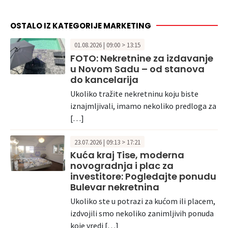
OSTALO IZ KATEGORIJE MARKETING
01.08.2026 | 09:00 > 13:15
FOTO: Nekretnine za izdavanje
u Novom Sadu – od stanova
do kancelarija
Ukoliko tražite nekretninu koju biste
iznajmljivali, imamo nekoliko predloga za
[…]
23.07.2026 | 09:13 > 17:21
Kuća kraj Tise, moderna
novogradnja i plac za
investitore: Pogledajte ponudu
Bulevar nekretnina
Ukoliko ste u potrazi za kućom ili placem,
izdvojili smo nekoliko zanimljivih ponuda
koje vredi […]