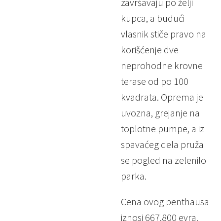
završavaju po želji
kupca, a budući
vlasnik stiče pravo na
korišćenje dve
neprohodne krovne
terase od po 100
kvadrata. Oprema je
uvozna, grejanje na
toplotne pumpe, a iz
spavaćeg dela pruža
se pogled na zelenilo
parka.
Cena ovog penthausa
iznosi 667.800 evra.