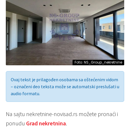
Foto: NS_Group_nekretnine
Ovaj tekst je prilagođen osobama sa oštećenim vidom
– označeni deo teksta može se automatski preslušati u
audio formatu.
Na sajtu nekretnine-novisad.rs možete pronaći i
ponudu
Grad nekretnina
.