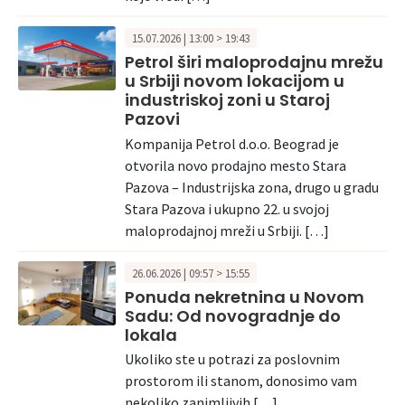
15.07.2026 | 13:00 > 19:43
Petrol širi maloprodajnu mrežu
u Srbiji novom lokacijom u
industriskoj zoni u Staroj
Pazovi
Kompanija Petrol d.o.o. Beograd je
otvorila novo prodajno mesto Stara
Pazova – Industrijska zona, drugo u gradu
Stara Pazova i ukupno 22. u svojoj
maloprodajnoj mreži u Srbiji. […]
26.06.2026 | 09:57 > 15:55
Ponuda nekretnina u Novom
Sadu: Od novogradnje do
lokala
Ukoliko ste u potrazi za poslovnim
prostorom ili stanom, donosimo vam
nekoliko zanimljivih […]