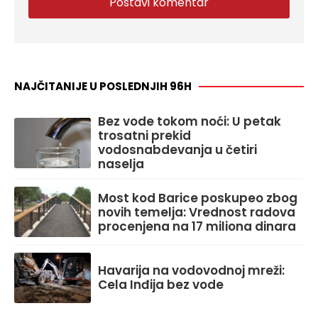
NAJČITANIJE U POSLEDNJIH 96H
Bez vode tokom noći: U petak
trosatni prekid
vodosnabdevanja u četiri
naselja
Most kod Barice poskupeo zbog
novih temelja: Vrednost radova
procenjena na 17 miliona dinara
Havarija na vodovodnoj mreži:
Cela Inđija bez vode