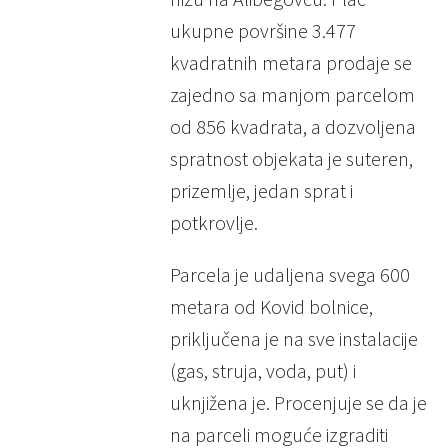
ukupne površine 3.477
kvadratnih metara prodaje se
zajedno sa manjom parcelom
od 856 kvadrata, a dozvoljena
spratnost objekata je suteren,
prizemlje, jedan sprat i
potkrovlje.
Parcela je udaljena svega 600
metara od Kovid bolnice,
priključena je na sve instalacije
(gas, struja, voda, put) i
uknjižena je. Procenjuje se da je
na parceli moguće izgraditi