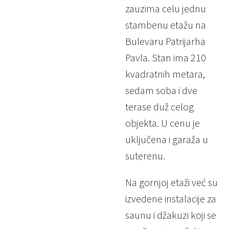
zauzima celu jednu
stambenu etažu na
Bulevaru Patrijarha
Pavla. Stan ima 210
kvadratnih metara,
sedam soba i dve
terase duž celog
objekta. U cenu je
uključena i garaža u
suterenu.
Na gornjoj etaži već su
izvedene instalacije za
saunu i džakuzi koji se