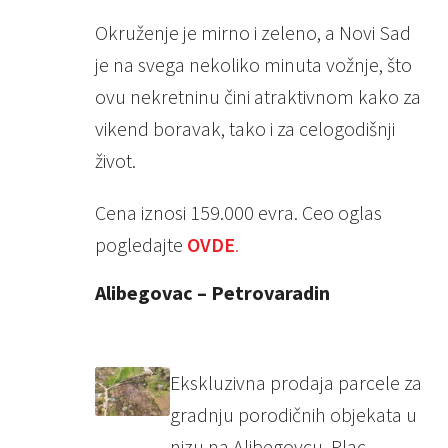
Okruženje je mirno i zeleno, a Novi Sad
je na svega nekoliko minuta vožnje, što
ovu nekretninu čini atraktivnom kako za
vikend boravak, tako i za celogodišnji
život.
Cena iznosi 159.000 evra. Ceo oglas
pogledajte
OVDE
.
Alibegovac – Petrovaradin
Ekskluzivna prodaja parcele za
gradnju porodičnih objekata u
nizu na Alibegovcu. Plac