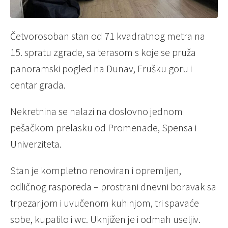
Četvorosoban stan od 71 kvadratnog metra na
15. spratu zgrade, sa terasom s koje se pruža
panoramski pogled na Dunav, Frušku goru i
centar grada.
Nekretnina se nalazi na doslovno jednom
pešačkom prelasku od Promenade, Spensa i
Univerziteta.
Stan je kompletno renoviran i opremljen,
odličnog rasporeda – prostrani dnevni boravak sa
trpezarijom i uvučenom kuhinjom, tri spavaće
sobe, kupatilo i wc. Uknjižen je i odmah useljiv.