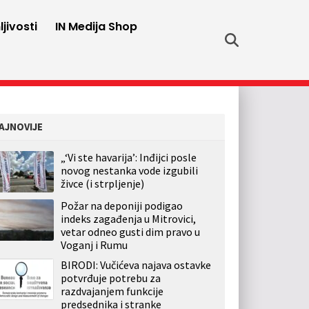
jivosti
IN Medija Shop
AJNOVIJE
„‘Vi ste havarija’: Inđijci posle
novog nestanka vode izgubili
živce (i strpljenje)
Požar na deponiji podigao
indeks zagađenja u Mitrovici,
vetar odneo gusti dim pravo u
Voganj i Rumu
BIRODI: Vučićeva najava ostavke
potvrđuje potrebu za
razdvajanjem funkcije
predsednika i stranke