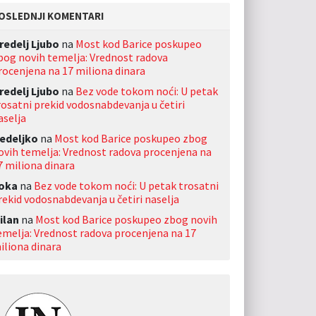
OSLEDNJI KOMENTARI
redelj Ljubo
na
Most kod Barice poskupeo
bog novih temelja: Vrednost radova
rocenjena na 17 miliona dinara
redelj Ljubo
na
Bez vode tokom noći: U petak
rosatni prekid vodosnabdevanja u četiri
aselja
edeljko
na
Most kod Barice poskupeo zbog
ovih temelja: Vrednost radova procenjena na
7 miliona dinara
oka
na
Bez vode tokom noći: U petak trosatni
rekid vodosnabdevanja u četiri naselja
ilan
na
Most kod Barice poskupeo zbog novih
emelja: Vrednost radova procenjena na 17
iliona dinara