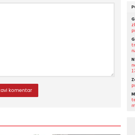
P
G
z
p
G
t
n
N
n
1
Z
p
M
t
m