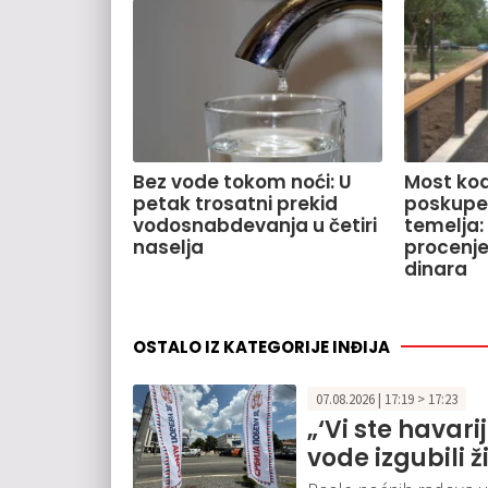
Bez vode tokom noći: U
Most kod
petak trosatni prekid
poskupe
vodosnabdevanja u četiri
temelja:
naselja
procenje
dinara
OSTALO IZ KATEGORIJE INĐIJA
07.08.2026 | 17:19 > 17:23
„‘Vi ste havari
vode izgubili ž