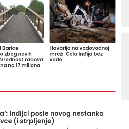
 Barice
Havarija na vodovodnoj
o zbog novih
mreži: Cela Inđija bez
 Vrednost radova
vode
na na 17 miliona
ja’: Inđijci posle novog nestanka
ivce (i strpljenje)