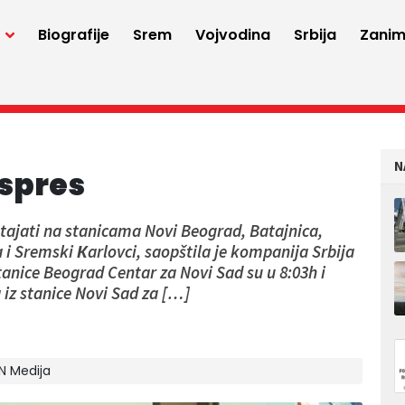
a
Biografije
Srem
Vojvodina
Srbija
Zaniml
N
kspres
stajati na stanicama Novi Beograd, Batajnica,
 i Sremski Кarlovci, saopštila je kompanija Srbija
tanice Beograd Centar za Novi Sad su u 8:03h i
 iz stanice Novi Sad za […]
IN Medija