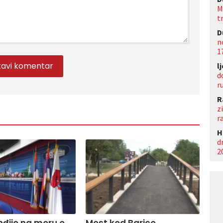
M
t
D
n
1
l
d
r
R
z
r
Н
d
2