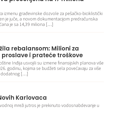
za izmenu građevinske dozvole za pešačko-biciklistički
jen je juče, a novom dokumentacijom predračunska
ana je sa 14,39 miliona […]
ažila rebalansom: Milioni za
 proslave i prateće troškove
tine Inđija usvojili su izmene finansijskih planova više
26. godinu, kojima se budžeti sela povećavaju za više
še dodatnog […]
Novih Karlovaca
vodnoj mreži jutros je prekinuto vodosnabdevanje u