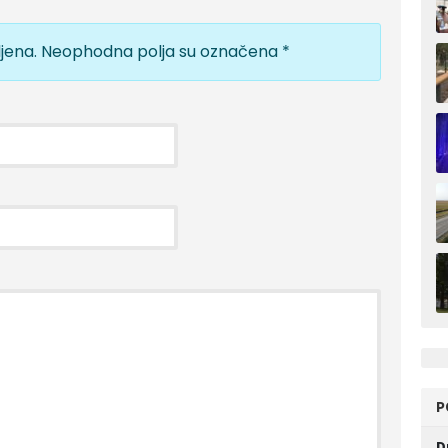
jena.
Neophodna polja su označena
*
P
D