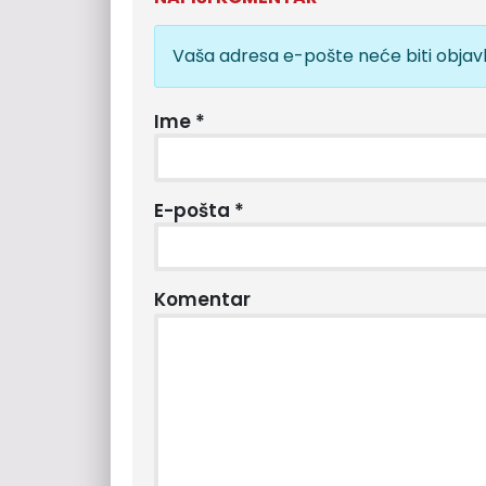
Vaša adresa e-pošte neće biti objavl
Ime
*
E-pošta
*
Komentar