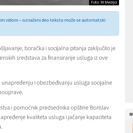
Foto: IN Medija
nim vidom – označeni deo teksta može se automatski
ljavanje, boračka i socijalna pitanja zaključilo je
nskih sredstava za finansiranje usluga iz ove
unapređenju i obezbeđivanju usluga socijalne
amouprave.
arstva i pomoćnik predsednika opštine Borislav
N
unapređenje kvaliteta usluga i jačanje kapaciteta
.