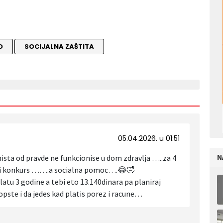
D
SOCIJALNA ZAŠTITA
05.04.2026. u 01:51
N
nista od pravde ne funkcionise u dom zdravlja …..za 4
 ili konkurs …….a socialna pomoc….😂🤣
platu 3 godine a tebi eto 13.140dinara pa planiraj
ste i da jedes kad platis porez i racune…