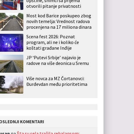
opštine, snimci sa prijema
otvorili pitanje privatnosti
Most kod Barice poskupeo zbog
novih temelja: Vrednost radova
procenjena na 17 miliona dinara
Scena fest 2026: Poznat
program, ali ne i koliko će
koštati građane Inđije
JP ‘Putevi Srbije’ najavio je
radove na više deonica u Sremu
Više novca za MZ Čortanovci:
Đurđevdan među prioritetima
OSLEDNJI KOMENTARI
usan
na
Šta su sela tražila rebalansom: