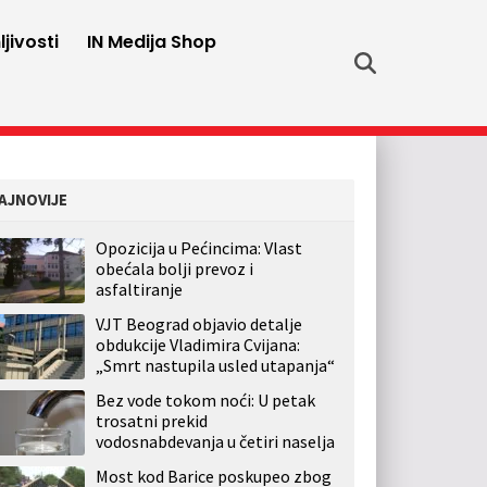
jivosti
IN Medija Shop
AJNOVIJE
Opozicija u Pećincima: Vlast
obećala bolji prevoz i
asfaltiranje
VJT Beograd objavio detalje
obdukcije Vladimira Cvijana:
„Smrt nastupila usled utapanja“
Bez vode tokom noći: U petak
trosatni prekid
vodosnabdevanja u četiri naselja
Most kod Barice poskupeo zbog