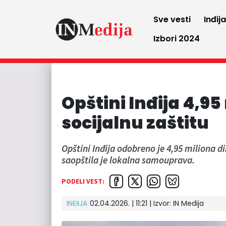
Sve vesti
Inđij
Izbori 2024
Opštini Inđija 4,95
socijalnu zaštitu
Opštini Inđija odobreno je 4,95 miliona d
saopštila je lokalna samouprava.
PODELI VEST:
INĐIJA
02.04.2026. | 11:21 | Izvor:
IN Medija