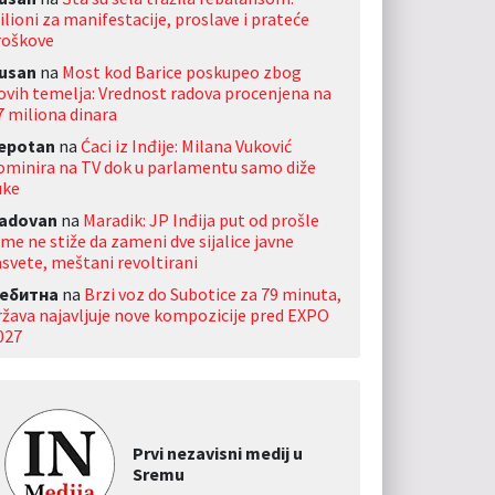
ilioni za manifestacije, proslave i prateće
roškove
usan
na
Most kod Barice poskupeo zbog
ovih temelja: Vrednost radova procenjena na
7 miliona dinara
jepotan
na
Ćaci iz Inđije: Milana Vuković
ominira na TV dok u parlamentu samo diže
uke
adovan
na
Maradik: JP Inđija put od prošle
ime ne stiže da zameni dve sijalice javne
asvete, meštani revoltirani
ебитна
na
Brzi voz do Subotice za 79 minuta,
ržava najavljuje nove kompozicije pred EXPO
027
Prvi nezavisni medij u
Sremu