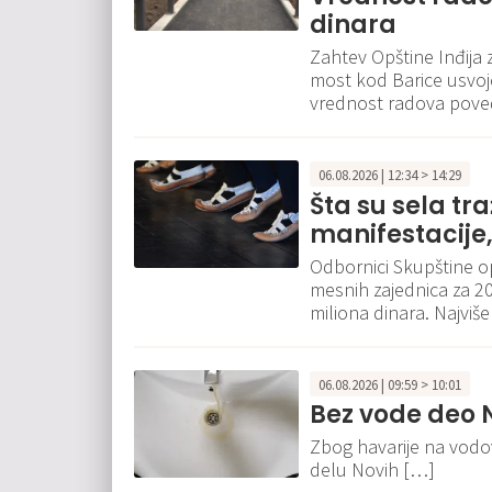
dinara
Zahtev Opštine Inđija 
most kod Barice usvo
vrednost radova poveć
06.08.2026 | 12:34 > 14:29
Šta su sela tr
manifestacije,
Odbornici Skupštine opš
mesnih zajednica za 20
miliona dinara. Najvi
06.08.2026 | 09:59 > 10:01
Bez vode deo 
Zbog havarije na vodo
delu Novih […]