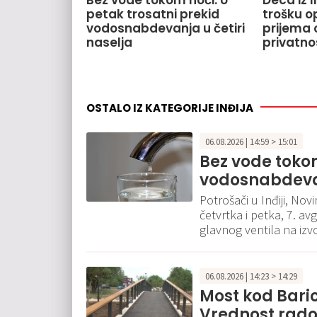
Bez vode tokom noći: U
Deca iz 
petak trosatni prekid
trošku o
vodosnabdevanja u četiri
prijema o
naselja
privatno
OSTALO IZ KATEGORIJE INĐIJA
06.08.2026 | 14:59 > 15:01
Bez vode tokom
vodosnabdevan
Potrošači u Inđiji, No
četvrtka i petka, 7. a
glavnog ventila na izvo
06.08.2026 | 14:23 > 14:29
Most kod Bari
Vrednost rado