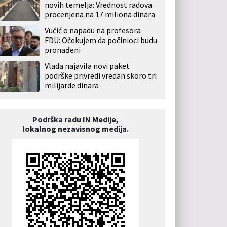
novih temelja: Vrednost radova
procenjena na 17 miliona dinara
Vučić o napadu na profesora
FDU: Očekujem da počinioci budu
pronađeni
Vlada najavila novi paket
podrške privredi vredan skoro tri
milijarde dinara
Podrška radu IN Medije,
lokalnog nezavisnog medija.