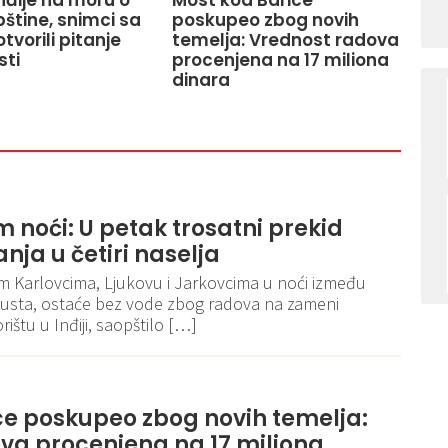
Inđije na moru o
Most kod Barice
pštine, snimci sa
poskupeo zbog novih
tvorili pitanje
temelja: Vrednost radova
sti
procenjena na 17 miliona
dinara
 noći: U petak trosatni prekid
ja u četiri naselja
vim Karlovcima, Ljukovu i Jarkovcima u noći između
vgusta, ostaće bez vode zbog radova na zameni
rištu u Inđiji, saopštilo […]
ce poskupeo zbog novih temelja:
va procenjena na 17 miliona