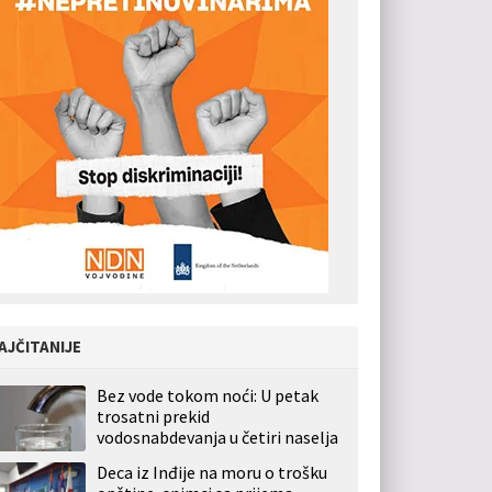
AJČITANIJE
Bez vode tokom noći: U petak
trosatni prekid
vodosnabdevanja u četiri naselja
Deca iz Inđije na moru o trošku