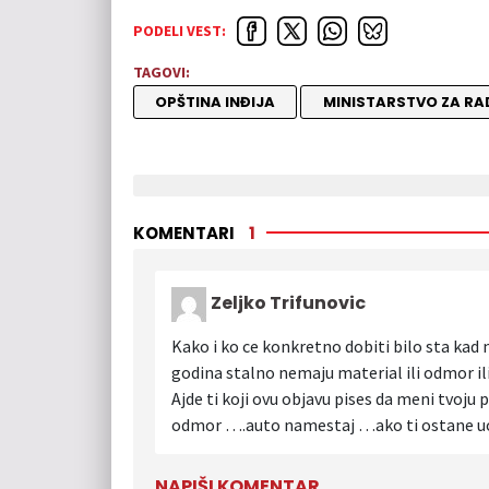
PODELI VEST:
TAGOVI:
OPŠTINA INĐIJA
MINISTARSTVO ZA RA
KOMENTARI
1
Zeljko Trifunovic
Kako i ko ce konkretno dobiti bilo sta kad 
godina stalno nemaju material ili odmor
Ajde ti koji ovu objavu pises da meni tvoju 
odmor ….auto namestaj …ako ti ostane uop
NAPIŠI KOMENTAR