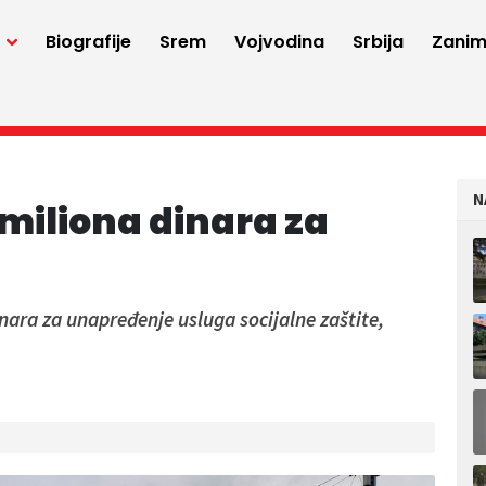
a
Biografije
Srem
Vojvodina
Srbija
Zaniml
N
 miliona dinara za
inara za unapređenje usluga socijalne zaštite,