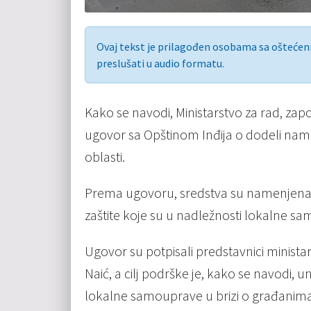
Ovaj tekst je prilagođen osobama sa ošteće
preslušati u audio formatu.
Kako se navodi, Ministarstvo za rad, zapoš
ugovor sa Opštinom Inđija o dodeli name
oblasti.
Prema ugovoru, sredstva su namenjena 
zaštite koje su u nadležnosti lokalne s
Ugovor su potpisali predstavnici minist
Naić, a cilj podrške je, kako se navodi, 
lokalne samouprave u brizi o građanima