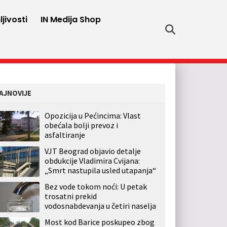
jivosti
IN Medija Shop
AJNOVIJE
Opozicija u Pećincima: Vlast
obećala bolji prevoz i
asfaltiranje
VJT Beograd objavio detalje
obdukcije Vladimira Cvijana:
„Smrt nastupila usled utapanja“
Bez vode tokom noći: U petak
trosatni prekid
vodosnabdevanja u četiri naselja
Most kod Barice poskupeo zbog