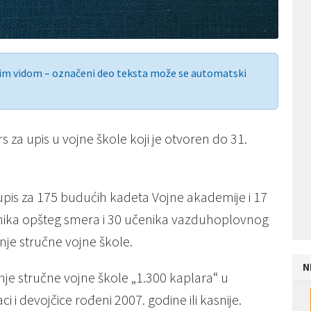
nim vidom – označeni deo teksta može se automatski
 za upis u vojne škole koji je otvoren do 31.
is za 175 budućih kadeta Vojne akademije i 17
enika opšteg smera i 30 učenika vazduhoplovnog
nje stručne vojne škole.
N
nje stručne vojne škole „1.300 kaplara“ u
 i devojčice rođeni 2007. godine ili kasnije.