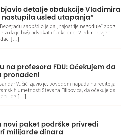
bjavio detalje obdukcije Vladimira
t nastupila usled utapanja“
u Beogradu saopštilo je da „najostrije negoduje“ zbog
ata da je bivši advokat i funkcioner Vladimir Cvijan
odaci […]
u na profesora FDU: Očekujem da
u pronađeni
sandar Vučić izjavio je, povodom napada na reditelja i
ramskih umetnosti Stevana Filipovića, da očekuje da
eni i da […]
 novi paket podrške privredi
ri milijarde dinara