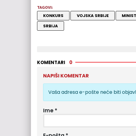
TAGOVI:
KONKURS
VOJSKA SRBIJE
MINIS
SRBIJA
KOMENTARI
0
NAPIŠI KOMENTAR
Vaša adresa e-pošte neće biti objavl
Ime
*
E-pošta
*