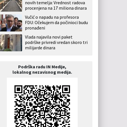
novih temelja: Vrednost radova
procenjena na 17 miliona dinara
Vučić o napadu na profesora
FDU: Očekujem da počinioci budu
pronađeni
Vlada najavila novi paket
podrške privredi vredan skoro tri
milijarde dinara
Podrška radu IN Medije,
lokalnog nezavisnog medija.