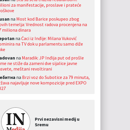
ilioni za manifestacije, proslave i prateće
roškove
usan
na
Most kod Barice poskupeo zbog
ovih temelja: Vrednost radova procenjena na
7 miliona dinara
jepotan
na
Ćaci iz Inđije: Milana Vuković
ominira na TV dok u parlamentu samo diže
uke
adovan
na
Maradik: JP Inđija put od prošle
ime ne stiže da zameni dve sijalice javne
asvete, meštani revoltirani
ебитна
na
Brzi voz do Subotice za 79 minuta,
ržava najavljuje nove kompozicije pred EXPO
027
Prvi nezavisni medij u
Sremu