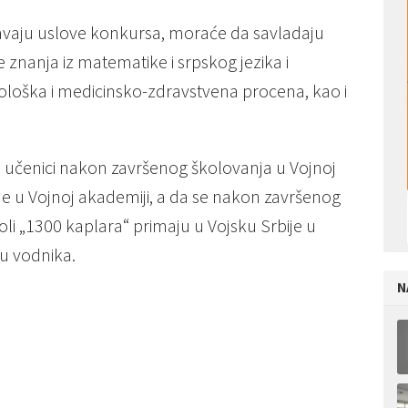
njavaju uslove konkursa, moraće da savladaju
e znanja iz matematike i srpskog jezika i
hološka i medicinsko-zdravstvena procena, kao i
u učenici nakon završenog školovanja u Vojnoj
je u Vojnoj akademiji, a da se nakon završenog
oli „1300 kaplara“ primaju u Vojsku Srbije u
nu vodnika.
N