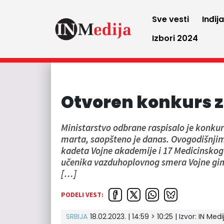
Sve vesti
Inđij
Izbori 2024
Otvoren konkurs za
Ministarstvo odbrane raspisalo je konkurs
marta, saopšteno je danas. Ovogodišnjim
kadeta Vojne akademije i 17 Medicinskog 
učenika vazduhoplovnog smera Vojne gimn
[…]
PODELI VEST:
SRBIJA
18.02.2023. | 14:59 > 10:25 | Izvor:
IN Medi