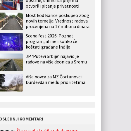
opštine, snimci sa prijema
otvorili pitanje privatnosti
Most kod Barice poskupeo zbog
novih temelja: Vrednost radova
procenjena na 17 miliona dinara
Scena fest 2026: Poznat
program, ali ne i koliko će
koštati građane Inđije
JP ‘Putevi Srbije’ najavio je
radove na više deonica u Sremu
Više novca za MZ Čortanovci:
Đurđevdan među prioritetima
OSLEDNJI KOMENTARI
usan
na
Šta su sela tražila rebalansom: