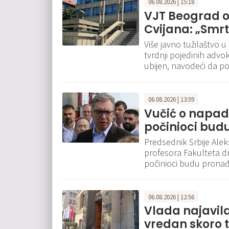
06.08.2026 | 15:18
VJT Beograd o
Cvijana: „Smr
Više javno tužilaštvo 
tvrdnji pojedinih advok
ubijen, navodeći da p
06.08.2026 | 13:09
Vučić o napad
počinioci bud
Predsednik Srbije Alek
profesora Fakulteta d
počinioci budu pronađ
06.08.2026 | 12:56
Vlada najavila
vredan skoro t