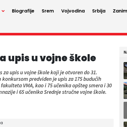
a
Biografije
Srem
Vojvodina
Srbija
Zaniml
N
 upis u vojne škole
 za upis u vojne škole koji je otvoren do 31.
 konkursom predviđen je upis za 175 budućih
fakulteta VMA, kao i 75 učenika opšteg smera i 30
azije i 65 učenika Srednje stručne vojne škole.
ja