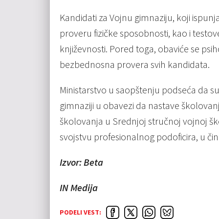
Kandidati za Vojnu gimnaziju, koji ispu
proveru fizičke sposobnosti, kao i testov
književnosti. Pored toga, obaviće se psi
bezbednosna provera svih kandidata.
Ministarstvo u saopštenju podseća da s
gimnaziji u obavezi da nastave školovan
školovanja u Srednjoj stručnoj vojnoj šk
svojstvu profesionalnog podoficira, u či
Izvor: Beta
IN Medija
PODELI VEST: