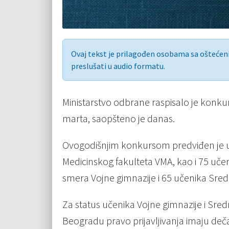
Ovaj tekst je prilagođen osobama sa ošteće
preslušati u audio formatu.
Ministarstvo odbrane raspisalo je konkurs
marta, saopšteno je danas.
Ovogodišnjim konkursom predviđen je up
Medicinskog fakulteta VMA, kao i 75 uč
smera Vojne gimnazije i 65 učenika Sred
Za status učenika Vojne gimnazije i Sred
Beogradu pravo prijavljivanja imaju dečaci