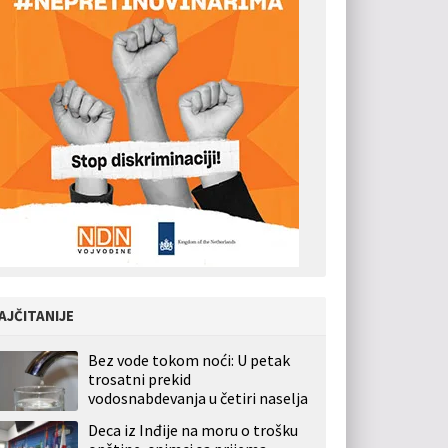
AJČITANIJE
Bez vode tokom noći: U petak
trosatni prekid
vodosnabdevanja u četiri naselja
Deca iz Inđije na moru o trošku