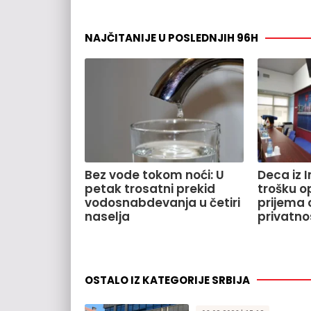
NAJČITANIJE U POSLEDNJIH 96H
Bez vode tokom noći: U
Deca iz 
petak trosatni prekid
trošku o
vodosnabdevanja u četiri
prijema o
naselja
privatno
OSTALO IZ KATEGORIJE SRBIJA