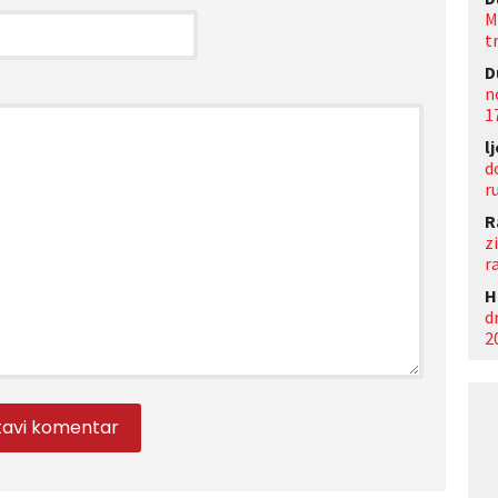
M
t
D
n
1
l
d
r
R
z
r
Н
d
2