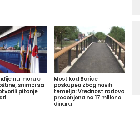
Inđije na moru o
Most kod Barice
pštine, snimci sa
poskupeo zbog novih
tvorili pitanje
temelja: Vrednost radova
sti
procenjena na 17 miliona
dinara