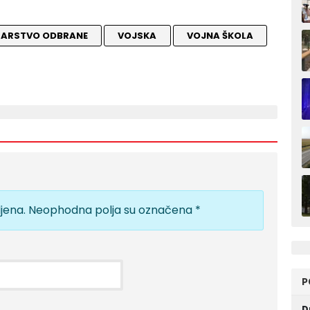
TARSTVO ODBRANE
VOJSKA
VOJNA ŠKOLA
jena.
Neophodna polja su označena
*
P
D