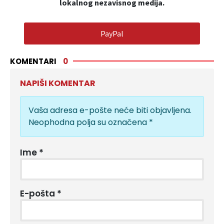
lokalnog nezavisnog medija.
PayPal
KOMENTARI
0
NAPIŠI KOMENTAR
Vaša adresa e-pošte neće biti objavljena.
Neophodna polja su označena
*
Ime
*
E-pošta
*