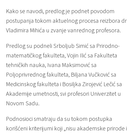
Kako se navodi, predlog je podnet povodom
postupanja tokom aktuelnog procesa reizbora dr
Vladimira Mihića u zvanje vanrednog profesora.
Predlog su podneli Srboljub Simić sa Prirodno-
matematičkog fakulteta, Vojin Ilić sa Fakulteta
tehničkih nauka, Ivana Maksimović sa
Poljoprivrednog fakulteta, Biljana Vučković sa
Medicinskog fakulteta i Bosiljka Zirojević Lečić sa
Akademije umetnosti, svi profesori
Univerzitet u
Novom Sadu
.
Podnosioci smatraju da su tokom postupka
korišćeni kriterijumi koji „nisu akademske prirode i