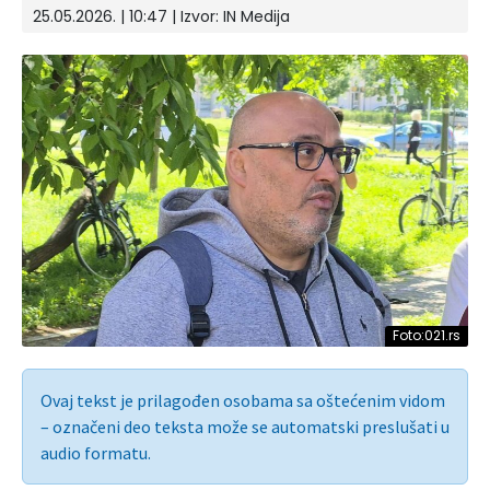
25.05.2026. | 10:47 | Izvor:
IN Medija
Foto:021.rs
Ovaj tekst je prilagođen osobama sa oštećenim vidom
– označeni deo teksta može se automatski preslušati u
audio formatu.