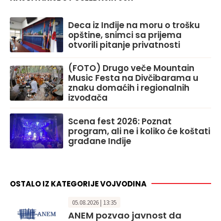
Deca iz Inđije na moru o trošku
opštine, snimci sa prijema
otvorili pitanje privatnosti
(FOTO) Drugo veče Mountain
Music Festa na Divčibarama u
znaku domaćih i regionalnih
izvođača
Scena fest 2026: Poznat
program, ali ne i koliko će koštati
građane Inđije
OSTALO IZ KATEGORIJE VOJVODINA
05.08.2026 | 13:35
ANEM pozvao javnost da