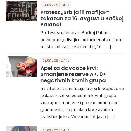
04.08.2026 | 14:00
Protest „Srbija ili mafija?“
zakazan za 16. avgust u Bačkoj
Palanci
Protest studenata u Bačkoj Palanci,
povodom godišnjice od incidenata u tom
mestu, održaće se u nedelju, 16. […]
03.08.2026 | 17:41
Apel za davaoce krvi:
Smanjene rezerve A+, 0+ i
negativnih krvnih grupa
Institut za transfuziju krvi Srbije upozorio
je da su rezerve pojedinih krvnih grupa
značajno smanjene i pozvao punoletne
građane da što pre daju krv. Zavod za
transfuziju krvi Vojvodine objavio […]
03.08.2026 | 14:04