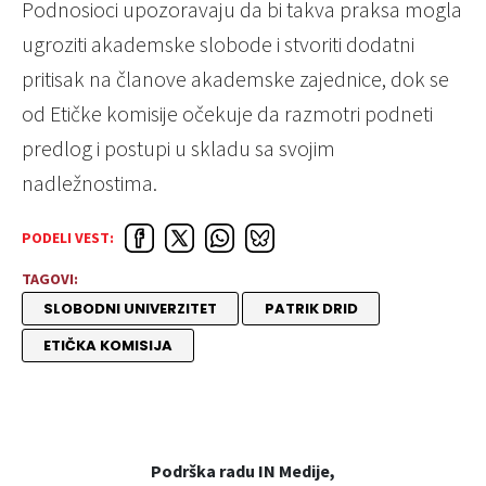
Podnosioci upozoravaju da bi takva praksa mogla
ugroziti akademske slobode i stvoriti dodatni
pritisak na članove akademske zajednice, dok se
od Etičke komisije očekuje da razmotri podneti
predlog i postupi u skladu sa svojim
nadležnostima.
PODELI VEST:
TAGOVI:
SLOBODNI UNIVERZITET
PATRIK DRID
ETIČKA KOMISIJA
Podrška radu IN Medije,