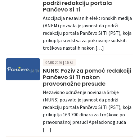
podrži redakciju portala
Pančevo Si Ti
Asocijacija nezavisnih elektronskih medija
(ANEM) pozvala je javnost da podrži
redakciju portala Pančevo Si Ti (PST), koja
prikuplja sredstva za pokrivanje sudskih
troškova nastalih nakon […]
04.08.2026 | 16:35
NUNS: Poziv za pomoć redakciji
Pančevo Si Ti nakon
pravosnažne presude
Nezavisno udruženje novinara Srbije
(NUNS) pozvalo je javnost da podrži
redakciju portala Pančevo Si Ti (PST), koja
prikuplja 163.700 dinara za troškove po
pravosnažnoj presudi Apelacionog suda
[…]