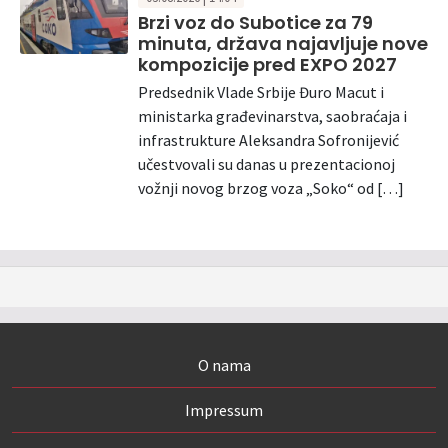
Brzi voz do Subotice za 79
minuta, država najavljuje nove
kompozicije pred EXPO 2027
Predsednik Vlade Srbije Đuro Macut i
ministarka građevinarstva, saobraćaja i
infrastrukture Aleksandra Sofronijević
učestvovali su danas u prezentacionoj
vožnji novog brzog voza „Soko“ od […]
O nama
Impressum