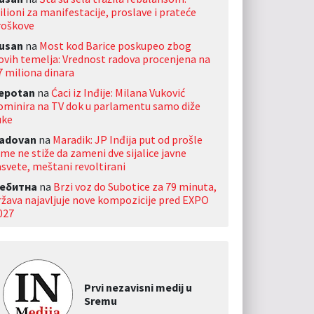
ilioni za manifestacije, proslave i prateće
roškove
usan
na
Most kod Barice poskupeo zbog
ovih temelja: Vrednost radova procenjena na
7 miliona dinara
jepotan
na
Ćaci iz Inđije: Milana Vuković
ominira na TV dok u parlamentu samo diže
uke
adovan
na
Maradik: JP Inđija put od prošle
ime ne stiže da zameni dve sijalice javne
asvete, meštani revoltirani
ебитна
na
Brzi voz do Subotice za 79 minuta,
ržava najavljuje nove kompozicije pred EXPO
027
Prvi nezavisni medij u
Sremu