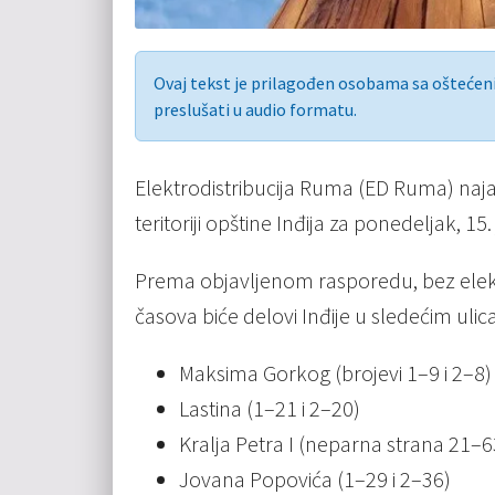
Ovaj tekst je prilagođen osobama sa ošteće
preslušati u audio formatu.
Elektrodistribucija Ruma (ED Ruma) najavi
teritoriji opštine Inđija za ponedeljak, 15.
Prema objavljenom rasporedu, bez elekt
časova biće delovi Inđije u sledećim uli
Maksima Gorkog (brojevi 1–9 i 2–8)
Lastina (1–21 i 2–20)
Kralja Petra I (neparna strana 21–6
Jovana Popovića (1–29 i 2–36)