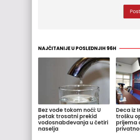
NAJČITANIJE U POSLEDNJIH 96H
Bez vode tokom noći: U
Deca iz 
petak trosatni prekid
trošku o
vodosnabdevanja u četiri
prijema o
naselja
privatno