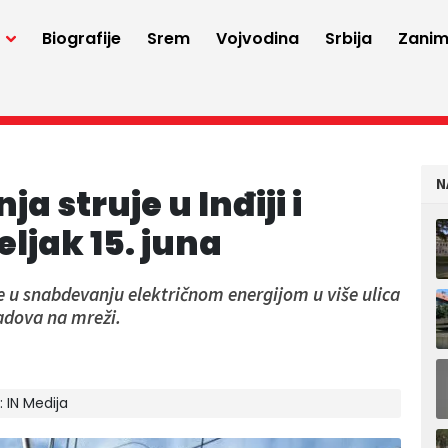
a
Biografije
Srem
Vojvodina
Srbija
Zaniml
N
a struje u Inđiji i
ljak 15. juna
e u snabdevanju električnom energijom u više ulica
radova na mreži.
r:
IN Medija