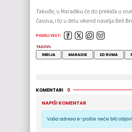
Takođe, u Maradiku će do prekida u sna
časova, i to u delu vikend naselja Beli Br
PODELI VEST:
TAGOVI:
INĐIJA
MARADIK
ED RUMA
KOMENTARI
0
NAPIŠI KOMENTAR
Vaša adresa e-pošte neće biti objavl