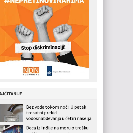
AJČITANIJE
Bez vode tokom noći: U petak
trosatni prekid
vodosnabdevanja u četiri naselja
Deca iz Inđije na moru o trošku