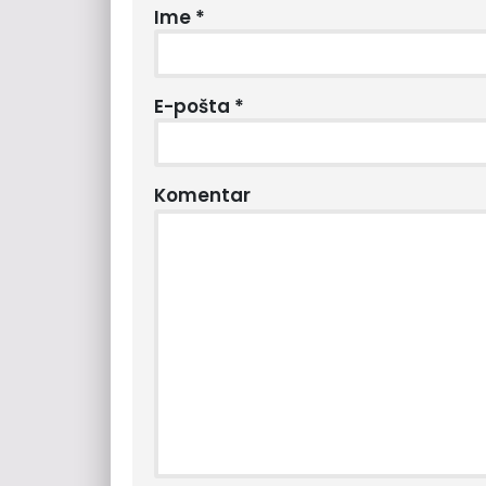
Ime
*
E-pošta
*
Komentar