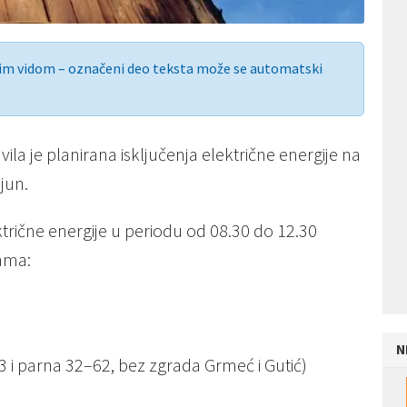
nim vidom – označeni deo teksta može se automatski
la je planirana isključenja električne energije na
 jun.
rične energije u periodu od 08.30 do 12.30
cama:
N
3 i parna 32–62, bez zgrada Grmeć i Gutić)