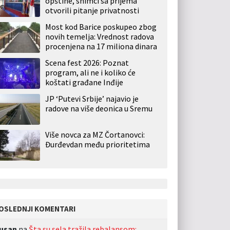
opštine, snimci sa prijema
otvorili pitanje privatnosti
Most kod Barice poskupeo zbog
novih temelja: Vrednost radova
procenjena na 17 miliona dinara
Scena fest 2026: Poznat
program, ali ne i koliko će
koštati građane Inđije
JP ‘Putevi Srbije’ najavio je
radove na više deonica u Sremu
Više novca za MZ Čortanovci:
Đurđevdan među prioritetima
OSLEDNJI KOMENTARI
usan
na
Šta su sela tražila rebalansom: