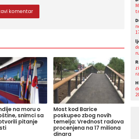
M
t
D
n
1
l
d
r
R
z
r
Н
d
2
Inđije na moru o
Most kod Barice
pštine, snimci sa
poskupeo zbog novih
tvorili pitanje
temelja: Vrednost radova
sti
procenjena na 17 miliona
dinara