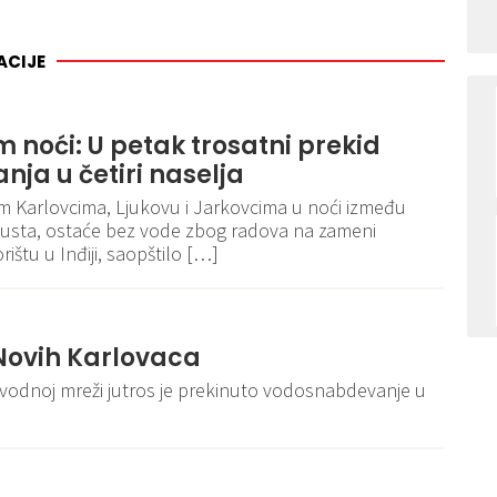
ACIJE
 noći: U petak trosatni prekid
ja u četiri naselja
vim Karlovcima, Ljukovu i Jarkovcima u noći između
vgusta, ostaće bez vode zbog radova na zameni
rištu u Inđiji, saopštilo […]
Novih Karlovaca
vodnoj mreži jutros je prekinuto vodosnabdevanje u