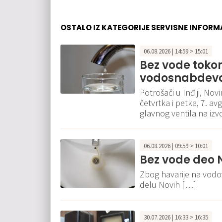
OSTALO IZ KATEGORIJE SERVISNE INFORM
06.08.2026 | 14:59 > 15:01
Bez vode tokom
vodosnabdevan
Potrošači u Inđiji, No
četvrtka i petka, 7. a
glavnog ventila na izvo
06.08.2026 | 09:59 > 10:01
Bez vode deo 
Zbog havarije na vodo
delu Novih […]
30.07.2026 | 16:33 > 16:35