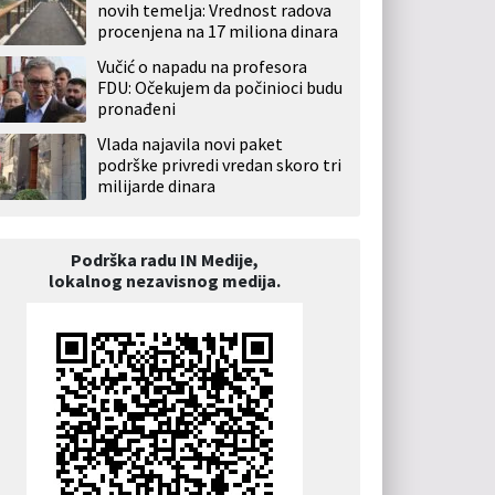
novih temelja: Vrednost radova
procenjena na 17 miliona dinara
Vučić o napadu na profesora
FDU: Očekujem da počinioci budu
pronađeni
Vlada najavila novi paket
podrške privredi vredan skoro tri
milijarde dinara
Podrška radu IN Medije,
lokalnog nezavisnog medija.