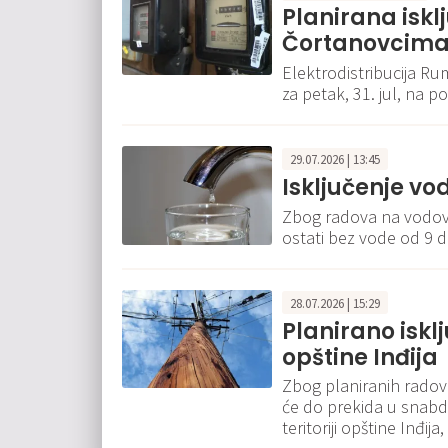
Planirana isklj
Čortanovcima 3
Elektrodistribucija Rum
za petak, 31. jul, na 
29.07.2026 | 13:45
Isključenje vo
Zbog radova na vodovo
ostati bez vode od 9 d
28.07.2026 | 15:29
Planirano iskl
opštine Inđija
Zbog planiranih radova 
će do prekida u snabd
teritoriji opštine Inđija