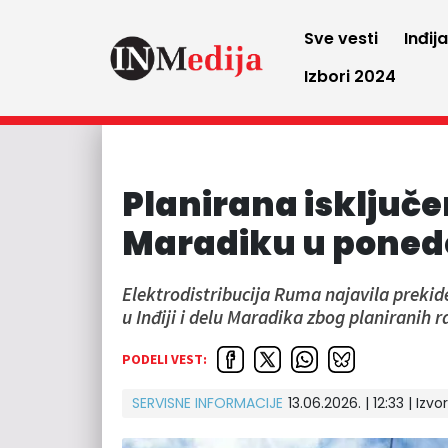
Sve vesti
Inđij
Izbori 2024
Planirana isključenj
Maradiku u ponede
Elektrodistribucija Ruma najavila prekid
u Inđiji i delu Maradika zbog planiranih 
PODELI VEST:
SERVISNE INFORMACIJE
13.06.2026. | 12:33 | Izvo