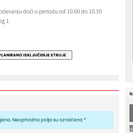
bdevanju doći u periodu od 10.00 do 10.30
eg 1.
PLANIRANO ISKLJUČENJE STRUJE
N
jena.
Neophodna polja su označena
*