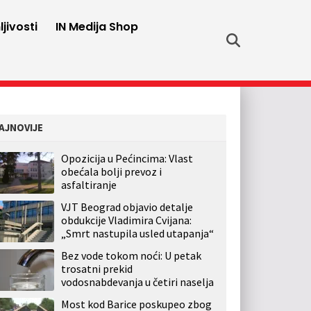
jivosti
IN Medija Shop
AJNOVIJE
Opozicija u Pećincima: Vlast
obećala bolji prevoz i
asfaltiranje
VJT Beograd objavio detalje
obdukcije Vladimira Cvijana:
„Smrt nastupila usled utapanja“
Bez vode tokom noći: U petak
trosatni prekid
vodosnabdevanja u četiri naselja
Most kod Barice poskupeo zbog