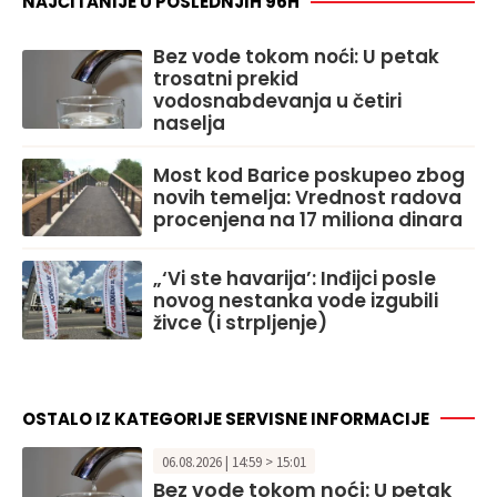
NAJČITANIJE U POSLEDNJIH 96H
Bez vode tokom noći: U petak
trosatni prekid
vodosnabdevanja u četiri
naselja
Most kod Barice poskupeo zbog
novih temelja: Vrednost radova
procenjena na 17 miliona dinara
„‘Vi ste havarija’: Inđijci posle
novog nestanka vode izgubili
živce (i strpljenje)
OSTALO IZ KATEGORIJE SERVISNE INFORMACIJE
06.08.2026 | 14:59 > 15:01
Bez vode tokom noći: U petak