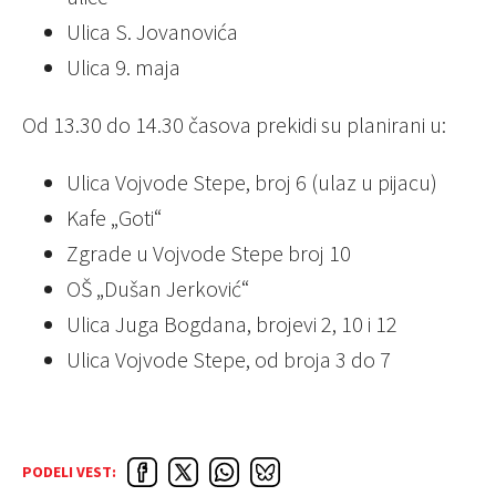
Ulica S. Jovanovića
Ulica 9. maja
Od 13.30 do 14.30 časova prekidi su planirani u:
Ulica Vojvode Stepe, broj 6 (ulaz u pijacu)
Kafe „Goti“
Zgrade u Vojvode Stepe broj 10
OŠ „Dušan Jerković“
Ulica Juga Bogdana, brojevi 2, 10 i 12
Ulica Vojvode Stepe, od broja 3 do 7
PODELI VEST: