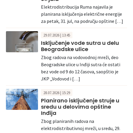
Elektrodistribucija Ruma najavila je
planirana isključenja električne energije
za petak, 31. jul, na području opštine […]
29.07.2026 | 13:45
Isključenje vode sutra u delu
Beogradske ulice
Zbog radova na vodovodnoj mreži, deo
Beogradske ulice u Inđiji sutra će ostati
bez vode od 9 do 12 časova, saopštio je
JKP „Vodovod i […]
28.07.2026 | 15:29
Planirano isključenje struje u
sredu u delovima opštine
Inđija
Zbog planiranih radova na
elektrodistributivnoj mreži, u sredu, 29.