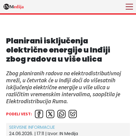
Planirani isključenja
električne energije u Inđiji
zbog radova u više ulica
Zbog planiranih radova na elektrodistributivnoj
mreži, u četvrtak će u Inđiji doći do višesatnih
isključenja električne energije u više ulica u
različitim vremenskim intervalima, saopštila je
Elektrodistribucija Ruma.
PODELI VEST:
SERVISNE INFORMACIJE
24.06.2026. | 17:11
| Izvor:
IN Medija