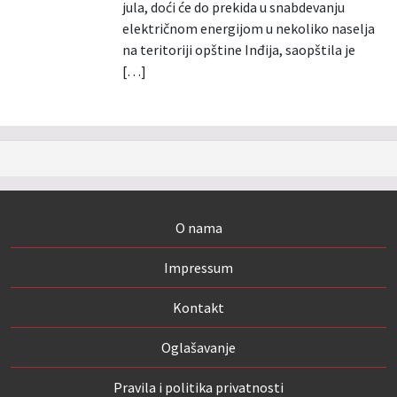
jula, doći će do prekida u snabdevanju
električnom energijom u nekoliko naselja
na teritoriji opštine Inđija, saopštila je
[…]
O nama
Impressum
Kontakt
Oglašavanje
Pravila i politika privatnosti