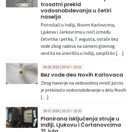
trosatni prekid
vodosnabdevanja u četiri
naselja
Potrošači u Inđiji, Novim Karlovcima,
Ljukovu i Jarkovcima u noći između
četvrtka i petka, 7. avgusta, ostaće bez
vode zbog radova na zameni glavnog
ventila na izvorištu u Inđiji, saopštilo […]
06.08.2026 | 09:59 > 10:01
Bez vode deo Novih Karlovaca
Zbog havarije na vodovodnoj mreži jutros
je prekinuto vodosnabdevanje u delu Novih
[…]
30.07.2026 | 16:33 > 16:35
Planirana isključenja struje u
Inđiji, Ljukovu i Čortanovcima
31. jula