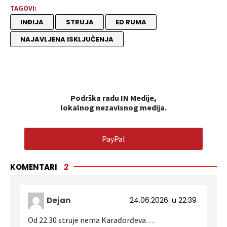
TAGOVI:
INĐIJA
STRUJA
ED RUMA
NAJAVLJENA ISKLJUČENJA
Podrška radu IN Medije,
lokalnog nezavisnog medija.
PayPal
KOMENTARI
2
Dejan
24.06.2026. u 22:39
Od 22.30 struje nema Karađorđeva…