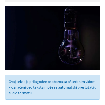
Ovaj tekst je prilagođen osobama sa oštećenim vidom
– označeni deo teksta može se automatski preslušati u
audio formatu.