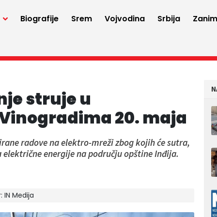
a
Biografije
Srem
Vojvodina
Srbija
Zaniml
N
je struje u
inogradima 20. maja
irane radove na elektro-mreži zbog kojih će sutra,
 električne energije na području opštine Inđija.
r:
IN Medija