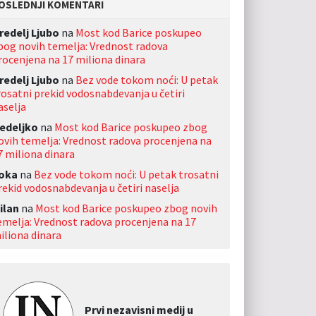
OSLEDNJI KOMENTARI
redelj Ljubo
na
Most kod Barice poskupeo
bog novih temelja: Vrednost radova
rocenjena na 17 miliona dinara
redelj Ljubo
na
Bez vode tokom noći: U petak
rosatni prekid vodosnabdevanja u četiri
aselja
edeljko
na
Most kod Barice poskupeo zbog
ovih temelja: Vrednost radova procenjena na
7 miliona dinara
oka
na
Bez vode tokom noći: U petak trosatni
rekid vodosnabdevanja u četiri naselja
ilan
na
Most kod Barice poskupeo zbog novih
emelja: Vrednost radova procenjena na 17
iliona dinara
Prvi nezavisni medij u