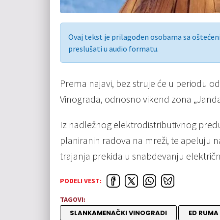
Ovaj tekst je prilagođen osobama sa ošteće
preslušati u audio formatu.
Prema najavi, bez struje će u periodu o
Vinograda, odnosno vikend zona „Janda
Iz nadležnog elektrodistributivnog pre
planiranih radova na mreži, te apeluju 
trajanja prekida u snabdevanju elektri
PODELI VEST:
TAGOVI:
SLANKAMENAČKI VINOGRADI
ED RUMA