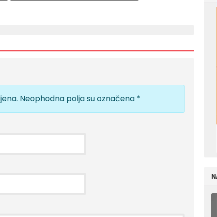
jena.
Neophodna polja su označena
*
N