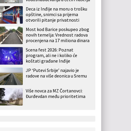
Deca iz Inđije na moru o trošku
opštine, snimci sa prijema
otvorili pitanje privatnosti
Most kod Barice poskupeo zbog
novih temelja: Vrednost radova
procenjena na 17 miliona dinara
Scena fest 2026: Poznat
program, ali ne i koliko će
koštati građane Inđije
JP ‘Putevi Srbije’ najavio je
radove na više deonica u Sremu
Više novca za MZ Čortanovci:
Đurđevdan među prioritetima