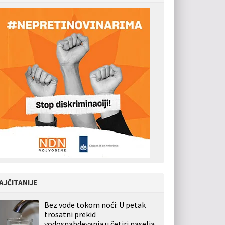
AJČITANIJE
Bez vode tokom noći: U petak
trosatni prekid
vodosnabdevanja u četiri naselja