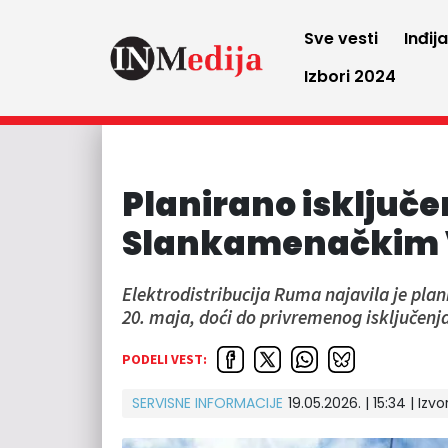
Sve vesti
Inđij
Izbori 2024
Planirano isključen
Slankamenačkim V
Elektrodistribucija Ruma najavila je plan
20. maja, doći do privremenog isključenja
PODELI VEST:
SERVISNE INFORMACIJE
19.05.2026. | 15:34 | Izvo