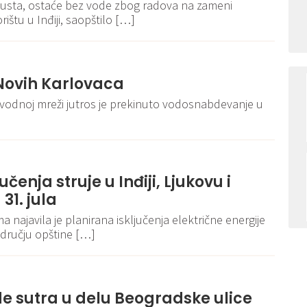
vgusta, ostaće bez vode zbog radova na zameni
rištu u Inđiji, saopštilo […]
Novih Karlovaca
vodnoj mreži jutros je prekinuto vodosnabdevanje u
učenja struje u Inđiji, Ljukovu i
1. jula
a najavila je planirana isključenja električne energije
području opštine […]
de sutra u delu Beogradske ulice