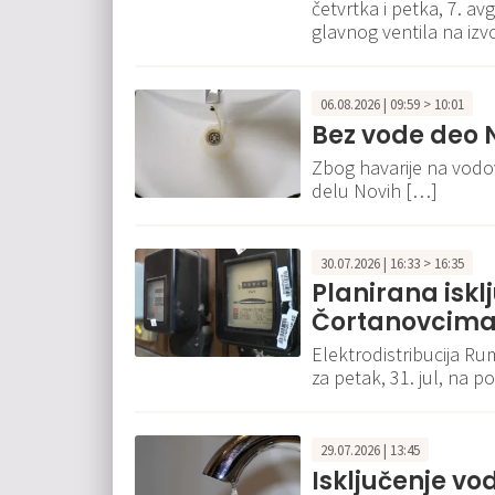
četvrtka i petka, 7. a
glavnog ventila na izvo
06.08.2026 | 09:59 > 10:01
Bez vode deo 
Zbog havarije na vodo
delu Novih […]
30.07.2026 | 16:33 > 16:35
Planirana isklj
Čortanovcima 3
Elektrodistribucija Rum
za petak, 31. jul, na 
29.07.2026 | 13:45
Isključenje vo