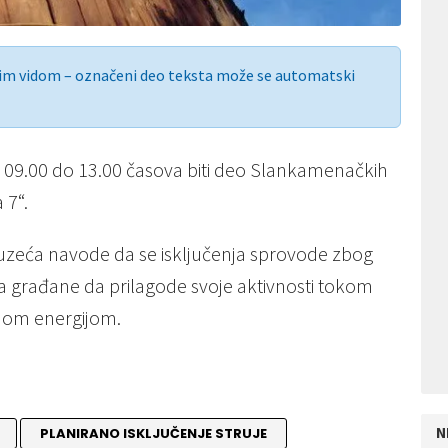
nim vidom – označeni deo teksta može se automatski
d 09.00 do 13.00 časova biti deo Slankamenačkih
 7“.
duzeća navode da se isključenja sprovode zbog
na građane da prilagode svoje aktivnosti tokom
čnom energijom.
N
PLANIRANO ISKLJUČENJE STRUJE