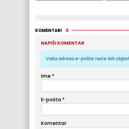
KOMENTARI
0
NAPIŠI KOMENTAR
Vaša adresa e-pošte neće biti objavl
Ime
*
E-pošta
*
Komentar