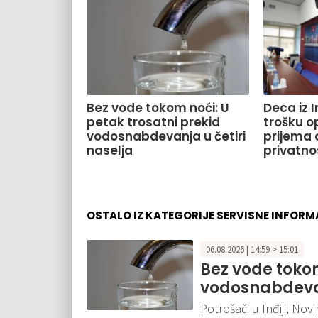
Bez vode tokom noći: U
Deca iz 
petak trosatni prekid
trošku o
vodosnabdevanja u četiri
prijema o
naselja
privatno
OSTALO IZ KATEGORIJE SERVISNE INFORM
06.08.2026 | 14:59 > 15:01
Bez vode tokom
vodosnabdevan
Potrošači u Inđiji, No