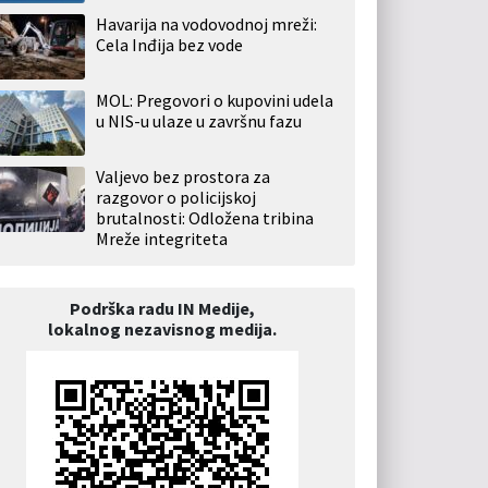
Havarija na vodovodnoj mreži:
Cela Inđija bez vode
MOL: Pregovori o kupovini udela
u NIS-u ulaze u završnu fazu
Valjevo bez prostora za
razgovor o policijskoj
brutalnosti: Odložena tribina
Mreže integriteta
Podrška radu IN Medije,
lokalnog nezavisnog medija.