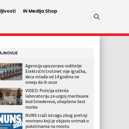
jivosti
IN Medija Shop
AJNOVIJE
Agencija upozorava roditelje:
Električni trotinet nije igračka,
deca mlađa od 14 godina ne
smeju da ih voze
VIDEO: Policija otkrila
laboratoriju za uzgoj marihuane
kod Smedereva, uhapšeno šest
osoba
NUNS traži istragu zbog pretnji
novinaru koji je objavio snimak o
pukotinama na mostu