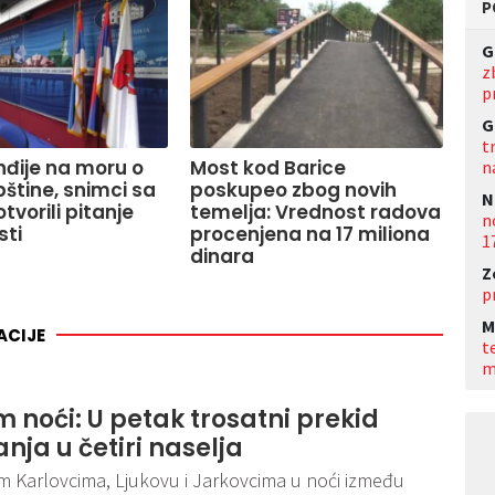
P
G
z
p
G
t
Inđije na moru o
Most kod Barice
n
pštine, snimci sa
poskupeo zbog novih
N
tvorili pitanje
temelja: Vrednost radova
n
sti
procenjena na 17 miliona
1
dinara
Z
p
M
ACIJE
t
m
 noći: U petak trosatni prekid
ja u četiri naselja
vim Karlovcima, Ljukovu i Jarkovcima u noći između