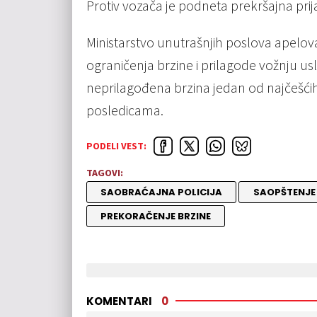
Protiv vozača je podneta prekršajna prij
Ministarstvo unutrašnjih poslova apelov
ograničenja brzine i prilagode vožnju u
neprilagođena brzina jedan od najčešći
posledicama.
PODELI VEST:
TAGOVI:
SAOBRAĆAJNA POLICIJA
SAOPŠTENJE
PREKORAČENJE BRZINE
KOMENTARI
0