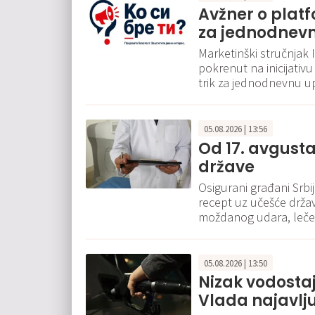
Avžner o platfo
za jednodnev
Marketinški stručnjak Igo
pokrenut na inicijativ
trik za jednodnevnu u
05.08.2026 | 13:56
Od 17. avgusta
države
Osigurani građani Srbi
recept uz učešće držav
moždanog udara, leče
05.08.2026 | 13:50
Nizak vodosta
Vlada najavlj