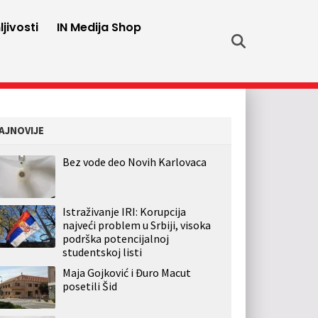
jivosti
IN Medija Shop
AJNOVIJE
Bez vode deo Novih Karlovaca
Istraživanje IRI: Korupcija
najveći problem u Srbiji, visoka
podrška potencijalnoj
studentskoj listi
Maja Gojković i Đuro Macut
posetili Šid