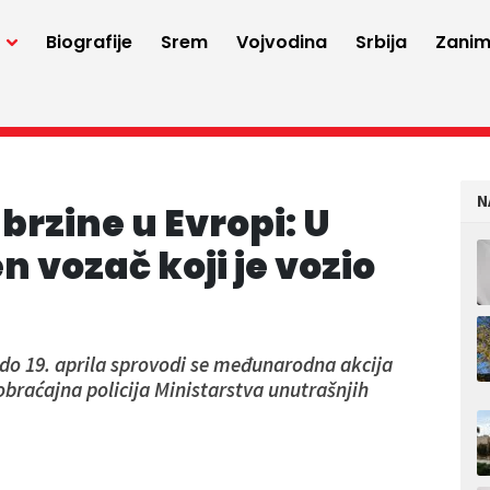
a
Biografije
Srem
Vojvodina
Srbija
Zaniml
N
brzine u Evropi: U
 vozač koji je vozio
do 19. aprila sprovodi se međunarodna akcija
obraćajna policija Ministarstva unutrašnjih