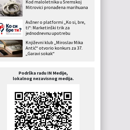
Kod maloletnika u Sremskoj
Mitrovici pronađena marihuana
Avžner o platformi „Ko si, bre,
ti“: Marketinški trik za
jednodnevnu upotrebu
Književni klub „Miroslav Mika
Antić“ otvorio konkurs za 37.
„Garavi sokak“
Podrška radu IN Medije,
lokalnog nezavisnog medija.