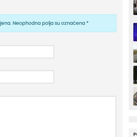
jena.
Neophodna polja su označena
*
P