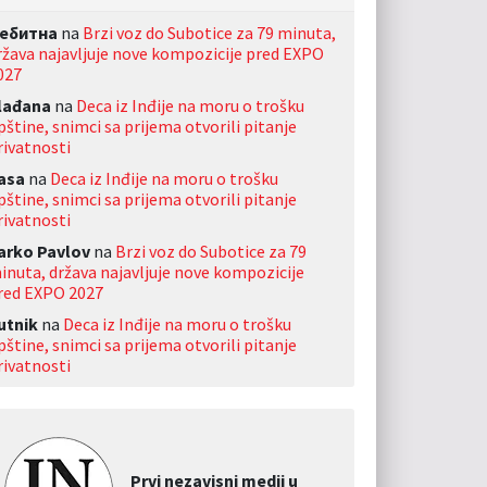
ебитна
na
Brzi voz do Subotice za 79 minuta,
ržava najavljuje nove kompozicije pred EXPO
027
lađana
na
Deca iz Inđije na moru o trošku
pštine, snimci sa prijema otvorili pitanje
rivatnosti
asa
na
Deca iz Inđije na moru o trošku
pštine, snimci sa prijema otvorili pitanje
rivatnosti
arko Pavlov
na
Brzi voz do Subotice za 79
inuta, država najavljuje nove kompozicije
red EXPO 2027
utnik
na
Deca iz Inđije na moru o trošku
pštine, snimci sa prijema otvorili pitanje
rivatnosti
Prvi nezavisni medij u