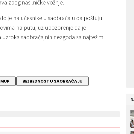
ava zbog nasilničke vožnje.
alo je na učesnike u saobraćaju da poštuju
slovima na putu, uz upozorenje da je
h uzroka saobraćajnih nezgoda sa najtežim
 MUP
BEZBEDNOST U SAOBRAĆAJU
N