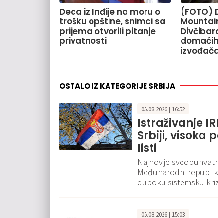
Deca iz Inđije na moru o
(FOTO) 
trošku opštine, snimci sa
Mountain
prijema otvorili pitanje
Divčiba
privatnosti
domaćih 
izvođač
OSTALO IZ KATEGORIJE SRBIJA
05.08.2026 | 16:52
Istraživanje I
Srbiji, visoka
listi
Najnovije sveobuhvatno
Međunarodni republikan
duboku sistemsku krizu 
05.08.2026 | 15:03