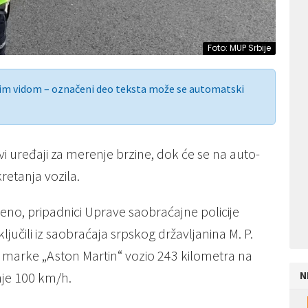
Foto: MUP Srbije
nim vidom – označeni deo teksta može se automatski
vi uređaji za merenje brzine, dok će se na auto-
retanja vozila.
eno, pripadnici Uprave saobraćajne policije
ljučili iz saobraćaja srpskog državljanina M. P.
om marke „Aston Martin“ vozio 243 kilometra na
N
nje 100 km/h.