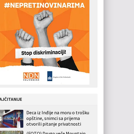
AJČITANIJE
Deca iz Inđije na moru o trošku
opštine, snimci sa prijema
otvorili pitanje privatnosti
(FOTO) Drugo veče Mountain