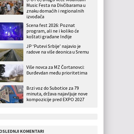
Music Festa na Divčibarama u
znaku domaćih i regionalnih
izvođača
Scena fest 2026: Poznat
program, ali ne i koliko će
koštati građane Inđije
JP ‘Putevi Srbije’ najavio je
radove na više deonica u Sremu
Više novca za MZ Čortanovci:
Đurđevdan među prioritetima
Brzi voz do Subotice za 79
minuta, država najavljuje nove
kompozicije pred EXPO 2027
OSLEDNJI KOMENTARI