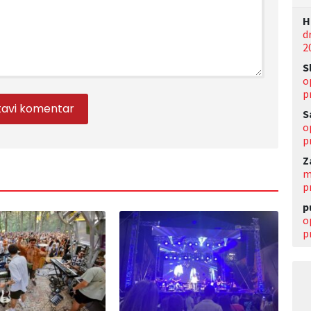
Н
d
2
S
o
p
S
o
p
Z
m
p
p
o
p