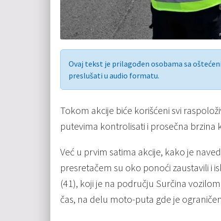
Ovaj tekst je prilagođen osobama sa ošteće
preslušati u audio formatu.
Tokom akcije biće korišćeni svi raspoloži
putevima kontrolisati i prosečna brzina k
Već u prvim satima akcije, kako je naved
presretačem su oko ponoći zaustavili i isk
(41), koji je na području Surčina vozil
čas, na delu moto-puta gde je ograniče