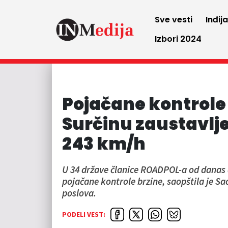
Sve vesti
Inđij
Izbori 2024
Pojačane kontrole 
Surčinu zaustavljen
243 km/h
U 34 države članice ROADPOL-a od danas 
pojačane kontrole brzine, saopštila je Sa
poslova.
PODELI VEST: