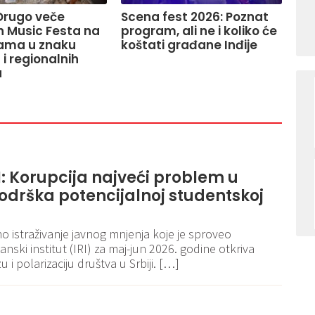
Drugo veče
Scena fest 2026: Poznat
 Music Festa na
program, ali ne i koliko će
rama u znaku
koštati građane Inđije
i regionalnih
a
RI: Korupcija najveći problem u
 podrška potencijalnoj studentskoj
 istraživanje javnog mnjenja koje je sproveo
ski institut (IRI) za maj-jun 2026. godine otkriva
i polarizaciju društva u Srbiji. […]