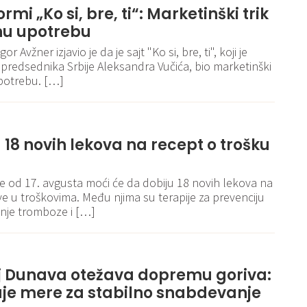
rmi „Ko si, bre, ti“: Marketinški trik
nu upotrebu
r Avžner izjavio je da je sajt "Ko si, bre, ti", koji je
u predsednika Srbije Aleksandra Vučića, bio marketinški
potrebu. […]
 18 novih lekova na recept o trošku
je od 17. avgusta moći će da dobiju 18 novih lekova na
e u troškovima. Među njima su terapije za prevenciju
nje tromboze i […]
j Dunava otežava dopremu goriva:
uje mere za stabilno snabdevanje