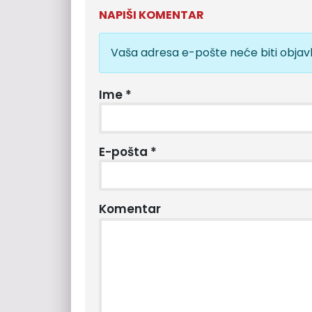
NAPIŠI KOMENTAR
Vaša adresa e-pošte neće biti objavl
Ime
*
E-pošta
*
Komentar