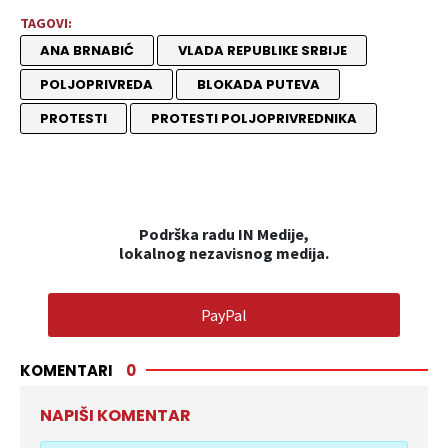
TAGOVI:
ANA BRNABIĆ
VLADA REPUBLIKE SRBIJE
POLJOPRIVREDA
BLOKADA PUTEVA
PROTESTI
PROTESTI POLJOPRIVREDNIKA
Podrška radu IN Medije,
lokalnog nezavisnog medija.
PayPal
KOMENTARI
0
NAPIŠI KOMENTAR