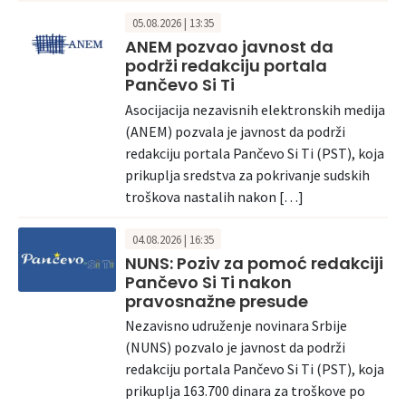
05.08.2026 | 13:35
ANEM pozvao javnost da
podrži redakciju portala
Pančevo Si Ti
Asocijacija nezavisnih elektronskih medija
(ANEM) pozvala je javnost da podrži
redakciju portala Pančevo Si Ti (PST), koja
prikuplja sredstva za pokrivanje sudskih
troškova nastalih nakon […]
04.08.2026 | 16:35
NUNS: Poziv za pomoć redakciji
Pančevo Si Ti nakon
pravosnažne presude
Nezavisno udruženje novinara Srbije
(NUNS) pozvalo je javnost da podrži
redakciju portala Pančevo Si Ti (PST), koja
prikuplja 163.700 dinara za troškove po