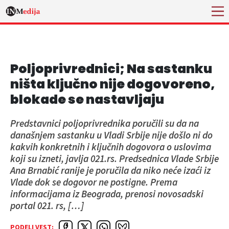
Poljoprivrednici; Na sastanku
ništa ključno nije dogovoreno,
blokade se nastavljaju
Predstavnici poljoprivrednika poručili su da na
današnjem sastanku u Vladi Srbije nije došlo ni do
kakvih konkretnih i ključnih dogovora o uslovima
koji su izneti, javlja 021.rs. Predsednica Vlade Srbije
Ana Brnabić ranije je poručila da niko neće izaći iz
Vlade dok se dogovor ne postigne. Prema
informacijama iz Beograda, prenosi novosadski
portal 021. rs, […]
PODELI VEST: