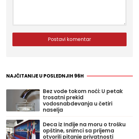
NAJČITANIJE U POSLEDNJIH 96H
Bez vode tokom noći: U petak
trosatni prekid
vodosnabdevanja u četiri
naselja
Deca iz Inđije na moru o trošku
opštine, snimci sa prijema
otvorili pitanje privatnosti