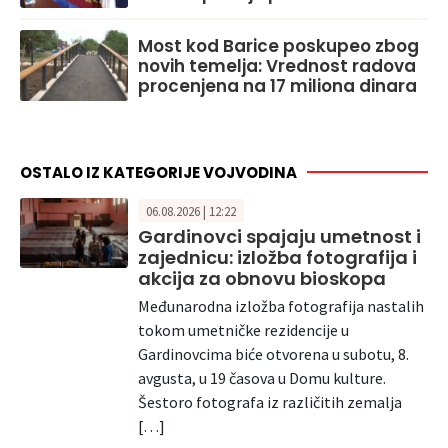
Most kod Barice poskupeo zbog
novih temelja: Vrednost radova
procenjena na 17 miliona dinara
OSTALO IZ KATEGORIJE VOJVODINA
06.08.2026 | 12:22
Gardinovci spajaju umetnost i
zajednicu: izložba fotografija i
akcija za obnovu bioskopa
Međunarodna izložba fotografija nastalih
tokom umetničke rezidencije u
Gardinovcima biće otvorena u subotu, 8.
avgusta, u 19 časova u Domu kulture.
Šestoro fotografa iz različitih zemalja
[…]