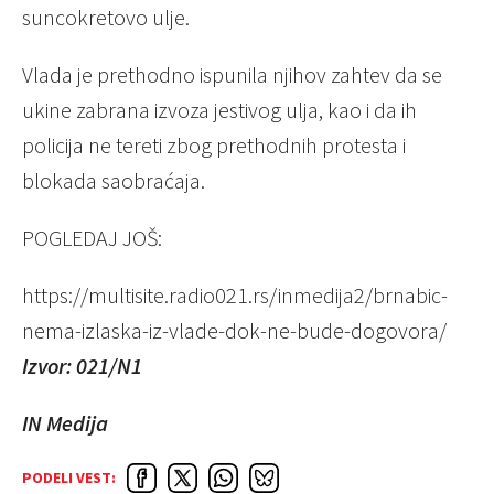
suncokretovo ulje.
Vlada je prethodno ispunila njihov zahtev da se
ukine zabrana izvoza jestivog ulja, kao i da ih
policija ne tereti zbog prethodnih protesta i
blokada saobraćaja.
POGLEDAJ JOŠ:
https://multisite.radio021.rs/inmedija2/brnabic-
nema-izlaska-iz-vlade-dok-ne-bude-dogovora/
Izvor: 021/N1
IN Medija
PODELI VEST: