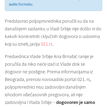
audio formatu.
Predstavnici poljoprivrednika poručili su da na
današnjem sastanku u Vladi Srbije nije došlo ni do
kakvih konkretnih i ključnih dogovora o uslovima
koji su izneti, javlja
021.rs
.
Predsednica Vlade Srbije Ana Brnabić ranije je
poručila da niko neće izaći iz Vlade dok se
dogovor ne postigne. Prema informacijama iz
Beograda, prenosi novosadski portal 021. rs,
poljoprivrednici nisu zadovoljni današnjim
ishodom višečasovnih pregovora, ali nije
zadovoljna i Vlada Srbije –
dogovoren je samo