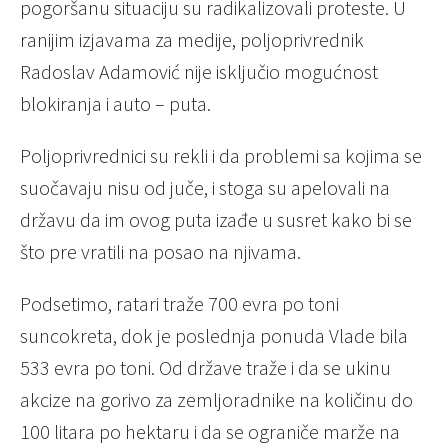
pogoršanu situaciju su radikalizovali proteste. U
ranijim izjavama za medije, poljoprivrednik
Radoslav Adamović nije isključio mogućnost
blokiranja i auto – puta.
Poljoprivrednici su rekli i da problemi sa kojima se
suočavaju nisu od juče, i stoga su apelovali na
državu da im ovog puta izađe u susret kako bi se
što pre vratili na posao na njivama.
Podsetimo, ratari traže 700 evra po toni
suncokreta, dok je poslednja ponuda Vlade bila
533 evra po toni. Od države traže i da se ukinu
akcize na gorivo za zemljoradnike na količinu do
100 litara po hektaru i da se ograniče marže na