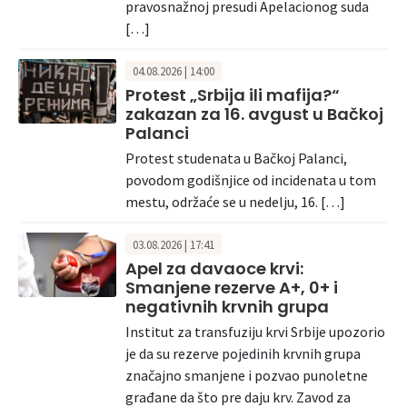
pravosnažnoj presudi Apelacionog suda
[…]
04.08.2026 | 14:00
Protest „Srbija ili mafija?“
zakazan za 16. avgust u Bačkoj
Palanci
Protest studenata u Bačkoj Palanci,
povodom godišnjice od incidenata u tom
mestu, održaće se u nedelju, 16. […]
03.08.2026 | 17:41
Apel za davaoce krvi:
Smanjene rezerve A+, 0+ i
negativnih krvnih grupa
Institut za transfuziju krvi Srbije upozorio
je da su rezerve pojedinih krvnih grupa
značajno smanjene i pozvao punoletne
građane da što pre daju krv. Zavod za