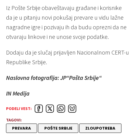
Iz Pošte Srbije obaveštavaju građane i korisnike
da je u pitanju novi pokušaj prevare u vidu lažne
nagradne igre i pozivaju ih da budu oprezni da ne
otvaraju linkove i ne unose svoje podatke.
Dodaju da je slučaj prijavljen Nacionalnom CERT-u
Republike Srbije.
Naslovna fotografija: JP“Pošta Srbije“
IN Medija
PODELI VEST:
TAGOVI:
PREVARA
POŠTE SRBIJE
ZLOUPOTREBA