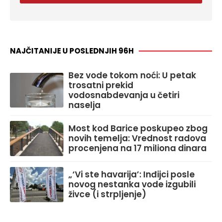
NAJČITANIJE U POSLEDNJIH 96H
Bez vode tokom noći: U petak
trosatni prekid
vodosnabdevanja u četiri
naselja
Most kod Barice poskupeo zbog
novih temelja: Vrednost radova
procenjena na 17 miliona dinara
„‘Vi ste havarija’: Inđijci posle
novog nestanka vode izgubili
živce (i strpljenje)