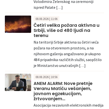
Volodimira Zelenskog na ceremoniji
ispred Palate […]
08.08.2026 | 11:06
Četiri velika požara aktivna u
Srbiji, više od 480 ljudi na
terenu
Na teritoriji Srbije aktivna su četiri veća
požara na otvorenom prostoru, a na
njihovom gašenju angažovano je ukupno
484 pripadnika različitih službi, saopštilo
je Ministarstvo unutrašnjih […]
08.08.2026 | 10:56
ANEM ALARM: Nove pretnje
Veranu Matiću vešanjem,
javnom egzekucijom,
žrtvovanjem…
Asocijacija nezavisnih elektronskih medija