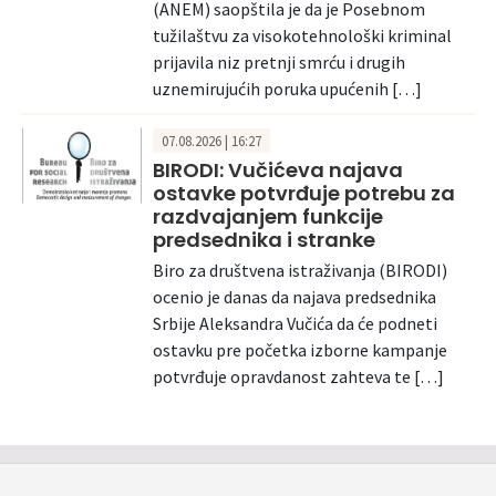
(ANEM) saopštila je da je Posebnom
tužilaštvu za visokotehnološki kriminal
prijavila niz pretnji smrću i drugih
uznemirujućih poruka upućenih […]
07.08.2026 | 16:27
BIRODI: Vučićeva najava
ostavke potvrđuje potrebu za
razdvajanjem funkcije
predsednika i stranke
Biro za društvena istraživanja (BIRODI)
ocenio je danas da najava predsednika
Srbije Aleksandra Vučića da će podneti
ostavku pre početka izborne kampanje
potvrđuje opravdanost zahteva te […]