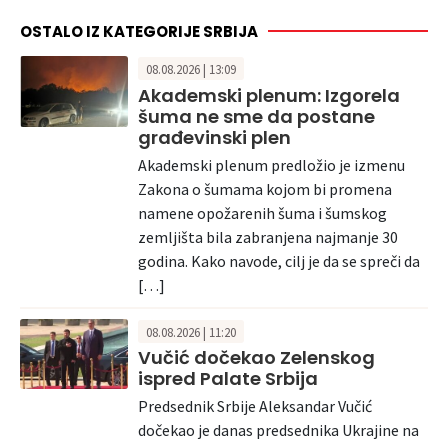
OSTALO IZ KATEGORIJE SRBIJA
08.08.2026 | 13:09
Akademski plenum: Izgorela
šuma ne sme da postane
građevinski plen
Akademski plenum predložio je izmenu
Zakona o šumama kojom bi promena
namene opožarenih šuma i šumskog
zemljišta bila zabranjena najmanje 30
godina. Kako navode, cilj je da se spreči da
[…]
08.08.2026 | 11:20
Vučić dočekao Zelenskog
ispred Palate Srbija
Predsednik Srbije Aleksandar Vučić
dočekao je danas predsednika Ukrajine na