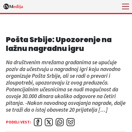
Pošta Srbije: Upozorenje na
lažnu nagradnu igru
Na društvenim mrežama građanima se upućuje
poziv da učestvuju u nagradnoj igri koju navodno
organizuje Pošta Srbije, ali se radi o prevari i
zloupotrebi, upozoravaju iz ovog preduzeća.
Potencijalnim učesnicima se nudi mogućnost da
osvoje 30.000 dinara ukoliko odgovore na četiri
pitanja. -Nakon navodnog osvajanja nagrade, dalje
se traži da o istoj obaveste 20 prijatelja […]
PODELI VEST: