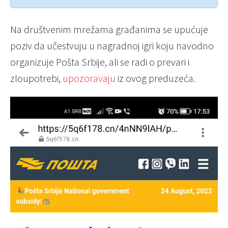
Na društvenim mrežama građanima se upućuje
poziv da učestvuju u nagradnoj igri koju navodno
organizuje Pošta Srbije, ali se radi o prevari i
zloupotrebi,
upozoravaju
iz ovog preduzeća.