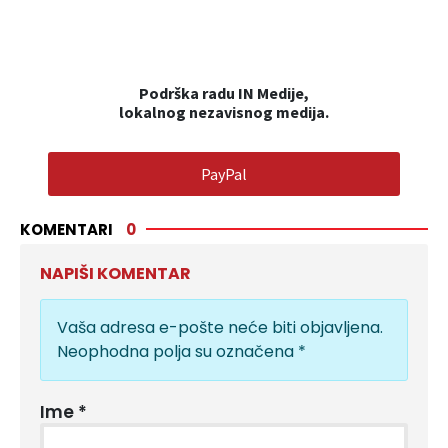
Podrška radu IN Medije,
lokalnog nezavisnog medija.
PayPal
KOMENTARI
0
NAPIŠI KOMENTAR
Vaša adresa e-pošte neće biti objavljena.
Neophodna polja su označena
*
Ime
*