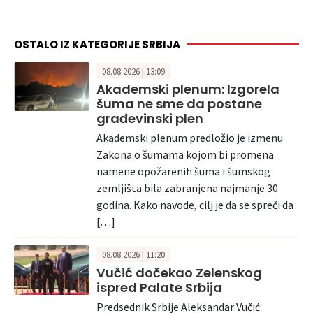
OSTALO IZ KATEGORIJE SRBIJA
08.08.2026 | 13:09
Akademski plenum: Izgorela
šuma ne sme da postane
građevinski plen
Akademski plenum predložio je izmenu
Zakona o šumama kojom bi promena
namene opožarenih šuma i šumskog
zemljišta bila zabranjena najmanje 30
godina. Kako navode, cilj je da se spreči da
[…]
08.08.2026 | 11:20
Vučić dočekao Zelenskog
ispred Palate Srbija
Predsednik Srbije Aleksandar Vučić