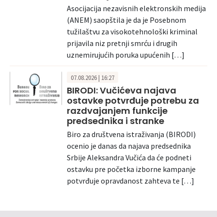
Asocijacija nezavisnih elektronskih medija
(ANEM) saopštila je da je Posebnom
tužilaštvu za visokotehnološki kriminal
prijavila niz pretnji smrću i drugih
uznemirujućih poruka upućenih […]
07.08.2026 | 16:27
BIRODI: Vučićeva najava
ostavke potvrđuje potrebu za
razdvajanjem funkcije
predsednika i stranke
Biro za društvena istraživanja (BIRODI)
ocenio je danas da najava predsednika
Srbije Aleksandra Vučića da će podneti
ostavku pre početka izborne kampanje
potvrđuje opravdanost zahteva te […]