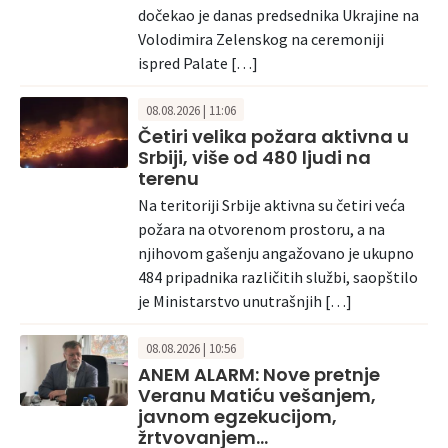
dočekao je danas predsednika Ukrajine na
Volodimira Zelenskog na ceremoniji
ispred Palate […]
08.08.2026 | 11:06
Četiri velika požara aktivna u
Srbiji, više od 480 ljudi na
terenu
Na teritoriji Srbije aktivna su četiri veća
požara na otvorenom prostoru, a na
njihovom gašenju angažovano je ukupno
484 pripadnika različitih službi, saopštilo
je Ministarstvo unutrašnjih […]
08.08.2026 | 10:56
ANEM ALARM: Nove pretnje
Veranu Matiću vešanjem,
javnom egzekucijom,
žrtvovanjem…