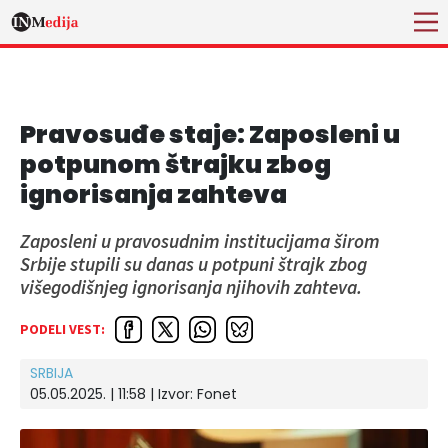
Pravosuđe staje: Zaposleni u
potpunom štrajku zbog
ignorisanja zahteva
Zaposleni u pravosudnim institucijama širom
Srbije stupili su danas u potpuni štrajk zbog
višegodišnjeg ignorisanja njihovih zahteva.
PODELI VEST:
SRBIJA
05.05.2025. | 11:58
| Izvor:
Fonet