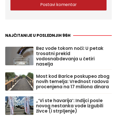
NAJČITANIJE U POSLEDNJIH 96H
Bez vode tokom noći: U petak
trosatni prekid
vodosnabdevanja u četiri
naselja
Most kod Barice poskupeo zbog
novih temelja: Vrednost radova
procenjena na 17 miliona dinara
„‘Vi ste havarija’: Inđijci posle
novog nestanka vode izgubili
živce (i strpljenje)