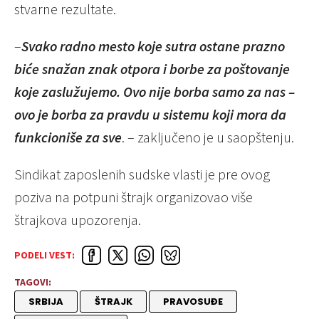
stvarne rezultate.
–
Svako radno mesto koje sutra ostane prazno
biće snažan znak otpora i borbe za poštovanje
koje zaslužujemo. Ovo nije borba samo za nas –
ovo je borba za pravdu u sistemu koji mora da
funkcioniše za sve
. – zaključeno je u saopštenju.
Sindikat zaposlenih sudske vlasti je pre ovog
poziva na potpuni štrajk organizovao više
štrajkova upozorenja.
PODELI VEST:
TAGOVI:
SRBIJA
ŠTRAJK
PRAVOSUĐE