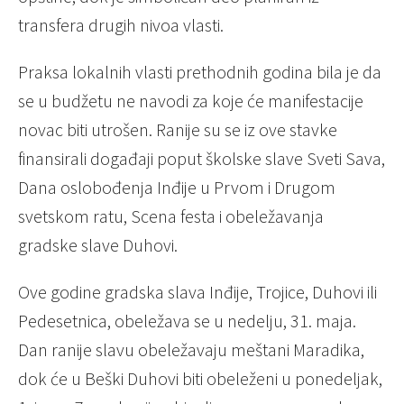
transfera drugih nivoa vlasti.
Praksa lokalnih vlasti prethodnih godina bila je da
se u budžetu ne navodi za koje će manifestacije
novac biti utrošen. Ranije su se iz ove stavke
finansirali događaji poput školske slave Sveti Sava,
Dana oslobođenja Inđije u Prvom i Drugom
svetskom ratu, Scena festa i obeležavanja
gradske slave Duhovi.
Ove godine gradska slava Inđije, Trojice, Duhovi ili
Pedesetnica, obeležava se u nedelju, 31. maja.
Dan ranije slavu obeležavaju meštani Maradika,
dok će u Beški Duhovi biti obeleženi u ponedeljak,