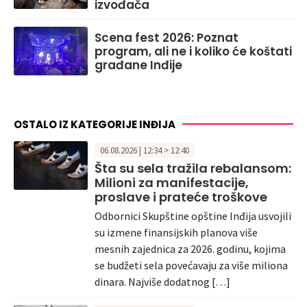
izvođača
Scena fest 2026: Poznat
program, ali ne i koliko će koštati
građane Inđije
OSTALO IZ KATEGORIJE INĐIJA
06.08.2026 | 12:34 > 12:40
Šta su sela tražila rebalansom:
Milioni za manifestacije,
proslave i prateće troškove
Odbornici Skupštine opštine Inđija usvojili
su izmene finansijskih planova više
mesnih zajednica za 2026. godinu, kojima
se budžeti sela povećavaju za više miliona
dinara. Najviše dodatnog […]