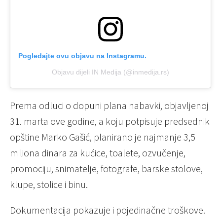
Pogledajte ovu objavu na Instagramu.
Objavu dijeli IN Medija (@inmedija.rs)
Prema odluci o dopuni plana nabavki, objavljenoj
31. marta ove godine, a koju potpisuje predsednik
opštine Marko Gašić, planirano je najmanje 3,5
miliona dinara za kućice, toalete, ozvučenje,
promociju, snimatelje, fotografe, barske stolove,
klupe, stolice i binu.
Dokumentacija pokazuje i pojedinačne troškove.