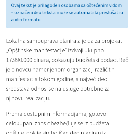
Ovaj tekst je prilagođen osobama sa oštećenim vidom
– označeni deo teksta može se automatski preslušati u
audio formatu.
Lokalna samouprava planirala je da za projekat
„Opštinske manifestacije“ izdvoji ukupno
17.990.000 dinara, pokazuju budžetski podaci. Reč
je o novcu namenjenom organizaciji različitih
manifestacija tokom godine, a najveći deo
sredstava odnosi se na usluge potrebne za
njihovu realizaciju.
Prema dostupnim informacijama, gotovo
celokupan iznos obezbeđuje se iz budžeta
opštine, dok je simboličan deo planiran iz