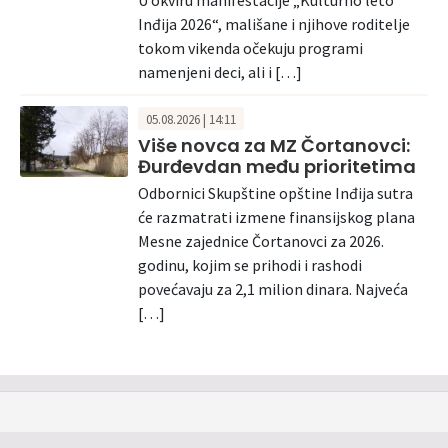
Inđija 2026“, mališane i njihove roditelje
tokom vikenda očekuju programi
namenjeni deci, ali i […]
05.08.2026 | 14:11
Više novca za MZ Čortanovci:
Đurđevdan među prioritetima
Odbornici Skupštine opštine Inđija sutra
će razmatrati izmene finansijskog plana
Mesne zajednice Čortanovci za 2026.
godinu, kojim se prihodi i rashodi
povećavaju za 2,1 milion dinara. Najveća
[…]