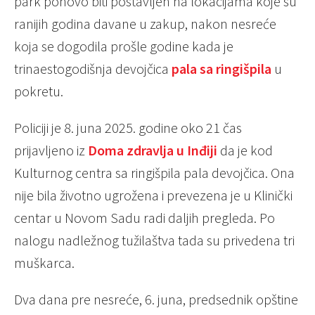
park ponovo biti postavljen na lokacijama koje su
ranijih godina davane u zakup, nakon nesreće
koja se dogodila prošle godine kada je
trinaestogodišnja devojčica
pala sa ringišpila
u
pokretu.
Policiji je 8. juna 2025. godine oko 21 čas
prijavljeno iz
Doma zdravlja u Inđiji
da je kod
Kulturnog centra sa ringišpila pala devojčica. Ona
nije bila životno ugrožena i prevezena je u Klinički
centar u Novom Sadu radi daljih pregleda. Po
nalogu nadležnog tužilaštva tada su privedena tri
muškarca.
Dva dana pre nesreće, 6. juna, predsednik opštine