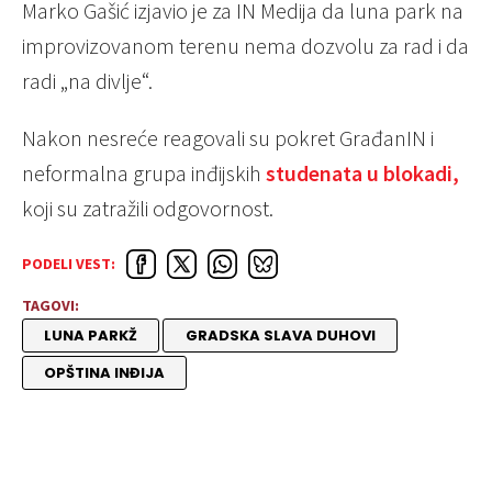
Marko Gašić izjavio je za IN Medija da luna park na
improvizovanom terenu nema dozvolu za rad i da
radi „na divlje“.
Nakon nesreće reagovali su pokret GrađanIN i
neformalna grupa inđijskih
studenata u blokadi,
koji su zatražili odgovornost.
PODELI VEST:
TAGOVI:
LUNA PARKŽ
GRADSKA SLAVA DUHOVI
OPŠTINA INĐIJA