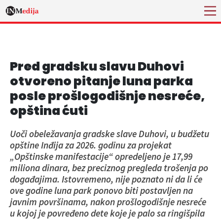
Pred gradsku slavu Duhovi
otvoreno pitanje luna parka
posle prošlogodišnje nesreće,
opština ćuti
Uoči obeležavanja gradske slave Duhovi, u budžetu
opštine Inđija za 2026. godinu za projekat
„Opštinske manifestacije“ opredeljeno je 17,99
miliona dinara, bez preciznog pregleda trošenja po
događajima. Istovremeno, nije poznato ni da li će
ove godine luna park ponovo biti postavljen na
javnim površinama, nakon prošlogodišnje nesreće
u kojoj je povređeno dete koje je palo sa ringišpila