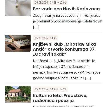
06.08.2026 | 09:59 > 10:01
Bez vode deo Novih Karlovaca
Zbog havarije na vodovodnoj mreži jutros
je prekinuto vodosnabdevanje u delu Novih
[…]
05.08.2026 | 14:48
Književni klub „Miroslav Mika
Antić“ otvorio konkurs za 37.
„Garavi sokak“
Književni klub „Miroslav Mika Antić“ iz
Inđije raspisao je 37. međunarodni
pesnički konkurs „Garavi sokak“, koji i ove
godine okuplja autore iz Srbije i […]
05.08.2026 | 14:25 > 14:27
Kulturno leto: Predstave,
radionica i poezija
U okviru manifestacije „Kulturno leto