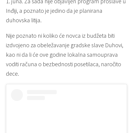
1. juna. Za sada nije objavljen program proslave u
Inđiji, a poznato je jedino da je planirana
duhovska litija.
Nije poznato ni koliko će novca iz budžeta biti
izdvojeno za obeležavanje gradske slave Duhovi,
kao ni da li će ove godine lokalna samouprava
voditi računa o bezbednosti posetilaca, naročito
dece.