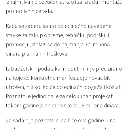
iznajmljivanje ozvučenja, kao i za izradu i montažu
promotivnih cerada.
Kada se saberu samo pojedinačno navedene
stavke za zakup opreme, tehničku podršku i
promociju, dolazi se do najmanje 3,5 miliona
dinara planiranih troškova.
Iz budžetskih podataka, međutim, nije precizirano
na koje će konkretne manifestacije novac biti
utrošen, niti koliko će pojedinačni događaji koštati.
Poznato je jedino da je za celokupan projekat
tokom godine planirano skoro 18 miliona dinara.
Za sada nije poznato ni da li će ove godine luna