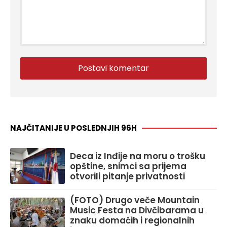
NAJČITANIJE U POSLEDNJIH 96H
Deca iz Inđije na moru o trošku
opštine, snimci sa prijema
otvorili pitanje privatnosti
(FOTO) Drugo veče Mountain
Music Festa na Divčibarama u
znaku domaćih i regionalnih