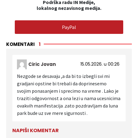
Podrška radu IN Medije,
lokalnog nezavisnog medija.
PayPal
KOMENTARI
1
Ciric Jovan
15.05.2026. u 00:26
Nezgode se desavaju ,a da bi to izbegli svi mi
gradjani opstine bi trebali da doprinesemo
svojim ponasanjem i sprecimo na vreme . Lako je
traziti odgovornost a ona lezi u nama ucesnicima
ovakvih manifestacija .zato pozdravljam da luna
park bude uz sve mere sigurnosti .
NAPIŠI KOMENTAR