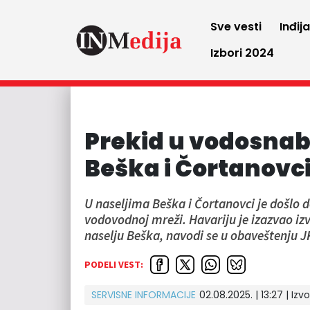
Sve vesti
Inđij
Izbori 2024
Prekid u vodosnab
Beška i Čortanovci
U naseljima Beška i Čortanovci je došlo
vodovodnoj mreži. Havariju je izazvao iz
naselju Beška, navodi se u obaveštenju JK
PODELI VEST:
SERVISNE INFORMACIJE
02.08.2025. | 13:27 | Izvo