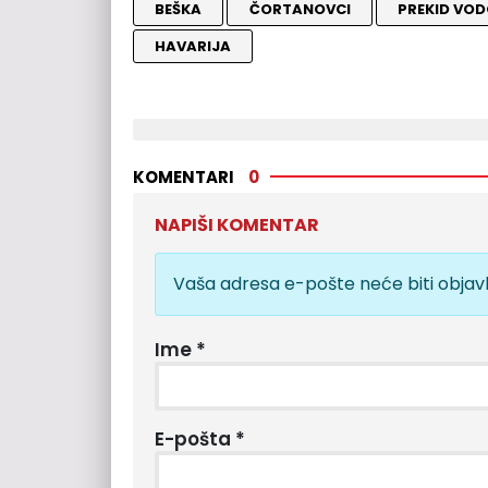
BEŠKA
ČORTANOVCI
PREKID VO
HAVARIJA
KOMENTARI
0
NAPIŠI KOMENTAR
Vaša adresa e-pošte neće biti objavl
Ime
*
E-pošta
*