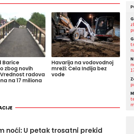
P
G
z
p
G
t
n
N
 Barice
Havarija na vodovodnoj
n
o zbog novih
mreži: Cela Inđija bez
1
 Vrednost radova
vode
Z
na na 17 miliona
p
M
t
m
ACIJE
 noći: U petak trosatni prekid