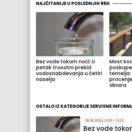
NAJČITANIJE U POSLEDNJIH 96H
Bez vode tokom noći: U
Most kod
petak trosatni prekid
poskupe
vodosnabdevanja u četiri
temelja:
naselja
procenje
dinara
OSTALO IZ KATEGORIJE SERVISNE INFORM
06.08.2026 | 14:59 > 15:01
Bez vode tokom