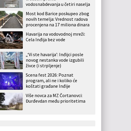
vodosnabdevanja u četiri naselja
Most kod Barice poskupeo zbog
novih temelja: Vrednost radova
procenjena na 17 miliona dinara
Havarija na vodovodnoj mreži:
Cela Inđija bez vode
„‘Vi ste havarija’: Inđijci posle
novog nestanka vode izgubili
živce (i strpljenje)
Scena fest 2026: Poznat
program, ali ne i koliko će
koštati građane Inđije
Više novca za MZ Čortanovci:
Đurđevdan među prioritetima