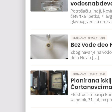
vodosnabdevan
Potrošači u Inđiji, No
četvrtka i petka, 7. a
glavnog ventila na izvo
06.08.2026 | 09:59 > 10:01
Bez vode deo 
Zbog havarije na vodo
delu Novih […]
30.07.2026 | 16:33 > 16:35
Planirana isklj
Čortanovcima 3
Elektrodistribucija Rum
za petak, 31. jul, na 