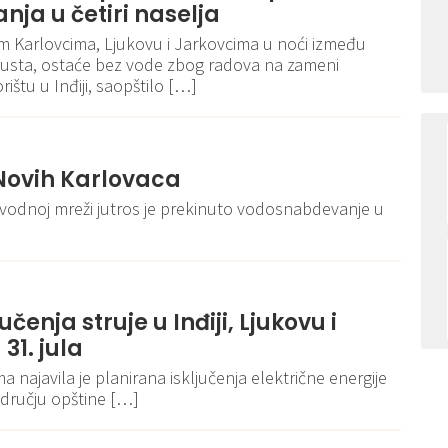
ja u četiri naselja
vim Karlovcima, Ljukovu i Jarkovcima u noći između
vgusta, ostaće bez vode zbog radova na zameni
rištu u Inđiji, saopštilo […]
Novih Karlovaca
vodnoj mreži jutros je prekinuto vodosnabdevanje u
učenja struje u Inđiji, Ljukovu i
1. jula
a najavila je planirana isključenja električne energije
području opštine […]