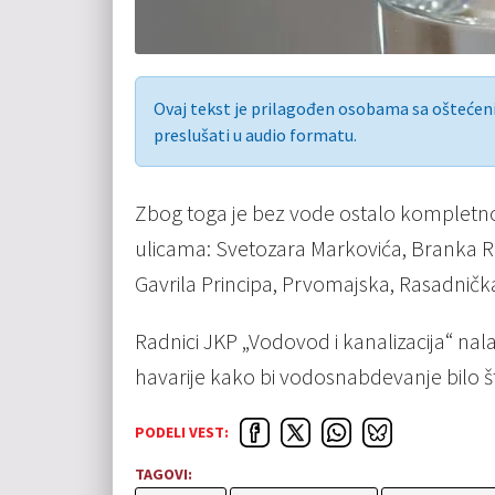
Ovaj tekst je prilagođen osobama sa ošteće
preslušati u audio formatu.
Zbog toga je bez vode ostalo kompletno 
ulicama: Svetozara Markovića, Branka Ra
Gavrila Principa, Prvomajska, Rasadnička
Radnici JKP „Vodovod i kanalizacija“ nal
havarije kako bi vodosnabdevanje bilo š
PODELI VEST:
TAGOVI: