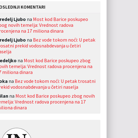
OSLEDNJI KOMENTARI
redelj Ljubo
na
Most kod Barice poskupeo
bog novih temelja: Vrednost radova
rocenjena na 17 miliona dinara
redelj Ljubo
na
Bez vode tokom noći: U petak
rosatni prekid vodosnabdevanja u četiri
aselja
edeljko
na
Most kod Barice poskupeo zbog
ovih temelja: Vrednost radova procenjena na
7 miliona dinara
oka
na
Bez vode tokom noći: U petak trosatni
rekid vodosnabdevanja u četiri naselja
ilan
na
Most kod Barice poskupeo zbog novih
emelja: Vrednost radova procenjena na 17
iliona dinara