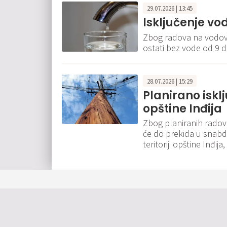
29.07.2026 | 13:45
Isključenje vo
Zbog radova na vodovo
ostati bez vode od 9 d
28.07.2026 | 15:29
Planirano iskl
opštine Inđija
Zbog planiranih radova 
će do prekida u snabd
teritoriji opštine Inđija
O nama
Impressum
Kontakt
Oglašavanje