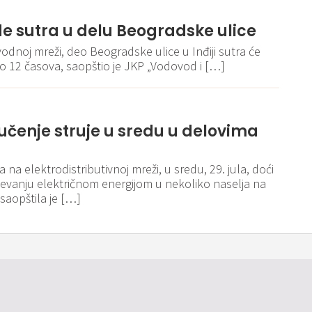
de sutra u delu Beogradske ulice
dnoj mreži, deo Beogradske ulice u Inđiji sutra će
o 12 časova, saopštio je JKP „Vodovod i […]
jučenje struje u sredu u delovima
na elektrodistributivnoj mreži, u sredu, 29. jula, doći
evanju električnom energijom u nekoliko naselja na
, saopštila je […]
Pravila i politika privatnosti