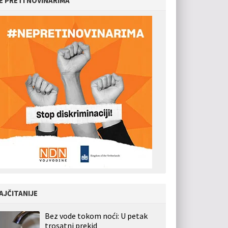
E PRETI NOVINARIMA
AJČITANIJE
Bez vode tokom noći: U petak
trosatni prekid