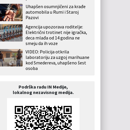
Uhapšen osumnjičeni za krađe
automobila u Rumi i Staroj
Pazovi
Agencija upozorava roditelje:
Električni trotinet nije igračka,
deca mlađa od 14 godina ne
smeju da ih voze
VIDEO: Policija otkrila
laboratoriju za uzgoj marihuane
kod Smedereva, uhapšeno šest
osoba
Podrška radu IN Medije,
lokalnog nezavisnog medija.