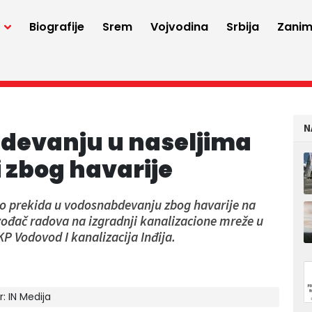
a
Biografije
Srem
Vojvodina
Srbija
Zaniml
N
devanju u naseljima
 zbog havarije
 do prekida u vodosnabdevanju zbog havarije na
vođač radova na izgradnji kanalizacione mreže u
P Vodovod I kanalizacija Inđija.
r:
IN Medija