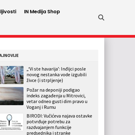
jivosti
IN Medija Shop
AJNOVIJE
„‘Vi ste havarija’: Inđijci posle
novog nestanka vode izgubili
živce (i strpljenje)
Požar na deponiji podigao
indeks zagađenja u Mitrovici,
vetar odneo gusti dim pravo u
Voganj i Rumu
BIRODI: Vučićeva najava ostavke
potvrđuje potrebu za
razdvajanjem funkcije
predsednika i stranke