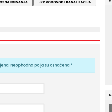
N
DOSNABDEVANJA
JKP VODOVOD I KANALIZACIJA
jena.
Neophodna polja su označena
*
N