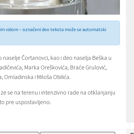
nim vidom – označeni deo teksta može se automatski
naselje Čortanovci, kao i deo naselja Beška u
dičevića, Marka Oreškovića, Braće Grulović,
, Omladinska i Miloša Obilića.
aze se na terenu i intenzivno rade na otklanjanju
to pre uspostavljeno.