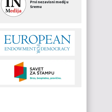
Prvi nezavisni medij u
Sremu