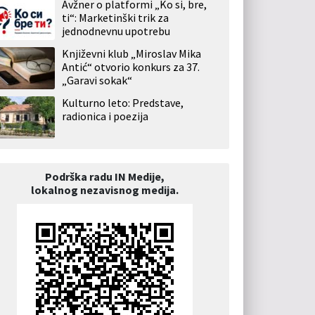
Avžner o platformi „Ko si, bre,
ti“: Marketinški trik za
jednodnevnu upotrebu
Književni klub „Miroslav Mika
Antić“ otvorio konkurs za 37.
„Garavi sokak“
Kulturno leto: Predstave,
radionica i poezija
Podrška radu IN Medije,
lokalnog nezavisnog medija.