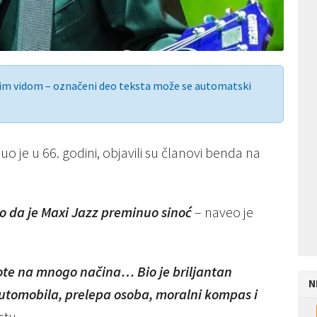
nim vidom – označeni deo teksta može se automatski
o je u 66. godini, objavili su članovi benda na
mo da je Maxi Jazz preminuo sinoć
– naveo je
vote na mnogo načina… Bio je briljantan
N
j automobila, prelepa osoba, moralni kompas i
stu.