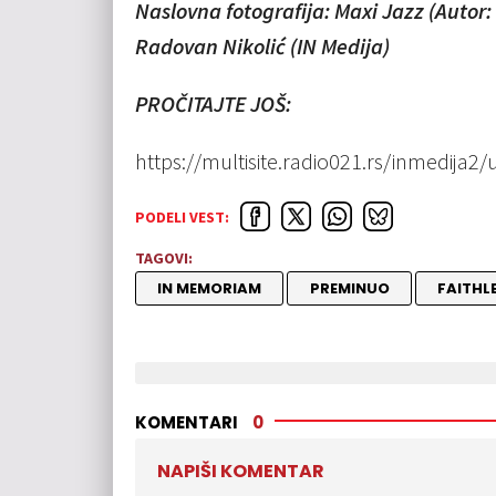
Naslovna fotografija: Maxi Jazz (Autor
Radovan Nikolić (IN Medija)
PROČITAJTE JOŠ:
https://multisite.radio021.rs/inmedija2/
PODELI VEST:
TAGOVI:
IN MEMORIAM
PREMINUO
FAITHL
KOMENTARI
0
NAPIŠI KOMENTAR