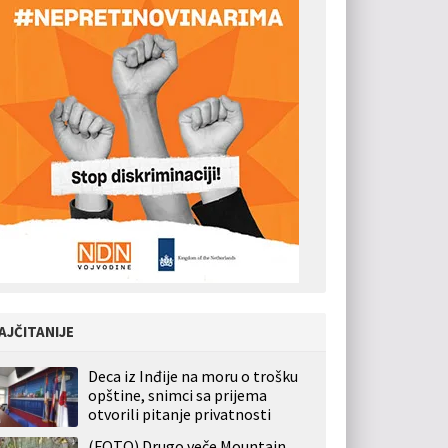
AJČITANIJE
Deca iz Inđije na moru o trošku
opštine, snimci sa prijema
otvorili pitanje privatnosti
(FOTO) Drugo veče Mountain