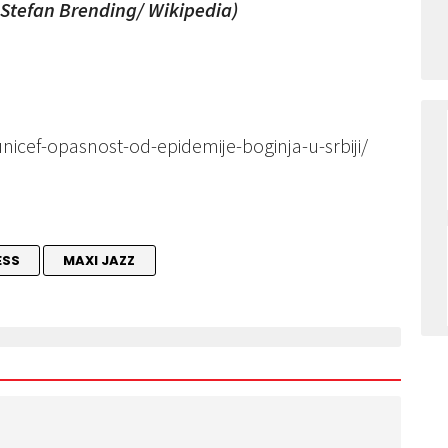
: Stefan Brending/ Wikipedia)
unicef-opasnost-od-epidemije-boginja-u-srbiji/
ESS
MAXI JAZZ