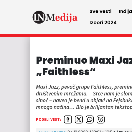
Sve vesti
Inđij
Izbori 2024
Preminuo Maxi Jaz
„Faithless“
Maxi Jazz, pevač grupe Faithless, preminu
društvenim mrežama. – Srce nam je sloml
sinoć – naveo je bend u objavi na Fejsbuk
mnogo načina… Bio je briljantan tekstopi
PODELI VEST: