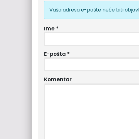
Vaša adresa e-pošte neće biti objavl
Ime
*
E-pošta
*
Komentar