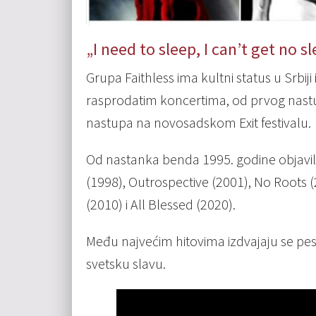
„I need to sleep, I can’t get no s
Grupa Faithless ima kultni status u Srbiji 
rasprodatim koncertima, od prvog nast
nastupa na novosadskom Exit festivalu.
Od nastanka benda 1995. godine objavi
(1998), Outrospective (2001), No Roots (
(2010) i All Blessed (2020).
Među najvećim hitovima izdvajaju se pesm
svetsku slavu.