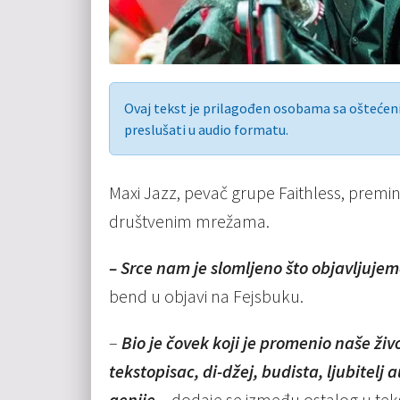
Ovaj tekst je prilagođen osobama sa ošteće
preslušati u audio formatu.
Maxi Jazz, pevač grupe Faithless, preminu
društvenim mrežama.
– Srce nam je slomljeno što objavljuje
bend u objavi na Fejsbuku.
–
Bio je čovek koji je promenio naše ži
tekstopisac, di-džej, budista, ljubitel
genije
– dodaje se između ostalog u tek