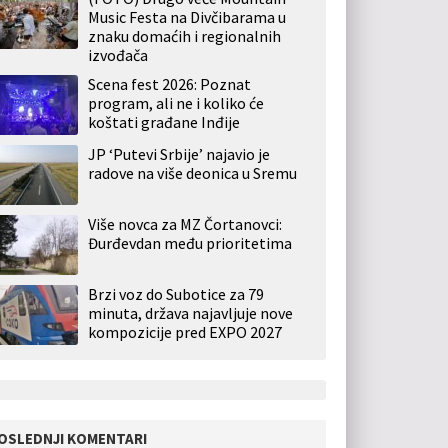
Music Festa na Divčibarama u
znaku domaćih i regionalnih
izvođača
Scena fest 2026: Poznat
program, ali ne i koliko će
koštati građane Inđije
JP ‘Putevi Srbije’ najavio je
radove na više deonica u Sremu
Više novca za MZ Čortanovci:
Đurđevdan među prioritetima
Brzi voz do Subotice za 79
minuta, država najavljuje nove
kompozicije pred EXPO 2027
OSLEDNJI KOMENTARI