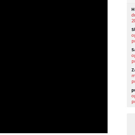
Н
d
2
S
o
p
S
o
p
Z
m
p
p
o
p