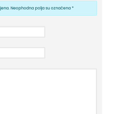
jena.
Neophodna polja su označena
*