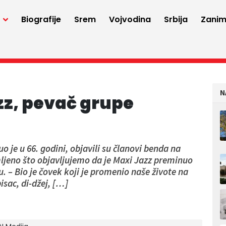
a
Biografije
Srem
Vojvodina
Srbija
Zaniml
N
z, pevač grupe
o je u 66. godini, objavili su članovi benda na
jeno što objavljujemo da je Maxi Jazz preminuo
u. – Bio je čovek koji je promenio naše živote na
sac, di-džej, […]