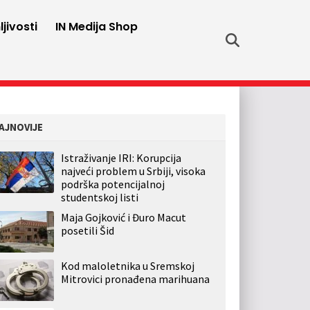
jivosti
IN Medija Shop
AJNOVIJE
Istraživanje IRI: Korupcija
najveći problem u Srbiji, visoka
podrška potencijalnoj
studentskoj listi
Maja Gojković i Đuro Macut
posetili Šid
Kod maloletnika u Sremskoj
Mitrovici pronađena marihuana