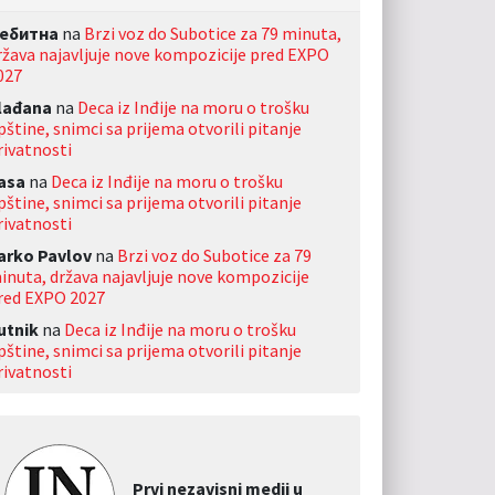
ебитна
na
Brzi voz do Subotice za 79 minuta,
ržava najavljuje nove kompozicije pred EXPO
027
lađana
na
Deca iz Inđije na moru o trošku
pštine, snimci sa prijema otvorili pitanje
rivatnosti
asa
na
Deca iz Inđije na moru o trošku
pštine, snimci sa prijema otvorili pitanje
rivatnosti
arko Pavlov
na
Brzi voz do Subotice za 79
inuta, država najavljuje nove kompozicije
red EXPO 2027
utnik
na
Deca iz Inđije na moru o trošku
pštine, snimci sa prijema otvorili pitanje
rivatnosti
Prvi nezavisni medij u