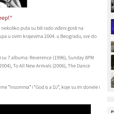
leep!“
i nekoliko puta su bili rado viđeni gosti na
upa u ovim krajevima 2004. u Beogradu, sve do
li su 7 albuma: Reverence (1996), Sunday 8PM
2004), To All New Arrivals (2006), The Dance
e “Insomnia” i “God is a DJ“, koje su im donele i
P