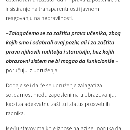
insistiranje na transparentnosti i javnom
reagovanju na nepravilnosti.
–
Zalagaćemo se za zaštitu prava učenika, zbog
kojih smo i odabrali ovaj poziv, ali i za zaštitu
prava njihovih roditelja i staratelja, bez kojih
obrazovni sistem ne bi mogao da funkcioniše
–
poručuju iz udruženja.
Dodaje se i da će se udruženje zalagati za
solidarnost među zaposlenima u obrazovanju,
kao i za adekvatnu zaštitu i status prosvetnih
radnika.
Među stavovima koje iznose nalazi se i poruka da