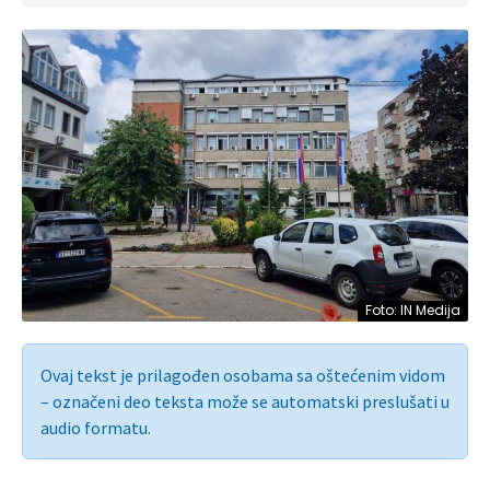
Foto: IN Medija
Ovaj tekst je prilagođen osobama sa oštećenim vidom
– označeni deo teksta može se automatski preslušati u
audio formatu.