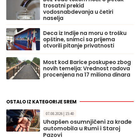
trosatni prekid
vodosnabdevanja u četiri
naselja
Deca iz Inđije na moru o trošku
opštine, snimci sa prijema
otvorili pitanje privatnosti
Most kod Barice poskupeo zbog
novih temelja: Vrednost radova
procenjena na 17 miliona dinara
OSTALO IZ KATEGORIJE SREM
07.08.2026 | 15:40
Uhapšen osumnjičeni za krađe
automobila u Rumi i Staroj
Pazovi