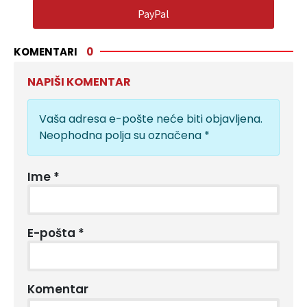
PayPal
KOMENTARI
0
NAPIŠI KOMENTAR
Vaša adresa e-pošte neće biti objavljena.
Neophodna polja su označena
*
Ime
*
E-pošta
*
Komentar