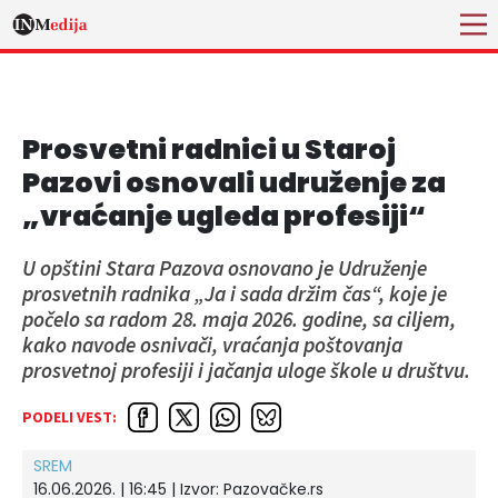
Prosvetni radnici u Staroj
Pazovi osnovali udruženje za
„vraćanje ugleda profesiji“
U opštini Stara Pazova osnovano je Udruženje
prosvetnih radnika „Ja i sada držim čas“, koje je
počelo sa radom 28. maja 2026. godine, sa ciljem,
kako navode osnivači, vraćanja poštovanja
prosvetnoj profesiji i jačanja uloge škole u društvu.
PODELI VEST:
SREM
16.06.2026. | 16:45
| Izvor:
Pazovačke.rs