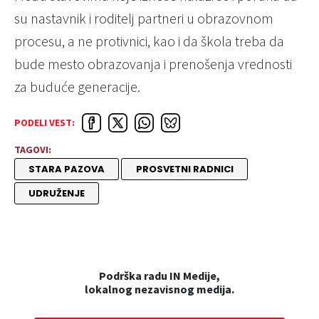
su nastavnik i roditelj partneri u obrazovnom
procesu, a ne protivnici, kao i da škola treba da
bude mesto obrazovanja i prenošenja vrednosti
za buduće generacije.
PODELI VEST:
TAGOVI:
STARA PAZOVA
PROSVETNI RADNICI
UDRUŽENJE
Podrška radu IN Medije,
lokalnog nezavisnog medija.