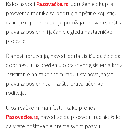
Kako navodi
Pazovačke.rs
, udruženje okuplja
prosvetne radnike sa područja opštine koji ističu
da im je cilj unapređenje položaja prosvete, zaštita
prava zaposlenih i jačanje ugleda nastavničke
profesije.
Članovi udruženja, navodi portal, ističu da žele da
doprinesu unapređenju obrazovnog sistema kroz
insistiranje na zakonitom radu ustanova, zaštiti
prava zaposlenih, ali i zaštiti prava učenika i
roditelja.
U osnivačkom manifestu, kako prenosi
Pazovačke.rs
, navodi se da prosvetni radnici žele
da vrate poštovanje prema svom pozivu i