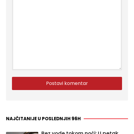
NAJČITANIJE U POSLEDNJIH 96H
Bez vode tokom noći: U petak