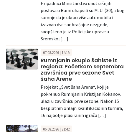
Pripadnici Ministarstva unutrašnjih
poslova u Rumi uhapsili su M. U. (30), zbog
sumnje da je ukrao više automobila i
izazvao dve saobraćajne nezgode,
saopšteno je iz Policijske uprave u
Sremskoj […]
07.08.2026 | 14:15
Rumnjanin okupio šahiste iz
regiona: Početkom septembra
završnica prve sezone Svet
šaha Arene
Projekat „Svet šaha Arena“, koji je
pokrenuo Rumnjanin Kristijan Kokanov,
ulazi u završnicu prve sezone. Nakon 15
besplatnih onlajn kvalifikacionih turnira,
16 najbolje plasiranih igrača […]
06.08.2026 | 21:42