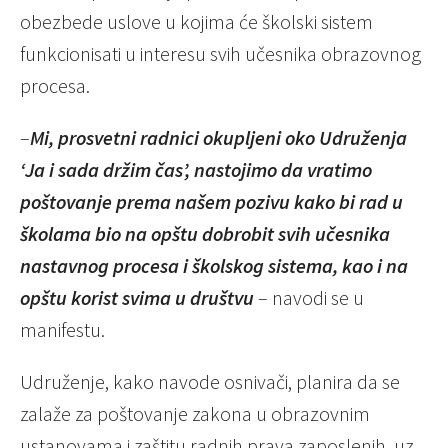
obezbede uslove u kojima će školski sistem
funkcionisati u interesu svih učesnika obrazovnog
procesa.
–
Mi, prosvetni radnici okupljeni oko Udruženja
‘Ja i sada držim čas’, nastojimo da vratimo
poštovanje prema našem pozivu kako bi rad u
školama bio na opštu dobrobit svih učesnika
nastavnog procesa i školskog sistema, kao i na
opštu korist svima u društvu
– navodi se u
manifestu.
Udruženje, kako navode osnivači, planira da se
zalaže za poštovanje zakona u obrazovnim
ustanovama i zaštitu radnih prava zaposlenih, uz