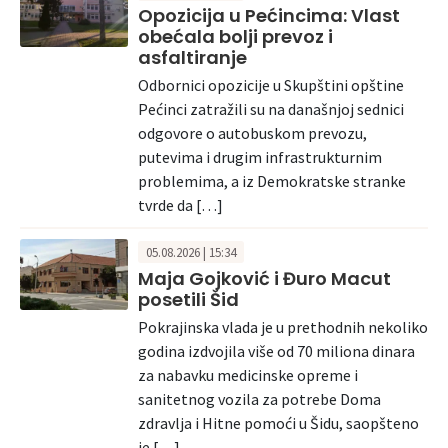
Opozicija u Pećincima: Vlast
obećala bolji prevoz i
asfaltiranje
Odbornici opozicije u Skupštini opštine
Pećinci zatražili su na današnjoj sednici
odgovore o autobuskom prevozu,
putevima i drugim infrastrukturnim
problemima, a iz Demokratske stranke
tvrde da […]
05.08.2026 | 15:34
Maja Gojković i Đuro Macut
posetili Šid
Pokrajinska vlada je u prethodnih nekoliko
godina izdvojila više od 70 miliona dinara
za nabavku medicinske opreme i
sanitetnog vozila za potrebe Doma
zdravlja i Hitne pomoći u Šidu, saopšteno
je […]