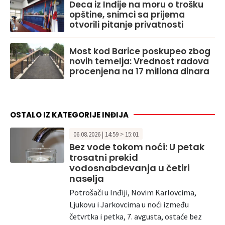
Deca iz Inđije na moru o trošku
opštine, snimci sa prijema
otvorili pitanje privatnosti
Most kod Barice poskupeo zbog
novih temelja: Vrednost radova
procenjena na 17 miliona dinara
OSTALO IZ KATEGORIJE INĐIJA
06.08.2026 | 14:59 > 15:01
Bez vode tokom noći: U petak
trosatni prekid
vodosnabdevanja u četiri
naselja
Potrošači u Inđiji, Novim Karlovcima,
Ljukovu i Jarkovcima u noći između
četvrtka i petka, 7. avgusta, ostaće bez