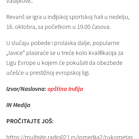
Vasiljković.
Revanš se igra u inđijskoj sportskoj hali u nedelju,
16. oktobra, sa početkom u 19.00 časova.
U slučaju pobede i prolaska dalje, popularne
„lavice“ plasiraće se u treće kolo kvalifikacija za
Ligu Evrope u kojem će pokušati da obezbede
učešće u prestižnoj evropskoj ligi.
Izvor/Naslovna:
opština Inđija
IN Medija
PROČITAJTE JOŠ:
https://multisite.radio021.rs/inmedija2/rukometas