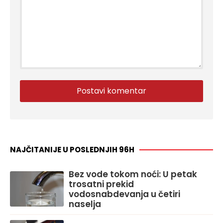
NAJČITANIJE U POSLEDNJIH 96H
Bez vode tokom noći: U petak
trosatni prekid
vodosnabdevanja u četiri
naselja