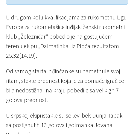
U drugom kolu kvalifikacijama za rukometnu Ligu
Evrope za rukometašice inđijski ženski rukometni
klub „Železničar“ pobedio je na gostujućem
terenu ekipu „Dalmatinka“ iz Ploča rezultatom
25:32(14:19).
Od samog starta inđinčanke su nametnule svoj
ritam, stekle prednost koja je za domaće igračice
bila nedostižna i na kraju pobedile sa velikigh 7
golova prednosti.
U srpskoj ekipi istakle su se levi bek Dunja Tabak
sa postignutih 13 golova i golmanka Jovana