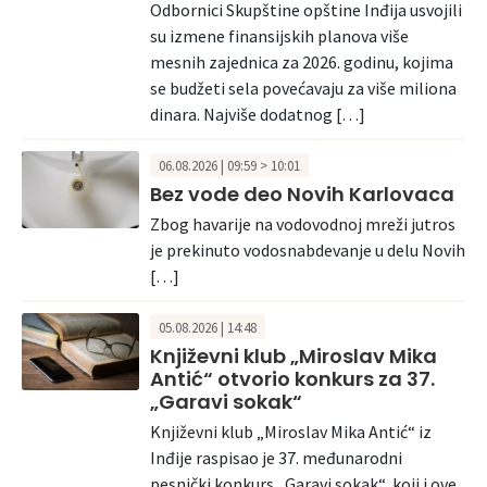
Odbornici Skupštine opštine Inđija usvojili
su izmene finansijskih planova više
mesnih zajednica za 2026. godinu, kojima
se budžeti sela povećavaju za više miliona
dinara. Najviše dodatnog […]
06.08.2026 | 09:59 > 10:01
Bez vode deo Novih Karlovaca
Zbog havarije na vodovodnoj mreži jutros
je prekinuto vodosnabdevanje u delu Novih
[…]
05.08.2026 | 14:48
Književni klub „Miroslav Mika
Antić“ otvorio konkurs za 37.
„Garavi sokak“
Književni klub „Miroslav Mika Antić“ iz
Inđije raspisao je 37. međunarodni
pesnički konkurs „Garavi sokak“, koji i ove