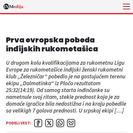
Prva evropska pobeda
inđijskih rukometašica
U drugom kolu kvalifikacijama za rukometnu Ligu
Evrope za rukometašice inđijski ženski rukometni
klub „Železničar“ pobedio je na gostujućem terenu
ekipu „Dalmatinka“ iz Ploča rezultatom
25:32(14:19). Od samog starta inđinčanke su
nametnule svoj ritam, stekle prednost koja je za
domaće igračice bila nedostižna i na kraju pobedile
sa velikigh 7 golova prednosti. U srpskoj ekipi […]
PODELI VEST: