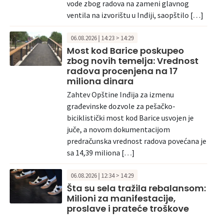
vode zbog radova na zameni glavnog
ventila na izvorištu u Inđiji, saopštilo […]
06.08.2026 | 14:23 > 14:29
Most kod Barice poskupeo
zbog novih temelja: Vrednost
radova procenjena na 17
miliona dinara
Zahtev Opštine Inđija za izmenu
građevinske dozvole za pešačko-
biciklistički most kod Barice usvojen je
juče, a novom dokumentacijom
predračunska vrednost radova povećana je
sa 14,39 miliona […]
06.08.2026 | 12:34 > 14:29
Šta su sela tražila rebalansom:
Milioni za manifestacije,
proslave i prateće troškove