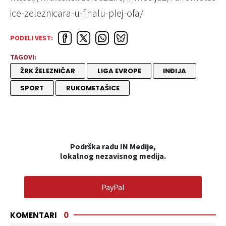
ice-zeleznicara-u-finalu-plej-ofa/
PODELI VEST:
TAGOVI:
ŽRK ŽELEZNIČAR
LIGA EVROPE
INĐIJA
SPORT
RUKOMETAŠICE
Podrška radu IN Medije,
lokalnog nezavisnog medija.
PayPal
KOMENTARI
0