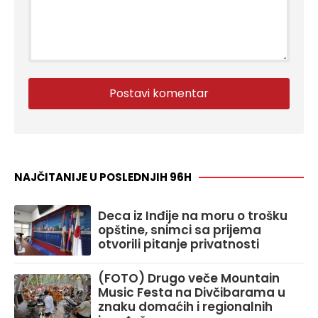
NAJČITANIJE U POSLEDNJIH 96H
Deca iz Inđije na moru o trošku
opštine, snimci sa prijema
otvorili pitanje privatnosti
(FOTO) Drugo veče Mountain
Music Festa na Divčibarama u
znaku domaćih i regionalnih