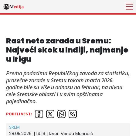
Rast neto zarada u Sremu:
Najveći skok u Inđiji, najmanje
u Irigu
Prema podacima Republičkog zavoda za statistiku,
prosečne zarade u Sremu tokom marta 2026.
godine bile su više u odnosu na februar, na nivou
cele Sremske oblasti i u svim opštinama
pojedinačno.
PODELI VEST:
SREM
28.05.2026. | 14:19
| Izvor:
Verica Marinčić