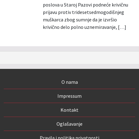
poslova u Staroj Pazovi podneće krivičnu
prijavu protiv tridesetsedmogodišnjeg
muškarca zbog sumnje da je izvršio
krivično delo polno uznemiravanje, […]
O nama
Impressum
Kontakt
Oglašavanje
Pravila i politika privatnosti