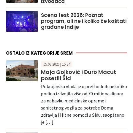
izvođača
Scena fest 2026: Poznat
program, ali ne i koliko će koštati
građane Inđije
OSTALO IZ KATEGORIJE SREM
05.08.2026 | 15:34
Maja Gojković i Đuro Macut
posetili Šid
Pokrajinska vlada je u prethodnih nekoliko
godina izdvojila više od 70 miliona dinara
za nabavku medicinske opreme i
sanitetnog vozila za potrebe Doma
zdravlja i Hitne pomoći u Šidu, saopšteno
je […]