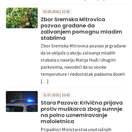
02.08.2026 | 15:30
Zbor Sremska Mitrovica
pozvao građane da
zalivanjem pomognu mladim
stablima
Zbor Sremska Mitrovica pozvao je građane
da se uključe u akciju zalivanja mladih
stabala u naselju Matija Huđi i drugim
parkovima, navodeći da su visoke
temperature i nedostatak padavina doveli
[…]
31.07.2026 | 16:43
Stara Pazova: Krivična prijava
protiv muškarca zbog sumnje
na polno uznemiravanje
maloletnica
Pripadnici Ministarstva unutrašnjih