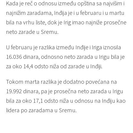
Kada je reč o odnosu između opština sa najvišim i
najnižim zaradama, Inđija je i u februaru i u martu
bila na vrhu liste, dok je Irig imao najniže prosečne
neto zarade u Sremu.
U februaru je razlika između Inđije i Iriga iznosila
16.036 dinara, odnosno neto zarada u Irigu bila je
za oko 14,4 odsto niža od zarade u Inđiji.
Tokom marta razlika je dodatno povećana na
19.992 dinara, pa je prosečna neto zarada u Irigu
bila za oko 17,1 odsto niža u odnosu na Inđiju kao
lidera po zaradama u Sremu.