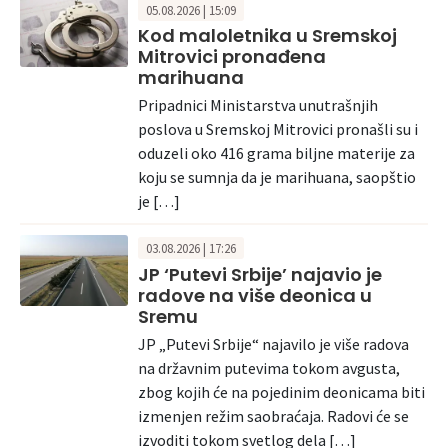
05.08.2026 | 15:09
Kod maloletnika u Sremskoj
Mitrovici pronađena
marihuana
Pripadnici Ministarstva unutrašnjih
poslova u Sremskoj Mitrovici pronašli su i
oduzeli oko 416 grama biljne materije za
koju se sumnja da je marihuana, saopštio
je […]
03.08.2026 | 17:26
JP ‘Putevi Srbije’ najavio je
radove na više deonica u
Sremu
JP „Putevi Srbije“ najavilo je više radova
na državnim putevima tokom avgusta,
zbog kojih će na pojedinim deonicama biti
izmenjen režim saobraćaja. Radovi će se
izvoditi tokom svetlog dela […]