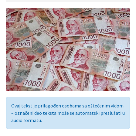
Ovaj tekst je prilagođen osobama sa oštećenim vidom
– označeni deo teksta može se automatski preslušati u
audio formatu.