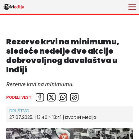
Rezerve krvi na minimumu,
sledeće nedelje dve akcije
dobrovoljnog davalaštva u
Inđiji
Rezerve krvi na minimumu.
PODELI VEST:
DRUŠTVO
27.07.2025. | 13:40 > 13:41
| Izvor:
IN Medija