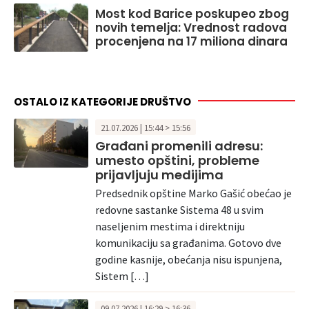
Most kod Barice poskupeo zbog
novih temelja: Vrednost radova
procenjena na 17 miliona dinara
OSTALO IZ KATEGORIJE DRUŠTVO
21.07.2026 | 15:44 > 15:56
Građani promenili adresu:
umesto opštini, probleme
prijavljuju medijima
Predsednik opštine Marko Gašić obećao je
redovne sastanke Sistema 48 u svim
naseljenim mestima i direktniju
komunikaciju sa građanima. Gotovo dve
godine kasnije, obećanja nisu ispunjena,
Sistem […]
09.07.2026 | 16:29 > 16:36