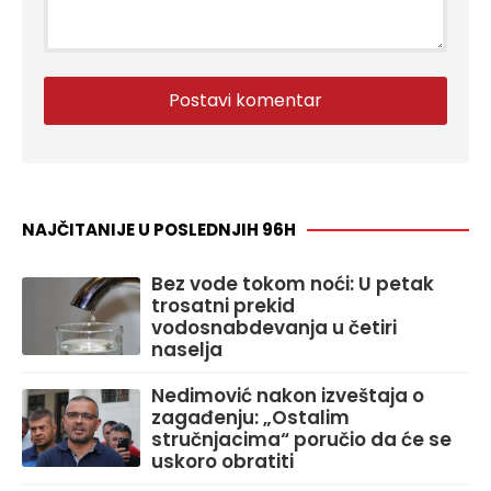
NAJČITANIJE U POSLEDNJIH 96H
Bez vode tokom noći: U petak
trosatni prekid
vodosnabdevanja u četiri
naselja
Nedimović nakon izveštaja o
zagađenju: „Ostalim
stručnjacima“ poručio da će se
uskoro obratiti