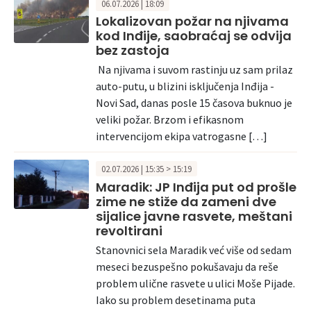
06.07.2026 | 18:09
Lokalizovan požar na njivama
kod Inđije, saobraćaj se odvija
bez zastoja
Na njivama i suvom rastinju uz sam prilaz
auto-putu, u blizini isključenja Inđija -
Novi Sad, danas posle 15 časova buknuo je
veliki požar. Brzom i efikasnom
intervencijom ekipa vatrogasne […]
02.07.2026 | 15:35 > 15:19
Maradik: JP Inđija put od prošle
zime ne stiže da zameni dve
sijalice javne rasvete, meštani
revoltirani
Stanovnici sela Maradik već više od sedam
meseci bezuspešno pokušavaju da reše
problem ulične rasvete u ulici Moše Pijade.
Iako su problem desetinama puta