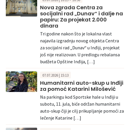
Nova zgrada Centra za
socijalni rad „Dunav“ i dalje na
papiru: Za projekat 2.000
dinara
Tri godine nakon što je lokalna vlast
najavila izgradnju novog objekta Centra
za socijalni rad „Dunav“ u Inđiji, projekat
još nije realizovan. U predlogu rebalansa
budžeta Opštine Inđija, […]
07.07.2026 | 15:13
Humanitarni auto-skup u Inđiji
za pomoć Katarini Milošević
Na parkingu kod Sportske hale u Inđiji u
subotu, 11. jula, biće održan humanitarni
auto-skup čiji je cilj prikupljanje pomoći za
lečenje Katarine […]