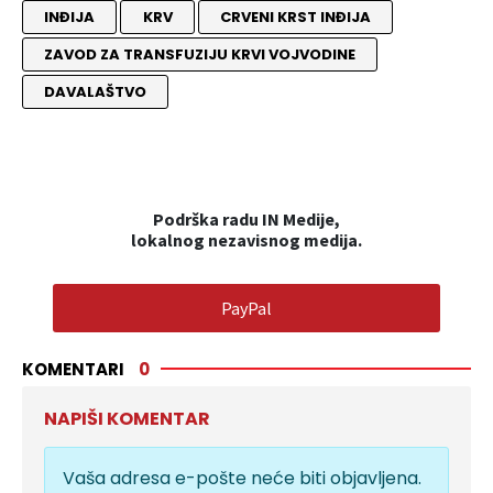
INĐIJA
KRV
CRVENI KRST INĐIJA
ZAVOD ZA TRANSFUZIJU KRVI VOJVODINE
DAVALAŠTVO
Podrška radu IN Medije,
lokalnog nezavisnog medija.
PayPal
KOMENTARI
0
NAPIŠI KOMENTAR
Vaša adresa e-pošte neće biti objavljena.