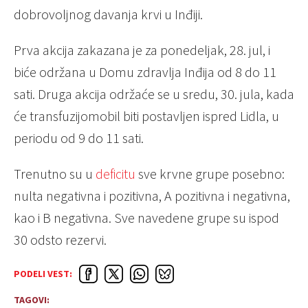
dobrovoljnog davanja krvi u Inđiji.
Prva akcija zakazana je za ponedeljak, 28. jul, i
biće održana u Domu zdravlja Inđija od 8 do 11
sati. Druga akcija održaće se u sredu, 30. jula, kada
će transfuzijomobil biti postavljen ispred Lidla, u
periodu od 9 do 11 sati.
Trenutno su u
deficitu
sve krvne grupe posebno:
nulta negativna i pozitivna, A pozitivna i negativna,
kao i B negativna. Sve navedene grupe su ispod
30 odsto rezervi.
PODELI VEST:
TAGOVI: