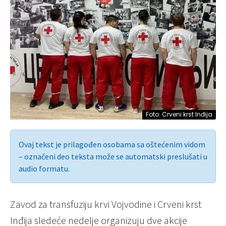
Foto: Crveni krst Inđija
Ovaj tekst je prilagođen osobama sa oštećenim vidom
– označeni deo teksta može se automatski preslušati u
audio formatu.
Zavod za transfuziju krvi Vojvodine i Crveni krst
Inđija sledeće nedelje organizuju dve akcije