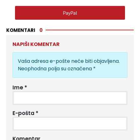
PayPal
KOMENTARI
0
NAPIŠI KOMENTAR
Vaša adresa e-pošte neće biti objavljena.
Neophodna polja su označena
*
Ime
*
E-pošta
*
Komentar