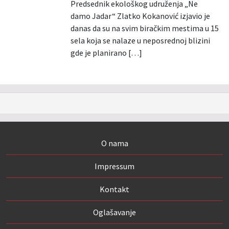
Predsednik ekološkog udruženja „Ne
damo Jadar“ Zlatko Kokanović izjavio je
danas da su na svim biračkim mestima u 15
sela koja se nalaze u neposrednoj blizini
gde je planirano […]
O nama
Impressum
Kontakt
Oglašavanje