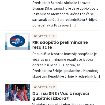
Predsednik Stranke slobode i pravde
Dragan Đilas saopštio je da je dobio poziv
iz kabineta Aleksandra Vučića i da će se
sastanak održati u predsedništvu Srbije u
ponedeljak u 16 časova. […]
04.04.2022 | 21:35
RIK saopštio preliminarne
rezultate
Republička izborna komisija saopštila je
večeras preliminarne rezultate izbora
održanih u nedelju 3. aprila, za
Predsednika Srbije i poslanike u Narodnoj
skupštini Republike Srbije. Predsednik […]
04.04.2022 | 15:56
Da li su SNS i Vučić najveći
gubitnici izbora?
Vladajuća stranka i njen lider najveći su