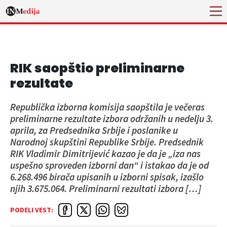
RIK saopštio preliminarne
rezultate
Republička izborna komisija saopštila je večeras
preliminarne rezultate izbora održanih u nedelju 3.
aprila, za Predsednika Srbije i poslanike u
Narodnoj skupštini Republike Srbije. Predsednik
RIK Vladimir Dimitrijević kazao je da je „iza nas
uspešno sproveden izborni dan“ i istakao da je od
6.268.496 birača upisanih u izborni spisak, izašlo
njih 3.675.064. Preliminarni rezultati izbora […]
PODELI VEST: