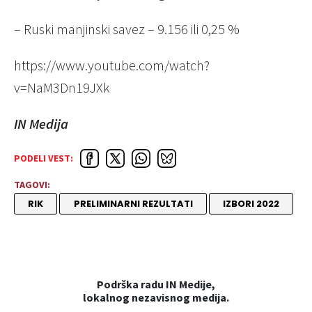
– Ruski manjinski savez – 9.156 ili 0,25 %
https://www.youtube.com/watch?
v=NaM3Dn19JXk
IN Medija
PODELI VEST:
TAGOVI:
RIK
PRELIMINARNI REZULTATI
IZBORI 2022
Podrška radu IN Medije,
lokalnog nezavisnog medija.