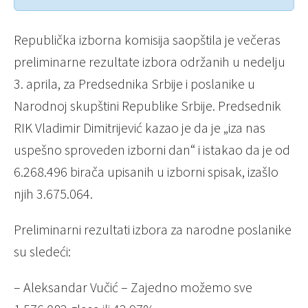
Republička izborna komisija saopštila je večeras
preliminarne rezultate izbora održanih u nedelju
3. aprila, za Predsednika Srbije i poslanike u
Narodnoj skupštini Republike Srbije. Predsednik
RIK Vladimir Dimitrijević kazao je da je „iza nas
uspešno sproveden izborni dan“ i istakao da je od
6.268.496 birača upisanih u izborni spisak, izašlo
njih 3.675.064.
Preliminarni rezultati izbora za narodne poslanike
su sledeći:
– Aleksandar Vučić – Zajedno možemo sve