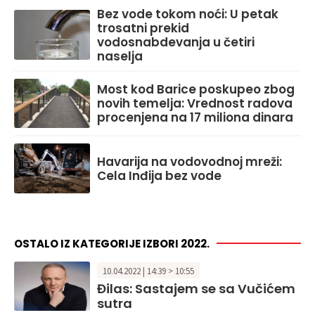
Bez vode tokom noći: U petak
trosatni prekid
vodosnabdevanja u četiri
naselja
Most kod Barice poskupeo zbog
novih temelja: Vrednost radova
procenjena na 17 miliona dinara
Havarija na vodovodnoj mreži:
Cela Inđija bez vode
OSTALO IZ KATEGORIJE IZBORI 2022.
10.04.2022 | 14:39 > 10:55
Đilas: Sastajem se sa Vučićem
sutra