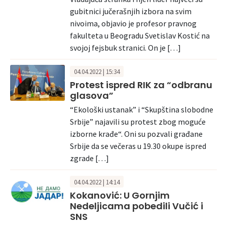
gubitnici jučerašnjih izbora na svim
nivoima, objavio je profesor pravnog
fakulteta u Beogradu Svetislav Kostić na
svojoj fejsbuk stranici. On je […]
04.04.2022 | 15:34
Protest ispred RIK za “odbranu
glasova”
“Ekološki ustanak” i “Skupština slobodne
Srbije” najavili su protest zbog moguće
izborne krađe“. Oni su pozvali građane
Srbije da se večeras u 19.30 okupe ispred
zgrade […]
04.04.2022 | 14:14
Kokanović: U Gornjim
Nedeljicama pobedili Vučić i
SNS