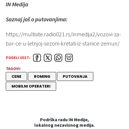
IN Medija
Saznaj još o putovanjima:
https://multisite.radio021.rs/inmedija2/vozovi-za-
bar-ce-u-letnjoj-sezoni-kretati-iz-stanice-zemun/
PODELI VEST:
TAGOVI:
CENE
ROMING
PUTOVANJA
MOBILNI OPERATERI
Podrška radu IN Medije,
lokalnog nezavisnog medija.