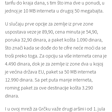
tarifu do kraja dana, s tim što ima dve u ponudi, u
jednoj je 10 MB interneta u drugoj 50 megabajta.
U slučaju prve opcije za zemlje iz prve zone
uspostava veze je 89,90, cena minuta je 54,90,
poruka 32,90 dinara, a paket košta 1.090 dinara,
što znači kada se dođe do te cifre neće moći da se
troši preko toga. Za opciju sa više interneta cena je
4.490 dinara, dok je za zemlje iz zone dva u kojoj
je većina država EU, paket sa 50 MB interneta
12.990 dinara. Sa pet puta manje interneta,
roming paket za ove destinacije košta 3.290
dinara.
I u ovoj mreži
za Grčku važe drugi aršini i od 1. jula