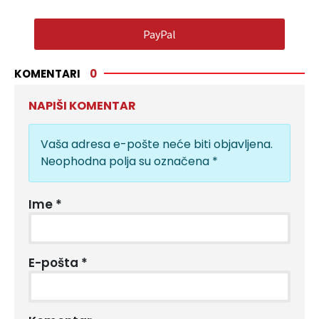
PayPal
KOMENTARI
0
NAPIŠI KOMENTAR
Vaša adresa e-pošte neće biti objavljena.
Neophodna polja su označena
*
Ime
*
E-pošta
*