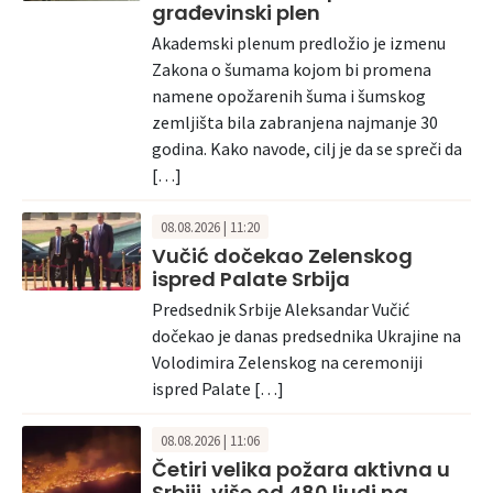
građevinski plen
Akademski plenum predložio je izmenu
Zakona o šumama kojom bi promena
namene opožarenih šuma i šumskog
zemljišta bila zabranjena najmanje 30
godina. Kako navode, cilj je da se spreči da
[…]
08.08.2026 | 11:20
Vučić dočekao Zelenskog
ispred Palate Srbija
Predsednik Srbije Aleksandar Vučić
dočekao je danas predsednika Ukrajine na
Volodimira Zelenskog na ceremoniji
ispred Palate […]
08.08.2026 | 11:06
Četiri velika požara aktivna u
Srbiji, više od 480 ljudi na