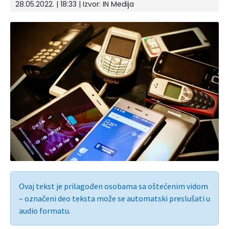
28.05.2022. | 18:33 | Izvor:
IN Medija
Ovaj tekst je prilagođen osobama sa oštećenim vidom
– označeni deo teksta može se automatski preslušati u
audio formatu.