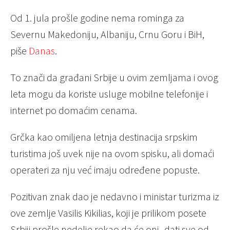
Od 1. jula prošle godine nema rominga za
Severnu Makedoniju, Albaniju, Crnu Goru i BiH,
piše
Danas
.
To znači da građani Srbije u ovim zemljama i ovog
leta mogu da koriste usluge mobilne telefonije i
internet po domaćim cenama.
Grčka kao omiljena letnja destinacija srpskim
turistima još uvek nije na ovom spisku, ali domaći
operateri za nju već imaju određene popuste.
Pozitivan znak dao je nedavno i ministar turizma iz
ove zemlje Vasilis Kikilias, koji je prilikom posete
Srbiji prošle nedelje rekao da će oni „dati sve od