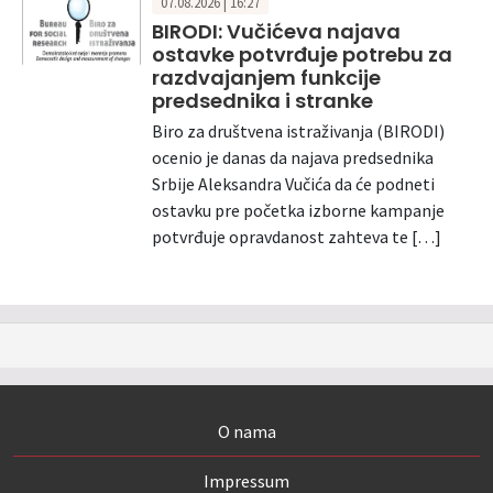
07.08.2026 | 16:27
BIRODI: Vučićeva najava
ostavke potvrđuje potrebu za
razdvajanjem funkcije
predsednika i stranke
Biro za društvena istraživanja (BIRODI)
ocenio je danas da najava predsednika
Srbije Aleksandra Vučića da će podneti
ostavku pre početka izborne kampanje
potvrđuje opravdanost zahteva te […]
O nama
Impressum