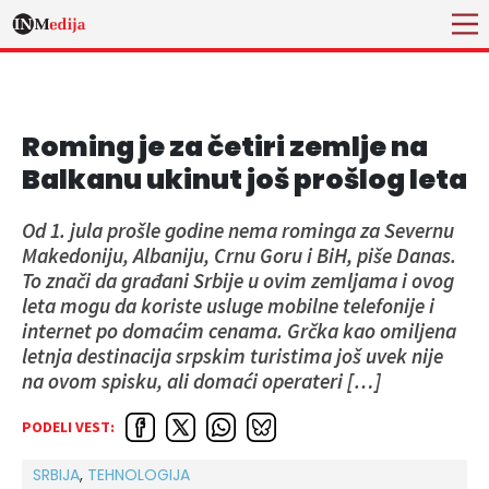
Roming je za četiri zemlje na
Balkanu ukinut još prošlog leta
Od 1. jula prošle godine nema rominga za Severnu
Makedoniju, Albaniju, Crnu Goru i BiH, piše Danas.
To znači da građani Srbije u ovim zemljama i ovog
leta mogu da koriste usluge mobilne telefonije i
internet po domaćim cenama. Grčka kao omiljena
letnja destinacija srpskim turistima još uvek nije
na ovom spisku, ali domaći operateri […]
PODELI VEST:
SRBIJA
,
TEHNOLOGIJA