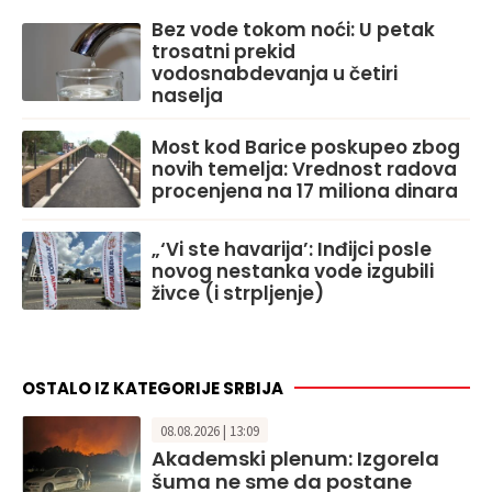
Bez vode tokom noći: U petak
trosatni prekid
vodosnabdevanja u četiri
naselja
Most kod Barice poskupeo zbog
novih temelja: Vrednost radova
procenjena na 17 miliona dinara
„‘Vi ste havarija’: Inđijci posle
novog nestanka vode izgubili
živce (i strpljenje)
OSTALO IZ KATEGORIJE SRBIJA
08.08.2026 | 13:09
Akademski plenum: Izgorela
šuma ne sme da postane