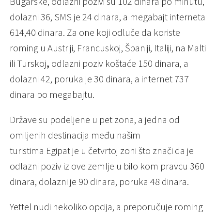
Bugarske, odlazni pozivi su 102 dinara po minutu,
dolazni 36, SMS je 24 dinara, a megabajt interneta
614,40 dinara. Za one koji odluče da koriste
roming u
Austriji, Francuskoj, Španiji, Italiji, na Malti
ili Turskoj
,
odlazni poziv koštaće 150 dinara, a
dolazni 42, poruka je 30 dinara, a internet 737
dinara po megabajtu.
Države su podeljene u pet zona, a jedna od
omiljenih destinacija među našim
turistima Egipat je u četvrtoj zoni što znači da je
odlazni poziv iz ove zemlje u bilo kom pravcu 360
dinara, dolazni je 90 dinara, poruka 48 dinara.
Yettel nudi nekoliko opcija, a preporučuje roming