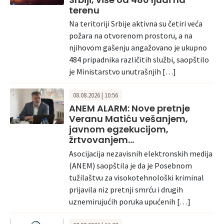
terenu
Na teritoriji Srbije aktivna su četiri veća
požara na otvorenom prostoru, a na
njihovom gašenju angažovano je ukupno
484 pripadnika različitih službi, saopštilo
je Ministarstvo unutrašnjih […]
08.08.2026 | 10:56
ANEM ALARM: Nove pretnje
Veranu Matiću vešanjem,
javnom egzekucijom,
žrtvovanjem…
Asocijacija nezavisnih elektronskih medija
(ANEM) saopštila je da je Posebnom
tužilaštvu za visokotehnološki kriminal
prijavila niz pretnji smrću i drugih
uznemirujućih poruka upućenih […]