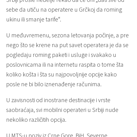
sebe da utiču na operatere u Grčkoj da roming
ukinu ili smanje tarife“.
U međuvremenu, sezona letovanja počinje, a pre
nego što se krene na put savet operatera je da se
pogledaju roming paketi i usluge i svakako u
poslovnicama ili na internetu raspita o tome šta
koliko košta i šta su najpovoljnije opcije kako
posle ne bi bilo iznenađenje računima.
U zavisnosti od inostrane destinacije i vrste
saobraćaja, svi mobilni operateri u Srbiji nude
nekoliko različitih opcija.
U MTS-u poziv iz
Crne Gore, BiH, Severne