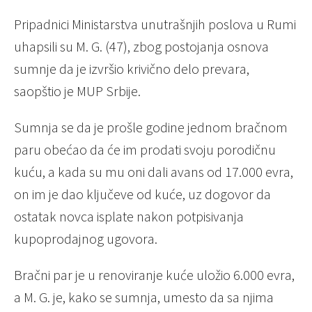
Pripadnici Ministarstva unutrašnjih poslova u Rumi
uhapsili su M. G. (47), zbog postojanja osnova
sumnje da je izvršio krivično delo prevara,
saopštio je MUP Srbije.
Sumnja se da je prošle godine jednom bračnom
paru obećao da će im prodati svoju porodičnu
kuću, a kada su mu oni dali avans od 17.000 evra,
on im je dao ključeve od kuće, uz dogovor da
ostatak novca isplate nakon potpisivanja
kupoprodajnog ugovora.
Bračni par je u renoviranje kuće uložio 6.000 evra,
a M. G. je, kako se sumnja, umesto da sa njima