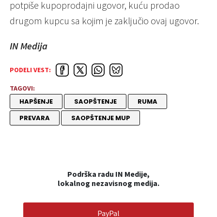
potpiše kupoprodajni ugovor, kuću prodao
drugom kupcu sa kojim je zaključio ovaj ugovor.
IN Medija
PODELI VEST:
TAGOVI:
HAPŠENJE
SAOPŠTENJE
RUMA
PREVARA
SAOPŠTENJE MUP
Podrška radu IN Medije,
lokalnog nezavisnog medija.
PayPal