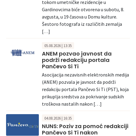
tokom umetničke rezidencije u
Gardinovcima biće otvorena u subotu, 8.
avgusta, u 19 časova u Domu kulture.
Šestoro fotografa iz različitih zemalja
[…]
05.08.2026 | 13:35
ANEM pozvao javnost da
podrži redakciju portala
Pančevo Si Ti
Asocijacija nezavisnih elektronskih medija
(ANEM) pozvala je javnost da podrži
redakciju portala Pančevo Si Ti (PST), koja
prikuplja sredstva za pokrivanje sudskih
troškova nastalih nakon […]
04.08.2026 | 16:35
NUNS: Poziv za pomoć redakciji
Pančevo Si Ti nakon