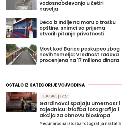
vodosnabdevanja u četiri
naselja
Deca iz Inđije na moru o trošku
opštine, snimci sa prijema
otvorili pitanje privatnosti
Most kod Barice poskupeo zbog
novih temelja: Vrednost radova
procenjena na 17 miliona dinara
OSTALO IZ KATEGORIJE VOJVODINA
06.08.2026 | 12:22
Gardinovci spajaju umetnost i
zajednicu: izložba fotografija i
akcija za obnovu bioskopa
Međunarodna izložba fotografija nastalih