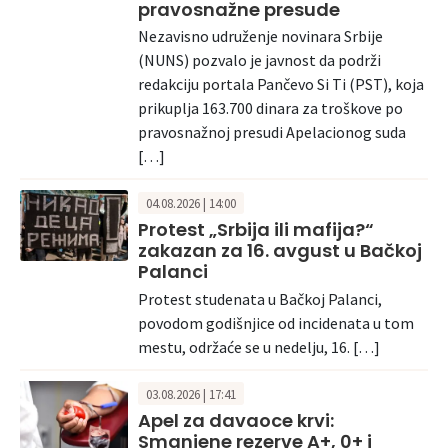
pravosnažne presude
Nezavisno udruženje novinara Srbije
(NUNS) pozvalo je javnost da podrži
redakciju portala Pančevo Si Ti (PST), koja
prikuplja 163.700 dinara za troškove po
pravosnažnoj presudi Apelacionog suda
[…]
04.08.2026 | 14:00
Protest „Srbija ili mafija?“
zakazan za 16. avgust u Bačkoj
Palanci
Protest studenata u Bačkoj Palanci,
povodom godišnjice od incidenata u tom
mestu, održaće se u nedelju, 16. […]
03.08.2026 | 17:41
Apel za davaoce krvi:
Smanjene rezerve A+, 0+ i