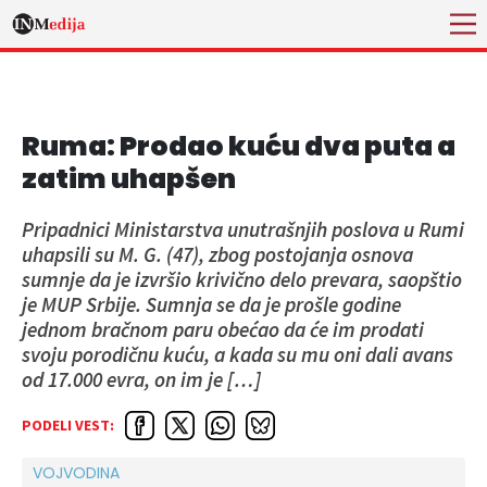
Ruma: Prodao kuću dva puta a
zatim uhapšen
Pripadnici Ministarstva unutrašnjih poslova u Rumi
uhapsili su M. G. (47), zbog postojanja osnova
sumnje da je izvršio krivično delo prevara, saopštio
je MUP Srbije. Sumnja se da je prošle godine
jednom bračnom paru obećao da će im prodati
svoju porodičnu kuću, a kada su mu oni dali avans
od 17.000 evra, on im je […]
PODELI VEST:
VOJVODINA