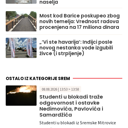
naselja
Most kod Barice poskupeo zbog
novih temelja: Vrednost radova
procenjena na 17 miliona dinara
„‘Vi ste havarija’: Inđijci posle
novog nestanka vode izgubili
živce (i strpljenje)
OSTALO IZ KATEGORIJE SREM
08.08.2026 | 13:53 > 13:58
Studenti u blokadi traže
odgovornost i ostavke
Nedimovića, Pavlovića i
Samardžića
Studenti u blokadi iz Sremske Mitrovice