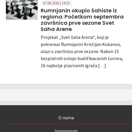
07.08.2026 | 14:15
Rumnjanin okupio šahiste iz
regiona: Početkom septembra
završnica prve sezone Svet
šaha Arene
Projekat „Svet šaha Arena“, koji je
pokrenuo Rumnjanin Kristijan Kokanov,
ulazi u završnicu prve sezone. Nakon 15
besplatnih onlajn kvalifikacionih turnira,
16 najbolje plasiranih igrača […]
O nama
Impressum