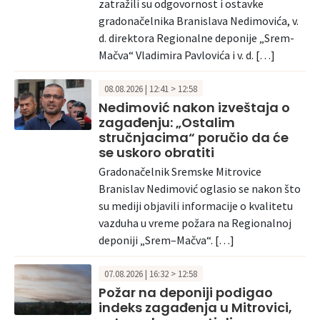
zatražili su odgovornost i ostavke
gradonačelnika Branislava Nedimovića, v.
d. direktora Regionalne deponije „Srem-
Mačva“ Vladimira Pavlovića i v. d. […]
08.08.2026 | 12:41 > 12:58
Nedimović nakon izveštaja o
zagađenju: „Ostalim
stručnjacima“ poručio da će
se uskoro obratiti
Gradonačelnik Sremske Mitrovice
Branislav Nedimović oglasio se nakon što
su mediji objavili informacije o kvalitetu
vazduha u vreme požara na Regionalnoj
deponiji „Srem–Mačva“. […]
07.08.2026 | 16:32 > 12:58
Požar na deponiji podigao
indeks zagađenja u Mitrovici,