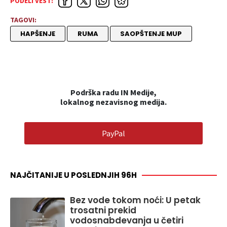
PODELI VEST:
TAGOVI:
HAPŠENJE
RUMA
SAOPŠTENJE MUP
Podrška radu IN Medije,
lokalnog nezavisnog medija.
PayPal
NAJČITANIJE U POSLEDNJIH 96H
Bez vode tokom noći: U petak
trosatni prekid
vodosnabdevanja u četiri