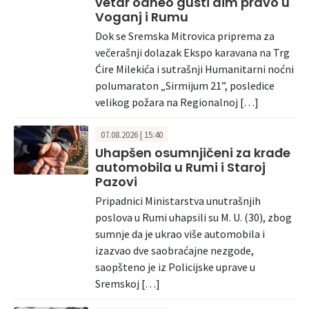
vetar odneo gusti dim pravo u
Voganj i Rumu
Dok se Sremska Mitrovica priprema za
večerašnji dolazak Ekspo karavana na Trg
Ćire Milekića i sutrašnji Humanitarni noćni
polumaraton „Sirmijum 21”, posledice
velikog požara na Regionalnoj […]
07.08.2026 | 15:40
Uhapšen osumnjičeni za krađe
automobila u Rumi i Staroj
Pazovi
Pripadnici Ministarstva unutrašnjih
poslova u Rumi uhapsili su M. U. (30), zbog
sumnje da je ukrao više automobila i
izazvao dve saobraćajne nezgode,
saopšteno je iz Policijske uprave u
Sremskoj […]