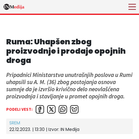
Ruma: Uhapšen zbog
proizvodnje i prodaje opojnih
droga
Pripadnici Ministarstva unutrašnjih poslova u Rumi
uhapsili su A. M. (36) zbog postojanja osnova
sumnje da je izvršio krivično delo neovlašćena
proizvodnja i stavljanje u promet opojnih droga.
PODELI VEST:
SREM
22.12.2023. | 13:30
| Izvor:
IN Medija