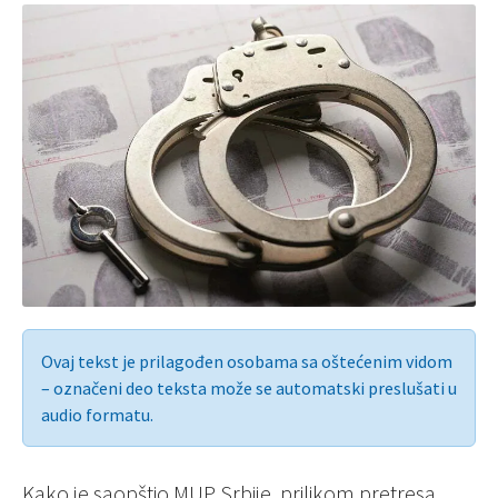
Ovaj tekst je prilagođen osobama sa oštećenim vidom
– označeni deo teksta može se automatski preslušati u
audio formatu.
Kako je saopštio MUP Srbije, prilikom pretresa