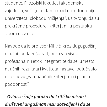
studente, Filozofski fakultet i akademsku
zajednicu, već i „direktan napad na autonomiju
univerziteta i slobodu mišljenja“, uz tvrdnju da su
prekršene procedure i kriterijumi u postupku
izbora u zvanje.
Navode da je profesor Mihиć, kroz dugogodišnji
naučni i pedagoški rad, pokazao visok
profesionalni i etički integritet, te da se, umesto
naučnih rezultata i kvaliteta nastave, odlučivalo
na osnovu „van-naučnih kriterijuma i pitanja
podobnosti“.
–
Ovim se šalje poruka da kritička misao i
društveni angažman nisu dozvoljeni i da se