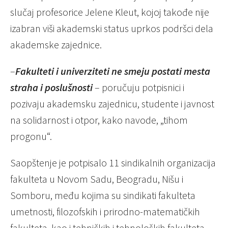
slučaj profesorice Jelene Kleut, kojoj takođe nije
izabran viši akademski status uprkos podršci dela
akademske zajednice.
–
Fakulteti i univerziteti ne smeju postati mesta
straha i poslušnosti
– poručuju potpisnici i
pozivaju akademsku zajednicu, studente i javnost
na solidarnost i otpor, kako navode, „tihom
progonu“.
Saopštenje je potpisalo 11 sindikalnih organizacija
fakulteta u Novom Sadu, Beogradu, Nišu i
Somboru, među kojima su sindikati fakulteta
umetnosti, filozofskih i prirodno-matematičkih
fakulteta, kao i tehničkih i tehnoloških fakulteta.