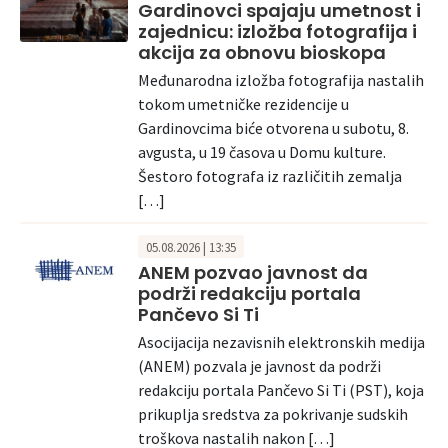
Gardinovci spajaju umetnost i
zajednicu: izložba fotografija i
akcija za obnovu bioskopa
Međunarodna izložba fotografija nastalih
tokom umetničke rezidencije u
Gardinovcima biće otvorena u subotu, 8.
avgusta, u 19 časova u Domu kulture.
Šestoro fotografa iz različitih zemalja
[…]
05.08.2026 | 13:35
ANEM pozvao javnost da
podrži redakciju portala
Pančevo Si Ti
Asocijacija nezavisnih elektronskih medija
(ANEM) pozvala je javnost da podrži
redakciju portala Pančevo Si Ti (PST), koja
prikuplja sredstva za pokrivanje sudskih
troškova nastalih nakon […]