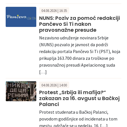
04.08.2026 | 16:35
NUNS: Poziv za pomoć redakciji
Pančevo Si Ti nakon
pravosnažne presude
Nezavisno udruženje novinara Srbije
(NUNS) pozvalo je javnost da podrži
redakciju portala Pančevo Si Ti (PST), koja
prikuplja 163.700 dinara za troškove po
pravosnažnoj presudi Apelacionog suda
[…]
04.08.2026 | 14:00
Protest „Srbija ili mafija?“
zakazan za 16. avgust u Bačkoj
Palanci
Protest studenata u Bačkoj Palanci,
povodom godišnjice od incidenata u tom
mestu, održaće se u nedelju, 16. […]