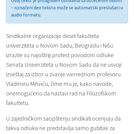
Ovaj tekst je prilagođen osobama sa oštećenim vidom
– označeni deo teksta može se automatski preslušati u
audio formatu.
Sindikalne organizacije deset fakulteta
univerziteta u Novom Sadu, Beogradu i Nišu
izrazile su najoštriji protest povodom odluke
Senata Univerziteta u Novom Sadu da ne usvoji
izveštaj za izbor u zvanje vanrednom profesoru
Vladimiru Mihиću, čime mu je, kako navode,
onemogućeno da nastavi rad na Filozofskom
fakultetu.
U zajedničkom saopštenju sindikati ocenjuju da
takva odluka ne predstavlja samo gubitak za