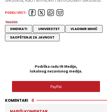
PODELI VEST:
TAGOVI:
SINDIKATI
UNIVERZITET
VLADIMIR MIHIĆ
SAOPŠTENJE ZA JAVNOST
Podrška radu IN Medije,
lokalnog nezavisnog medija.
PayPal
KOMENTARI
0
NAPIŠI KOMENTAR