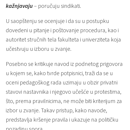
kažnjavaju
– poručuju sindikati.
U saopštenju se ocenjuje i da su u postupku
dovedeni u pitanje i poštovanje procedura, kao i
autoritet stručnih tela fakulteta i univerziteta koja
učestvuju u izboru u zvanje.
Posebno se kritikuje navod iz podnetog prigovora
u kojem se, kako tvrde potpisnici, traži da se u
oceni pedagoškog rada uzimaju u obzir privatni
stavovi nastavnika i njegovo učešće u protestima,
što, prema pravilnicima, ne može biti kriterijum za
izbor u zvanje. Takav pristup, kako navode,
predstavlja kršenje pravila i ukazuje na političku
pozadinu spora.