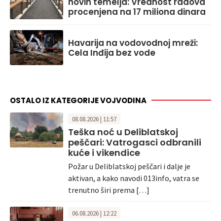
novih temelja: Vrednost radova
procenjena na 17 miliona dinara
Havarija na vodovodnoj mreži:
Cela Inđija bez vode
OSTALO IZ KATEGORIJE VOJVODINA
08.08.2026 | 11:57
Teška noć u Deliblatskoj
peščari: Vatrogasci odbranili
kuće i vikendice
Požar u Deliblatskoj peščari i dalje je
aktivan, a kako navodi 013info, vatra se
trenutno širi prema […]
06.08.2026 | 12:22