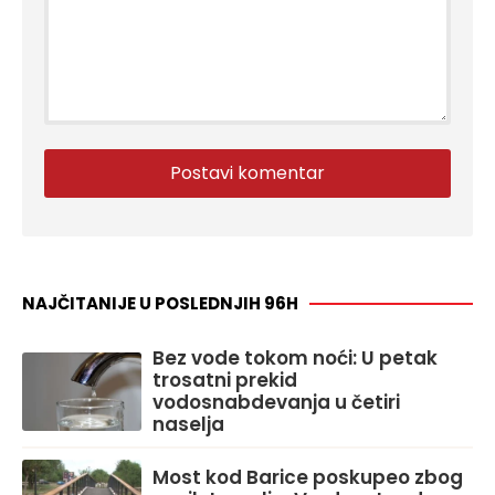
NAJČITANIJE U POSLEDNJIH 96H
Bez vode tokom noći: U petak
trosatni prekid
vodosnabdevanja u četiri
naselja
Most kod Barice poskupeo zbog