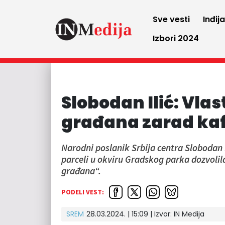
Sve vesti
Inđij
Izbori 2024
Slobodan Ilić: Vla
građana zarad kafi
Narodni poslanik Srbija centra Slobodan Il
parceli u okviru Gradskog parka dozvolila
građana“.
PODELI VEST:
SREM
28.03.2024. | 15:09 | Izvor:
IN Medija