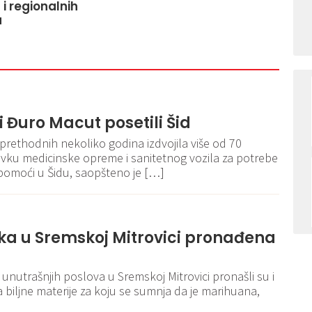
i regionalnih
a
i Đuro Macut posetili Šid
 prethodnih nekoliko godina izdvojila više od 70
avku medicinske opreme i sanitetnog vozila za potrebe
 pomoći u Šidu, saopšteno je […]
ka u Sremskoj Mitrovici pronađena
 unutrašnjih poslova u Sremskoj Mitrovici pronašli su i
biljne materije za koju se sumnja da je marihuana,