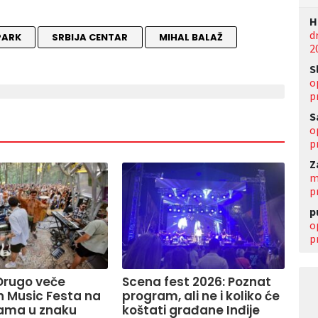
Н
d
PARK
SRBIJA CENTAR
MIHAL BALAŽ
2
S
o
p
S
o
p
Z
m
p
p
o
p
Drugo veče
Scena fest 2026: Poznat
 Music Festa na
program, ali ne i koliko će
rama u znaku
koštati građane Inđije