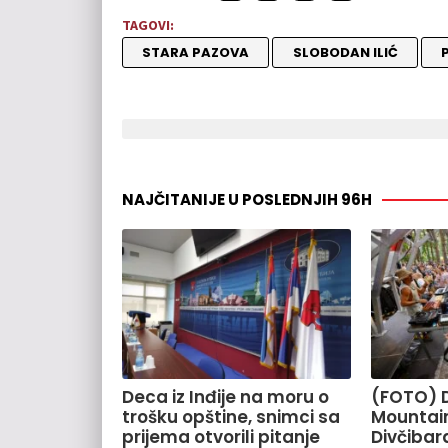
TAGOVI:
STARA PAZOVA
SLOBODAN ILIĆ
NAJČITANIJE U POSLEDNJIH 96H
Deca iz Inđije na moru o
(FOTO) 
trošku opštine, snimci sa
Mountain
prijema otvorili pitanje
Divčiba