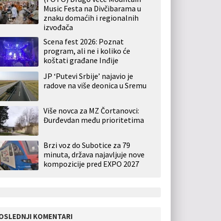
Music Festa na Divčibarama u
znaku domaćih i regionalnih
izvođača
Scena fest 2026: Poznat
program, ali ne i koliko će
koštati građane Inđije
JP ‘Putevi Srbije’ najavio je
radove na više deonica u Sremu
Više novca za MZ Čortanovci:
Đurđevdan među prioritetima
Brzi voz do Subotice za 79
minuta, država najavljuje nove
kompozicije pred EXPO 2027
OSLEDNJI KOMENTARI