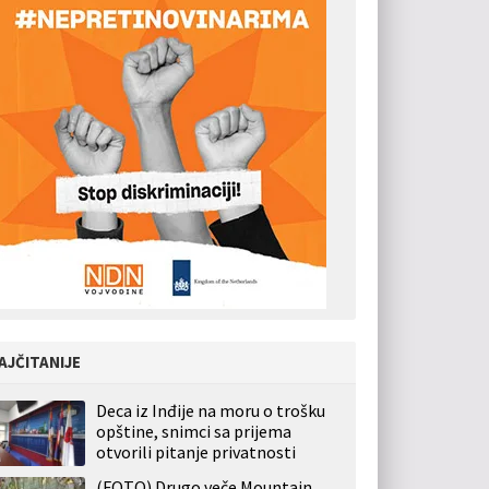
AJČITANIJE
Deca iz Inđije na moru o trošku
opštine, snimci sa prijema
otvorili pitanje privatnosti
(FOTO) Drugo veče Mountain