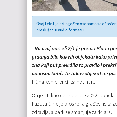
Ovaj tekst je prilagođen osobama sa ošteće
preslušati u audio formatu.
–
Na ovoj parceli 2/1 je prema Planu ge
gradnja bilo kakvih objekata kako privr
zna koji put prekršila to pravilo i prekr
odnosno kafić. Za takav objekat ne post
Ilić na konferenciji za novinare.
On je istakao da je vlast je 2022. donel
Pazova čime je proširena građevinska z
zdravlja, a park se smanjuje za 44 ara.