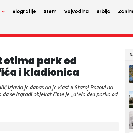
a
Biografije
Srem
Vojvodina
Srbija
Zaniml
N
st otima park od
ća i kladionica
ić izjavio je danas da je vlast u Staroj Pazovi na
 da se izgradi objekat čime je „otela deo parka od