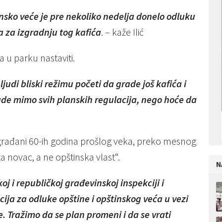
nsko veće je pre nekoliko nedelja donelo odluku
 za izgradnju tog kafića
. – kaže Ilić
 u parku nastaviti.
udi bliski režimu početi da grade još kafića i
rade mimo svih planskih regulacija, nego hoće da
li građani 60-ih godina prošlog veka, preko mesnog
 novac, a ne opštinska vlast“.
N
j i republičkoj građevinskoj inspekciji i
ja za odluke opštine i opštinskog veća u vezi
e. Tražimo da se plan promeni i da se vrati