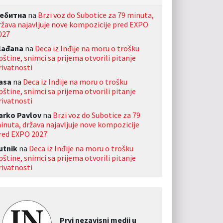
ебитна
na
Brzi voz do Subotice za 79 minuta,
ržava najavljuje nove kompozicije pred EXPO
027
lađana
na
Deca iz Inđije na moru o trošku
pštine, snimci sa prijema otvorili pitanje
rivatnosti
asa
na
Deca iz Inđije na moru o trošku
pštine, snimci sa prijema otvorili pitanje
rivatnosti
arko Pavlov
na
Brzi voz do Subotice za 79
inuta, država najavljuje nove kompozicije
red EXPO 2027
utnik
na
Deca iz Inđije na moru o trošku
pštine, snimci sa prijema otvorili pitanje
rivatnosti
Prvi nezavisni medij u