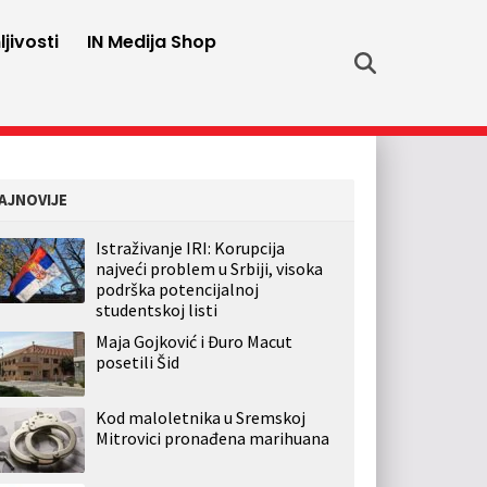
jivosti
IN Medija Shop
AJNOVIJE
Istraživanje IRI: Korupcija
najveći problem u Srbiji, visoka
podrška potencijalnoj
studentskoj listi
Maja Gojković i Đuro Macut
posetili Šid
Kod maloletnika u Sremskoj
Mitrovici pronađena marihuana