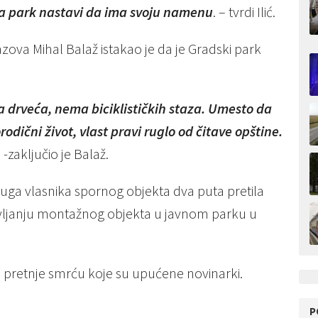
da park nastavi da ima svoju namenu
. – tvrdi Ilić.
zova Mihal Balaž istakao je da je Gradski park
 drveća, nema biciklističkih staza. Umesto da
dični život, vlast pravi ruglo od čitave opštine.
. -zaključio je Balaž.
ruga vlasnika spornog objekta dva puta pretila
vljanju montažnog objekta u javnom parku u
e pretnje smrću koje su upućene novinarki.
P