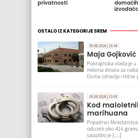
privatnosti
domaćih 
izvođač
OSTALO IZ KATEGORIJE SREM
05.08.2026 | 15:34
Maja Gojković 
Pokrajinska vlada je u
miliona dinara za nab
Doma zdravlja i Hitne
05.08.2026 | 15:09
Kod maloletni
marihuana
Pripadnici Ministarstva
oduzeli oko 416 grama 
saopštio je […]