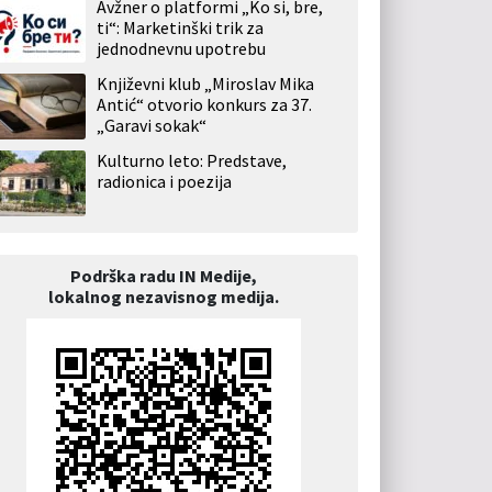
Avžner o platformi „Ko si, bre,
ti“: Marketinški trik za
jednodnevnu upotrebu
Književni klub „Miroslav Mika
Antić“ otvorio konkurs za 37.
„Garavi sokak“
Kulturno leto: Predstave,
radionica i poezija
Podrška radu IN Medije,
lokalnog nezavisnog medija.