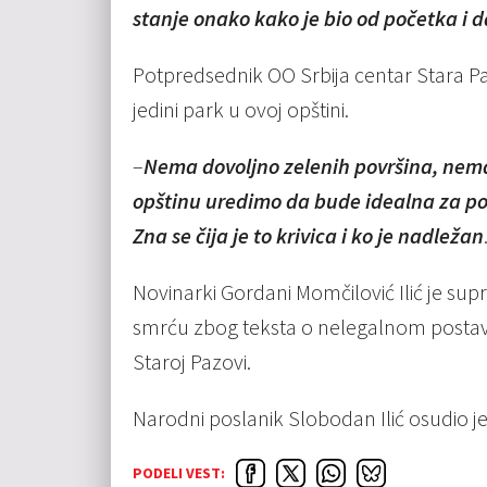
stanje onako kako je bio od početka i 
Potpredsednik OO Srbija centar Stara Pa
jedini park u ovoj opštini.
–
Nema dovoljno zelenih površina, nema
opštinu uredimo da bude idealna za poro
Zna se čija je to krivica i ko je nadležan
Novinarki Gordani Momčilović Ilić je sup
smrću zbog teksta o nelegalnom posta
Staroj Pazovi.
Narodni poslanik Slobodan Ilić osudio j
PODELI VEST: