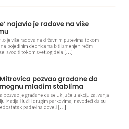
je’ najavio je radove na više
emu
avilo je više radova na državnim putevima tokom
 na pojedinim deonicama biti izmenjen režim
se izvoditi tokom svetlog dela […]
Mitrovica pozvao građane da
omognu mladim stablima
 pozvao je građane da se uključe u akciju zalivanja
ju Matija Huđi i drugim parkovima, navodeći da su
nedostatak padavina doveli […]