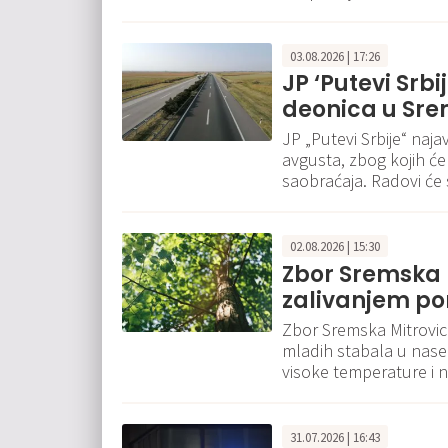
03.08.2026 | 17:26
JP ‘Putevi Srbi
deonica u Sr
JP „Putevi Srbije“ naj
avgusta, zbog kojih će
saobraćaja. Radovi će 
02.08.2026 | 15:30
Zbor Sremska 
zalivanjem p
Zbor Sremska Mitrovica
mladih stabala u nasel
visoke temperature i 
31.07.2026 | 16:43