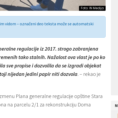
Foto: IN Medija
nim vidom – označeni deo teksta može se automatski
neralne regulacije iz 2017. strogo zabranjena
emenih tako stalnih. Nažalost ova vlast je po ko
šila sve propise i dozvolila da se izgradi objekat
oji nijedan jedini papir niti dozvola
. – rekao je
a izmenu Plana generalne regulacije opštine Stara
ona na parcelu 2/1 za rekonstrukciju Doma
N