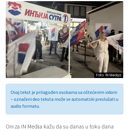
Foto: IN Medija
Ovaj tekst je prilagođen osobama sa oštećenim vidom
– označeni deo teksta može se automatski preslušati u
audio formatu.
Oni za IN Medija kažu da su danas u toku dana