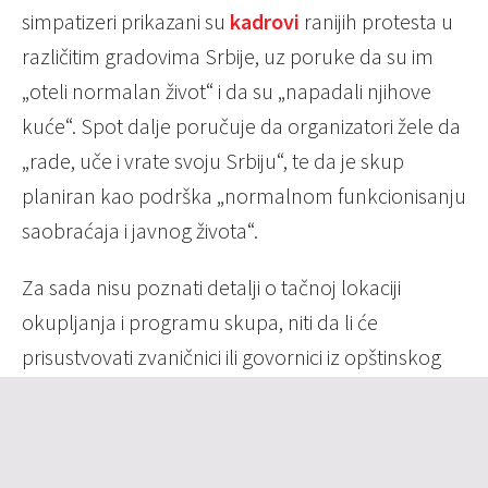
simpatizeri prikazani su
kadrovi
ranijih protesta u
različitim gradovima Srbije, uz poruke da su im
„oteli normalan život“ i da su „napadali njihove
kuće“. Spot dalje poručuje da organizatori žele da
„rade, uče i vrate svoju Srbiju“, te da je skup
planiran kao podrška „normalnom funkcionisanju
saobraćaja i javnog života“.
Za sada nisu poznati detalji o tačnoj lokaciji
okupljanja i programu skupa, niti da li će
prisustvovati zvaničnici ili govornici iz opštinskog
odbora SNS-a.