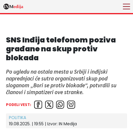
SNS Inđija telefonom poziva
građane na skup protiv
blokada
Po ugledu na ostala mesta u Srbiji i inđijski
naprednjaci će sutra organizovati skup pod
sloganom „Bori se protiv blokade“, potvrdili su
članovi i simpatizeri ove stranke.
PODELI VEST:
POLITIKA
19.08.2025. | 19:55
| Izvor:
IN Medija