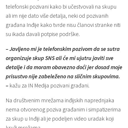
telefonski pozivani kako bi učestvovali na skupu
ali im nije dato više detalja, neki od pozivanih
građana Inđije kako tvrde nisu članovi stranke niti
su ikada davali potpise podrške.
– Javljeno mi je telefonskim pozivom da se sutra
organizuje skup SNS ali će mi ujutru javiti sve
detalje i da moram obavezno doći jer dosad moje
prisustvo nije zabeleženo na sličnim skupovima.
–
kažu za IN Medija pozivani građani.
Na društvenim mrežama inđijskih naprednjaka
nema otvorenog poziva građanim i simpatizerima
za skup u Inđiji ali je podeljen video uradak koji
kruži mrežama.