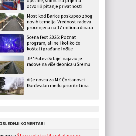
opštine, snimci sa prijema
otvorili pitanje privatnosti
Most kod Barice poskupeo zbog
novih temelja: Vrednost radova
procenjena na 17 miliona dinara
Scena fest 2026: Poznat
program, ali ne i koliko će
koštati građane Inđije
JP ‘Putevi Srbije’ najavio je
radove na više deonica u Sremu
Više novca za MZ Čortanovci:
Đurđevdan među prioritetima
OSLEDNJI KOMENTARI
usan
na
Šta su sela tražila rebalansom: