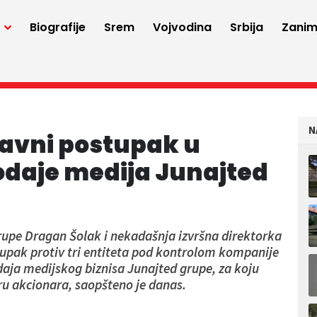
a
Biografije
Srem
Vojvodina
Srbija
Zaniml
N
avni postupak u
odaje medija Junajted
rupe Dragan Šolak i nekadašnja izvršna direktorka
tupak protiv tri entiteta pod kontrolom kompanije
odaja medijskog biznisa Junajted grupe, za koju
u akcionara, saopšteno je danas.