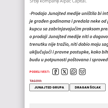
Srbiji kompaniji Alpac Capital.
-Prodaja Junajted medije uništila bi i
je građen godinama i predala neke od p
kupcu sa zabrinjavajućim praksom pr
o prodaji Junajted medije niti o dogov
trenutku nije tražio, niti dobio moju 
uključujući i pravne postupke, kako bi
budu u potpunosti poštovana i sproved
PODELI VEST:
TAGOVI:
JUNAJTED GRUPA
DRAGAN ŠOLAK