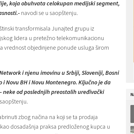
ije, koja obuhvata celokupan medijski segment,
asnosti.-
navodi se u saopštenju.
tinski transformisala Junajted grupu iz
ijskog lidera u pretežno telekomunikacionu
na vrednost objedinjene ponude usluga širom
etwork i njenu imovinu u Srbiji, Sloveniji, Bosni
kao i Novu BH i Novu Montenegro. Ključno je da
– neke od poslednjih preostalih uređivački
N
 saopštenju.
brinuti zbog načina na koji se ta prodaja
ato kao dosadašnja praksa predloženog kupca u