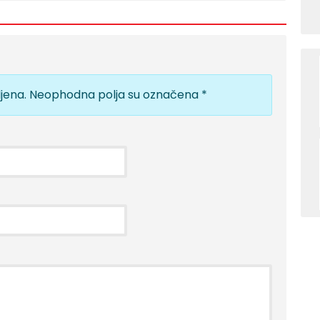
jena.
Neophodna polja su označena
*