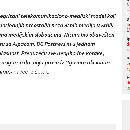
M
t
ntegrisani telekomunikaciono-medijski model koji
D
n
oslednjih preostalih nezavisnih medija u Srbiji
1
ema medijskim slobodama. Nisam bio obavešten
l
oru sa Alpacom. BC Partners ni u jednom
d
r
saglasnost. Preduzeću sve neophodne korake,
R
h osigurao da moja prava iz Ugovora akcionara
z
r
ena.-
naveo je Šolak.
Н
d
2