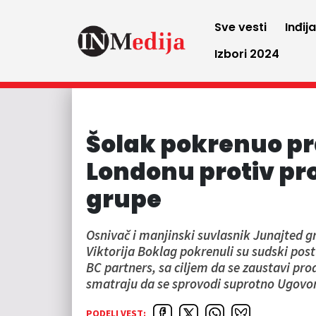
Sve vesti
Inđij
Izbori 2024
Šolak pokrenuo pr
Londonu protiv pr
grupe
Osnivač i manjinski suvlasnik Junajted g
Viktorija Boklag pokrenuli su sudski pos
BC partners, sa ciljem da se zaustavi pr
smatraju da se sprovodi suprotno Ugovor
PODELI VEST: