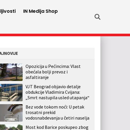
jivosti
IN Medija Shop
AJNOVIJE
Opozicija u Pećincima: Vlast
obećala bolji prevoz i
asfaltiranje
VJT Beograd objavio detalje
obdukcije Vladimira Cvijana:
„Smrt nastupila usled utapanja“
Bez vode tokom noći: U petak
trosatni prekid
vodosnabdevanja u četiri naselja
Most kod Barice poskupeo zbog