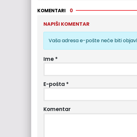
KOMENTARI
0
NAPIŠI KOMENTAR
Vaša adresa e-pošte neće biti objavl
Ime
*
E-pošta
*
Komentar