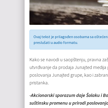
Ovaj tekst je prilagođen osobama sa ošteće
preslušati u audio formatu.
Kako se navodi u saopštenju, pravna zašt
utvrđivanje da prodaja Junajted medija
poslovanja Junajted grupe, kao i zabra
pristanka.
-Akcionarski sporazum daje Šolaku i B
suštinsku promenu u prirodi poslovanj