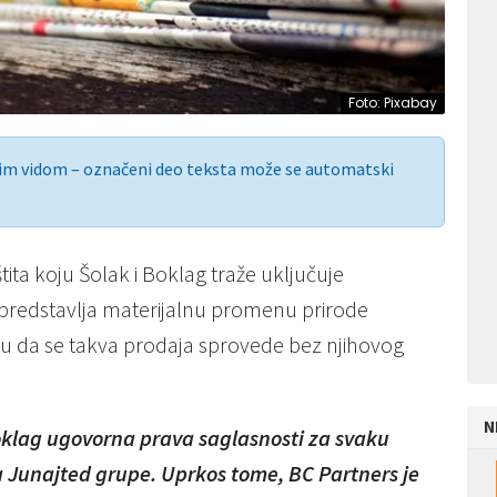
Foto: Pixabay
nim vidom – označeni deo teksta može se automatski
ita koju Šolak i Boklag traže uključuje
 predstavlja materijalnu promenu prirode
nu da se takva prodaja sprovede bez njihovog
N
oklag ugovorna prava saglasnosti za svaku
a Junajted grupe. Uprkos tome, BC Partners je