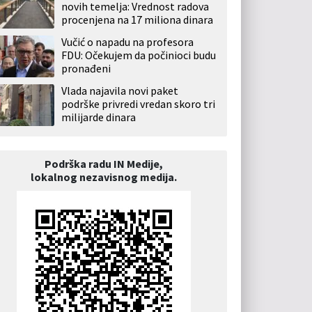
novih temelja: Vrednost radova
procenjena na 17 miliona dinara
Vučić o napadu na profesora
FDU: Očekujem da počinioci budu
pronađeni
Vlada najavila novi paket
podrške privredi vredan skoro tri
milijarde dinara
Podrška radu IN Medije,
lokalnog nezavisnog medija.