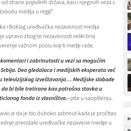
a od strane pojedinih država, kao i njegovih veza s
lobodu medija u regiji“.
a i Boklag uređivačka nezavisnost medija
e upravo zbog te nezavisnosti veliki broj
verenje važnom poslu koji ti mediji rade.
li komentari i zabrinutosti u vezi sa mogućim
bija. Deo gledalaca i medijskih eksperata već
u televizijskog izveštavanja… Medijske slobode
e da bi bile tretirane kao potrošna stavka u
icionog fonda iz vlasništva.-
piše u saopštenju.
vio je da je bio duboko zabrinut kada je pročitao
P
ednje preostale uređivačke nezavisne medije u
D