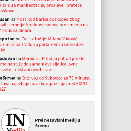
ilioni za manifestacije, proslave i prateće
roškove
usan
na
Most kod Barice poskupeo zbog
ovih temelja: Vrednost radova procenjena na
7 miliona dinara
jepotan
na
Ćaci iz Inđije: Milana Vuković
ominira na TV dok u parlamentu samo diže
uke
adovan
na
Maradik: JP Inđija put od prošle
ime ne stiže da zameni dve sijalice javne
asvete, meštani revoltirani
ебитна
na
Brzi voz do Subotice za 79 minuta,
ržava najavljuje nove kompozicije pred EXPO
027
Prvi nezavisni medij u
Sremu