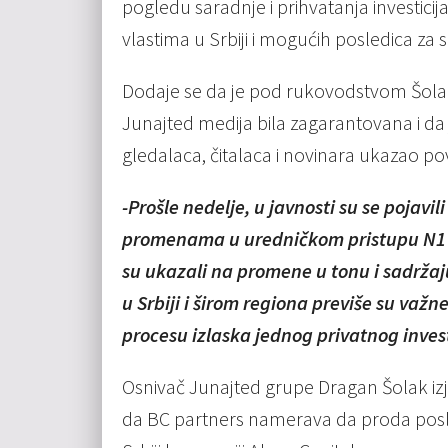
pogledu saradnje i prihvatanja investicij
vlastima u Srbiji i mogućih posledica za s
Dodaje se da je pod rukovodstvom Šolak
Junajted medija bila zagarantovana i da j
gledalaca, čitalaca i novinara ukazao po
-Prošle nedelje, u javnosti su se pojavi
promenama u uredničkom pristupu N1 Sr
su ukazali na promene u tonu i sadržaj
u Srbiji i širom regiona previše su važn
procesu izlaska jednog privatnog invest
Osnivač Junajted grupe Dragan Šolak izja
da BC partners namerava da proda posl