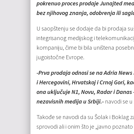
pokrenuo proces prodaje Junajted med
bez njihovog znanja, odobrenja ili sagl
U saopštenju se dodaje da bi prodaja suš
integrisanog medijskog i telekomunikac
kompaniju, čime bi bila uništena poseb
jugoistočne Evrope.
-Prva prodaja odnosi se na Adria News N
i Hercegovini, Hrvatskoj i Crnoj Gori, 
ona uključuje N1, Novu, Radar i Danas 
nezavisnih medija u Srbiji.-
navodi se u
Takođe se navodi da su Šolak i Boklag za
sprovodi ali i onim što je „javno pozn