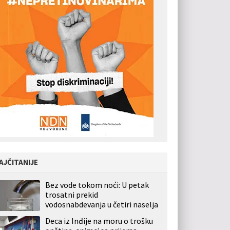
AJČITANIJE
Bez vode tokom noći: U petak
trosatni prekid
vodosnabdevanja u četiri naselja
Deca iz Inđije na moru o trošku