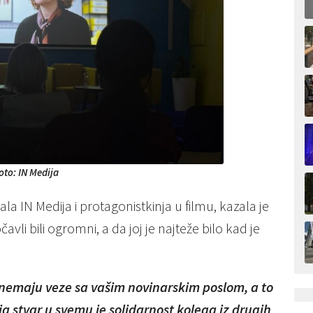
oto: IN Medija
la IN Medija i protagonistkinja u filmu, kazala je
čavli bili ogromni, a da joj je najteže bilo kad je
ji nemaju veze sa vašim novinarskim poslom, a to
lja stvar u svemu je solidarnost kolega iz drugih