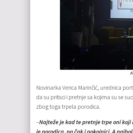
F
Novinarka Verica Marinčić, urednica porta
da su pritisci i pretnje sa kojima su se suo
zbog toga trpela porodica.
–
Najteže je kad te pretnje trpe oni ko
je porodica, pa čak i pokojnici. A najbo