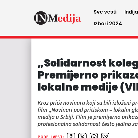
Sve vesti
Inđij
Izbori 2024
„Solidarnost kolega
Premijerno prikaza
lokalne medije (V
Kroz priče novinara koji su bili izloženi 
film „Novinari pod pritiskom – lokalni gl
medija u Srbiji. Film je premijerno prika
profesionalna solidarnost često jedina za
PODELI VEST: