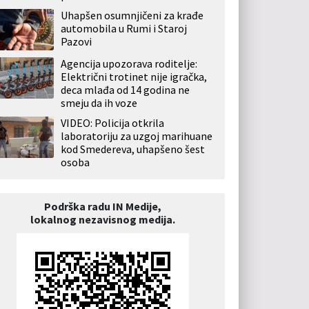
Uhapšen osumnjičeni za krađe
automobila u Rumi i Staroj
Pazovi
Agencija upozorava roditelje:
Električni trotinet nije igračka,
deca mlađa od 14 godina ne
smeju da ih voze
VIDEO: Policija otkrila
laboratoriju za uzgoj marihuane
kod Smedereva, uhapšeno šest
osoba
Podrška radu IN Medije,
lokalnog nezavisnog medija.