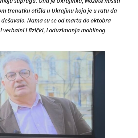
 moju suprugu. Ona je Ukrajinka, Možete misliti
nom trenutku otišla u Ukrajinu koja je u ratu da
 se dešavalo. Nama su se od marta do oktobra
 i verbalni i fizički, i oduzimanja mobilnog