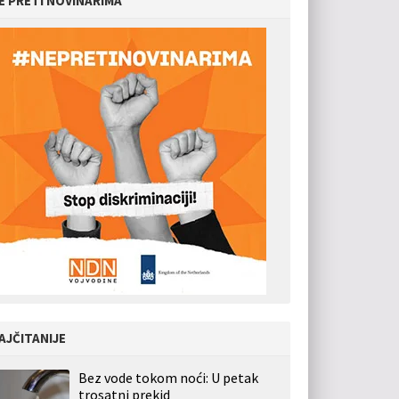
E PRETI NOVINARIMA
AJČITANIJE
Bez vode tokom noći: U petak
trosatni prekid