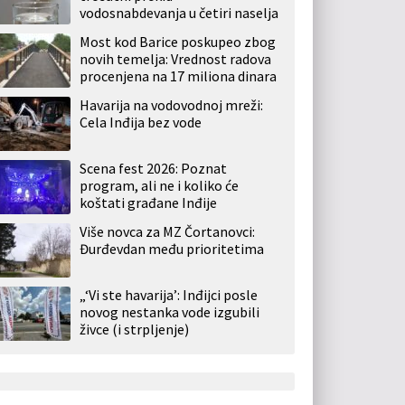
vodosnabdevanja u četiri naselja
Most kod Barice poskupeo zbog
novih temelja: Vrednost radova
procenjena na 17 miliona dinara
Havarija na vodovodnoj mreži:
Cela Inđija bez vode
Scena fest 2026: Poznat
program, ali ne i koliko će
koštati građane Inđije
Više novca za MZ Čortanovci:
Đurđevdan među prioritetima
„‘Vi ste havarija’: Inđijci posle
novog nestanka vode izgubili
živce (i strpljenje)