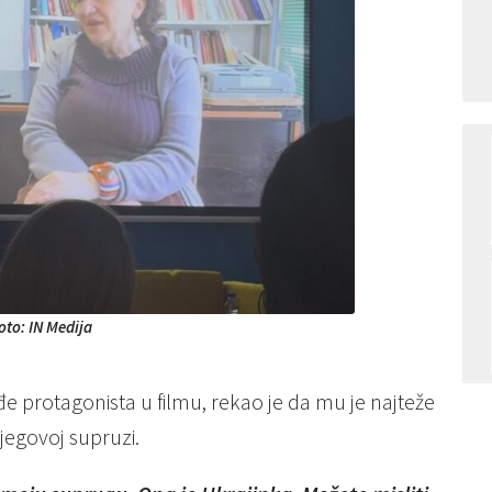
oto: IN Medija
đe protagonista u filmu, rekao je da mu je najteže
jegovoj supruzi.