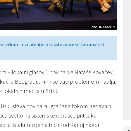
Foto: IN Medija
nim vidom – označeni deo teksta može se automatski
om – lokalni glasovi“, novinarke Nataše Kovačev,
 kući u Beogradu. Film se bavi problemom nasilja,
z lokalnih medija u Srbiji.
 iskustava novinara i građana tokom nedavnih
aca svetlo na sistemske obrasce pritisaka i
ije, istaknuto je na tribini održanoj nakon