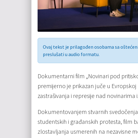
Ovaj tekst je prilagođen osobama sa ošteće
preslušati u audio formatu.
Dokumentarni film „Novinari pod pritisk
premijerno je prikazan juče u Evropskoj
zastrašivanja i represije nad novinarima i
Dokumentovanjem stvarnih svedočenja i
studentskih i građanskih protesta, film b
zlostavljanja usmerenih na nezavisne med