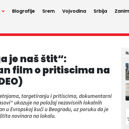
a
Biografije
Srem
Vojvodina
Srbija
Zaniml
N
 je naš štit“:
n film o pritiscima na
IDEO)
pretnjama, targetiranju i pritiscima, dokumentarni
asovi“ ukazuje na položaj nezavisnih lokalnih
zan u Evropskoj kući u Beogradu, uz poruku da je
štita novinara na lokalu.