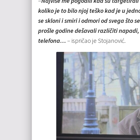
–
Najviše me pogodili kad su targetirali
koliko je to bilo njoj teško kad je u jed
se skloni i smiri i odmori od svega što
prošle godine dešavali različiti napadi,
telefona…
– ispričao je Stojanović.