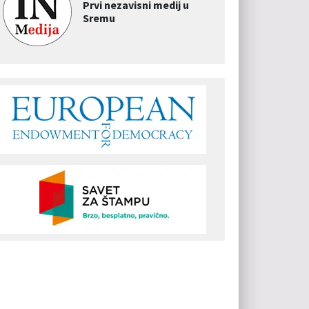
Prvi nezavisni medij u
Sremu