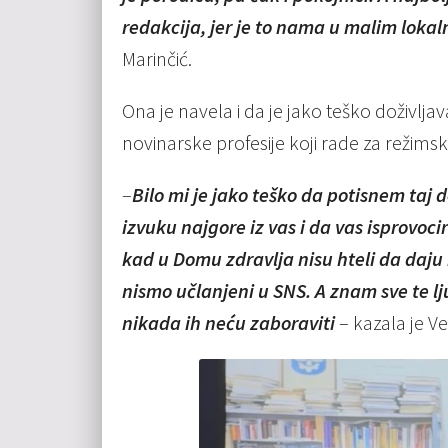
redakcija, jer je to nama u malim loka
Marinčić.
Ona je navela i da je jako teško doživlj
novinarske profesije koji rade za režims
–
Bilo mi je jako teško da potisnem taj d
izvuku najgore iz vas i da vas isprovoci
kad u Domu zdravlja nisu hteli da daju k
nismo učlanjeni u SNS. A znam sve te lj
nikada ih neću zaboraviti
– kazala je Ve