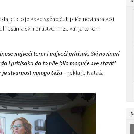
N
a je bilo je kako važno čuti priče novinara koji
okolnostima svih društvenih zbivanja tokom
nose najveći teret i najveći pritisak. Svi novinari
da i pritisaka da to nije bilo moguće sve staviti
jer je stvarnost mnogo teža
– rekla je Nataša
N