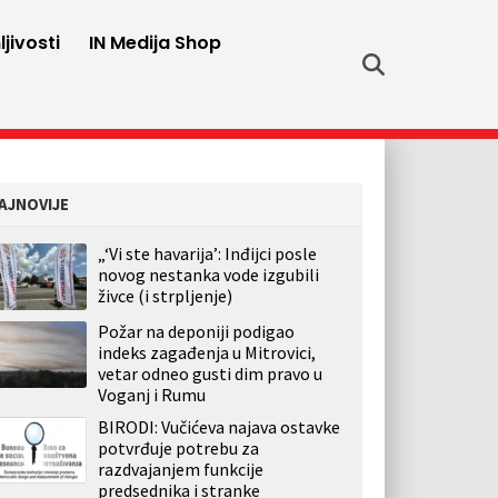
jivosti
IN Medija Shop
AJNOVIJE
„‘Vi ste havarija’: Inđijci posle
novog nestanka vode izgubili
živce (i strpljenje)
Požar na deponiji podigao
indeks zagađenja u Mitrovici,
vetar odneo gusti dim pravo u
Voganj i Rumu
BIRODI: Vučićeva najava ostavke
potvrđuje potrebu za
razdvajanjem funkcije
predsednika i stranke