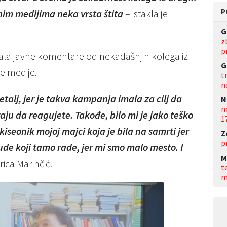
P
lnim medijima neka vrsta štita
– istakla je
G
z
p
avala javne komentare od nekadašnjih kolega iz
G
ke medije.
t
n
etalj, jer je takva kampanja imala za cilj da
N
n
raju da reagujete. Takođe, bilo mi je jako teško
1
iseonik mojoj majci koja je bila na samrti jer
Z
p
ude koji tamo rade, jer mi smo malo mesto. I
M
rica Marinčić.
t
m