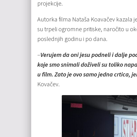
projekcije.
Autorka filma Nataša Koavačev kazala je d
su trpeli ogromne pritiske, naročito u 
poslednjih godinu i po dana.
–
Verujem da oni jesu podneli i dalje pod
koje smo snimali doživeli su toliko napa
u film. Zato je ovo samo jedna crtica, 
Kovačev.