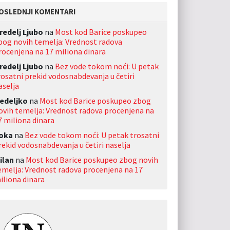
OSLEDNJI KOMENTARI
redelj Ljubo
na
Most kod Barice poskupeo
bog novih temelja: Vrednost radova
rocenjena na 17 miliona dinara
redelj Ljubo
na
Bez vode tokom noći: U petak
rosatni prekid vodosnabdevanja u četiri
aselja
edeljko
na
Most kod Barice poskupeo zbog
ovih temelja: Vrednost radova procenjena na
7 miliona dinara
oka
na
Bez vode tokom noći: U petak trosatni
rekid vodosnabdevanja u četiri naselja
ilan
na
Most kod Barice poskupeo zbog novih
emelja: Vrednost radova procenjena na 17
iliona dinara