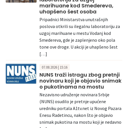
marihuane kod Smedereva,
uhapšeno šest osoba
Pripadnici Ministarstva unutrašnjih
poslova otkrili su ilegalnu laboratoriju za
uzgoj marihuane u mestu Vodanj kod
Smedereva, gde je zaplenjeno oko pola
tone ove droge. U akciji je uhapšeno šest
[…]
07.08.2026 | 15:16
NUNS traži istragu zbog pretnji
novinaru koji je objavio snimak
o pukotinama na mostu
Nezavisno udruženje novinara Srbije
(NUNS) osudilo je pretnje upućene
uredniku portala A1tv.net iz Novog Pazara
Enesu Radetincu, nakon što je objavio
snimak pukotina na mostu koji je nedavno