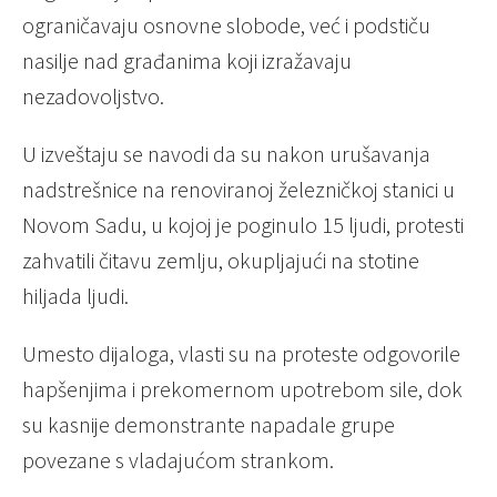
ograničavaju osnovne slobode, već i podstiču
nasilje nad građanima koji izražavaju
nezadovoljstvo.
U izveštaju se navodi da su nakon urušavanja
nadstrešnice na renoviranoj železničkoj stanici u
Novom Sadu, u kojoj je poginulo 15 ljudi, protesti
zahvatili čitavu zemlju, okupljajući na stotine
hiljada ljudi.
Umesto dijaloga, vlasti su na proteste odgovorile
hapšenjima i prekomernom upotrebom sile, dok
su kasnije demonstrante napadale grupe
povezane s vladajućom strankom.