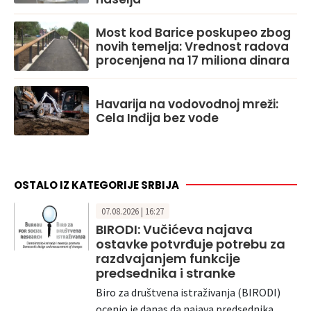
Most kod Barice poskupeo zbog
novih temelja: Vrednost radova
procenjena na 17 miliona dinara
Havarija na vodovodnoj mreži:
Cela Inđija bez vode
OSTALO IZ KATEGORIJE SRBIJA
07.08.2026 | 16:27
BIRODI: Vučićeva najava
ostavke potvrđuje potrebu za
razdvajanjem funkcije
predsednika i stranke
Biro za društvena istraživanja (BIRODI)
ocenio je danas da najava predsednika