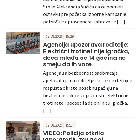
Srbije Aleksandra Vučića da će podneti
ostavku pre početka izborne kampanje
potvrđuje opravdanost zahteva te […]
07.08.2026 | 15:29
Agencija upozorava roditelje:
Električni trotinet nije igračka,
deca mlađa od 14 godina ne
smeju da ih voze
Agencija za bezbednost saobraćaja
apelovala je na roditelje da tokom letnjeg
raspusta obrate posebnu pažnju na
bezbednost dece koja koriste električne
trotinete i podsetila da oni nisu igračka,
[…]
07.08.2026 | 15:17
VIDEO: Policija otkrila
laboratoriju za uzgoj