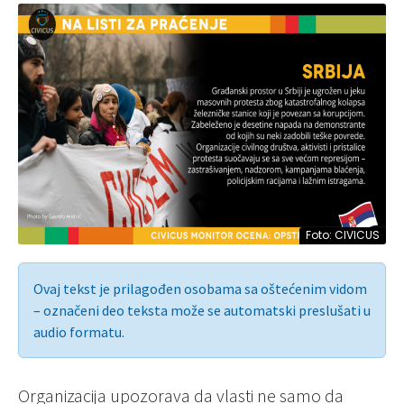
Foto: CIVICUS
Ovaj tekst je prilagođen osobama sa oštećenim vidom
– označeni deo teksta može se automatski preslušati u
audio formatu.
Organizacija upozorava da vlasti ne samo da