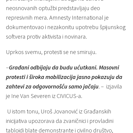
neosnovanih optužbi predstavljaju deo
represivnih mera. Amnesty International je
dokumentovao i nezakonitu upotrebu špijunskog
softvera protiv aktivista i novinara.
Uprkos svemu, protesti se ne smiruju.
–
Građani odbijaju da budu ućutkani. Masovni
protesti i široka mobilizacija jasno pokazuju da
zahtevi za odgovornošću samo jačaju
. – izjavila
je Ine Van Severen iz CIVICUS-a.
U istom tonu, Uroš Jovanović iz Građanskih
inicijativa upozorava da zvaničnici i provladini
tabloidi blate demonstrante i civilno društvo,