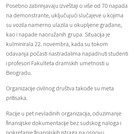
Posebno zabrinjavaju izveštaji o više od 70 napada
na demonstrante, uključujući slučajeve u kojima
su vozila namerno ulazila u okupljene građane,
kao i napade naoružanih grupa. Situacija je
kulminirala 22. novembra, kada su tokom
odavanja počasti nastradalima napadnuti studenti
i profesori Fakulteta dramskih umetnosti u
Beogradu.
Organizacije civilnog društva takođe su meta
pritisaka.
Racije u pet nevladinih organizacija, oduzimanje
finansijske dokumentacije bez sudskog naloga i
pokretanje finansijskih istraga na osnovu