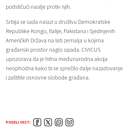
podstičući nasilje protiv njih.
Srbija se sada nalazi u društvu Demokratske
Republike Kongo, Italije, Pakistana i Sjedinjenih
Američkih Država na listi zemalja u kojima
građanski prostor naglo opada. CIVICUS
upozorava da je hitna međunarodna akcija
neophodna kako bi se sprečilo dalje nazadovanje
i zaštitile osnovne slobode građana.
PODELI VEST: