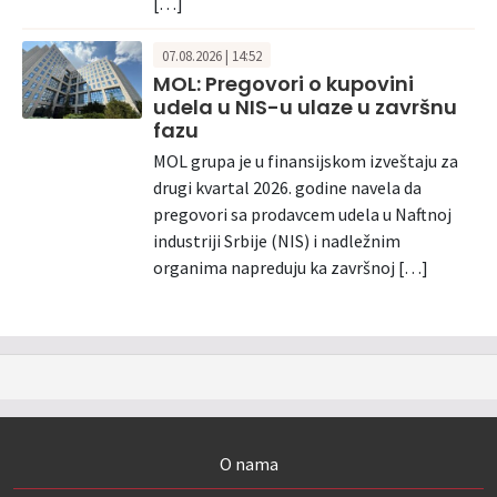
[…]
07.08.2026 | 14:52
MOL: Pregovori o kupovini
udela u NIS-u ulaze u završnu
fazu
MOL grupa je u finansijskom izveštaju za
drugi kvartal 2026. godine navela da
pregovori sa prodavcem udela u Naftnoj
industriji Srbije (NIS) i nadležnim
organima napreduju ka završnoj […]
O nama