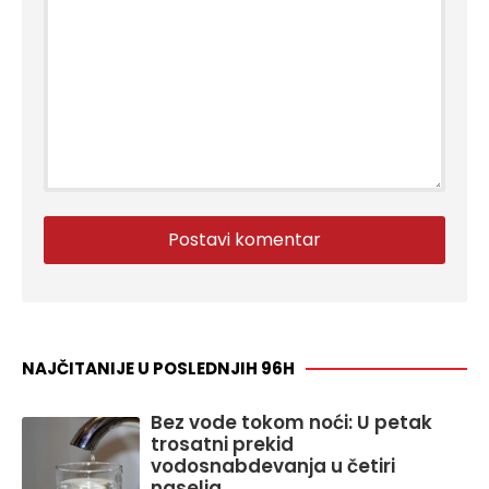
NAJČITANIJE U POSLEDNJIH 96H
Bez vode tokom noći: U petak
trosatni prekid
vodosnabdevanja u četiri
naselja