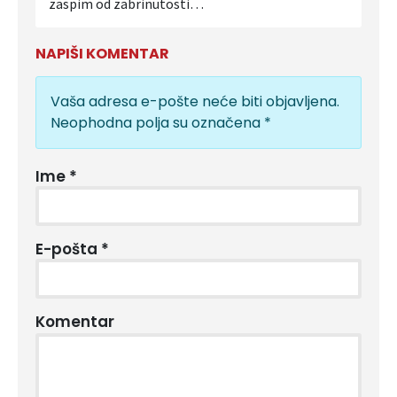
zaspim od zabrinutosti…
NAPIŠI KOMENTAR
Vaša adresa e-pošte neće biti objavljena.
Neophodna polja su označena
*
Ime
*
E-pošta
*
Komentar