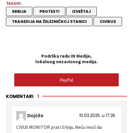
TAGOVI:
SRBIJA
PROTESTI
IZVEŠTAJ
TRAGEDIJA NA ŽELEZNIČKOJ STANICI
CIVIKUS
Podrška radu IN Medije,
lokalnog nezavisnog medija.
PayPal
KOMENTARI
1
Dojčilo
10.03.2025. u 17:35
CIVUS MONITOR prati Srbiju..Neću moći da