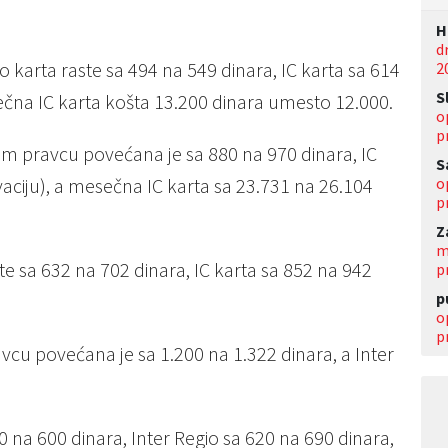
Н
d
 karta raste sa 494 na 549 dinara, IC karta sa 614
2
S
ečna IC karta košta 13.200 dinara umesto 12.000.
o
p
om pravcu povećana je sa 880 na 970 dinara, IC
S
o
vaciju), a mesečna IC karta sa 23.731 na 26.104
p
Z
m
te sa 632 na 702 dinara, IC karta sa 852 na 942
p
p
o
p
vcu povećana je sa 1.200 na 1.322 dinara, a Inter
0 na 600 dinara, Inter Regio sa 620 na 690 dinara,