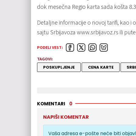
dok mesečna Regio karta sada košta 8.3
Detaljne informacije o novoj tarifi, kao
sajtu Srbijavoza www.srbijavoz.rs ili pu
PODELI VEST:
TAGOVI:
POSKUPLJENJE
CENA KARTE
SRB
KOMENTARI
0
NAPIŠI KOMENTAR
Vaša adresa e-pošte neće biti objavl