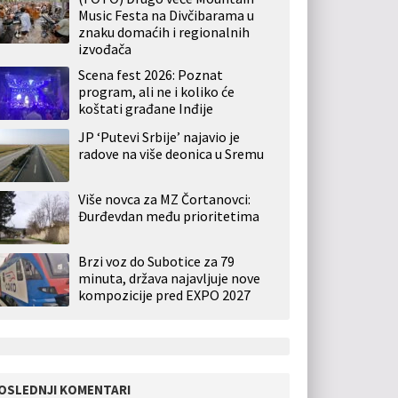
Music Festa na Divčibarama u
znaku domaćih i regionalnih
izvođača
Scena fest 2026: Poznat
program, ali ne i koliko će
koštati građane Inđije
JP ‘Putevi Srbije’ najavio je
radove na više deonica u Sremu
Više novca za MZ Čortanovci:
Đurđevdan među prioritetima
Brzi voz do Subotice za 79
minuta, država najavljuje nove
kompozicije pred EXPO 2027
OSLEDNJI KOMENTARI