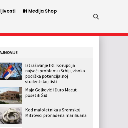
jivosti
IN Medija Shop
AJNOVIJE
Istraživanje IRI: Korupcija
najveći problem u Srbiji, visoka
podrška potencijalnoj
studentskoj listi
Maja Gojković i Đuro Macut
posetili Šid
Kod maloletnika u Sremskoj
Mitrovici pronađena marihuana