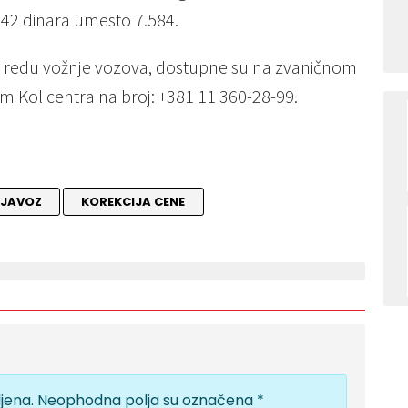
42 dinara umesto 7.584.
 i o redu vožnje vozova, dostupne su na zvaničnom
tem Kol centra na broj: +381 11 360-28-99.
IJAVOZ
KOREKCIJA CENE
jena.
Neophodna polja su označena
*