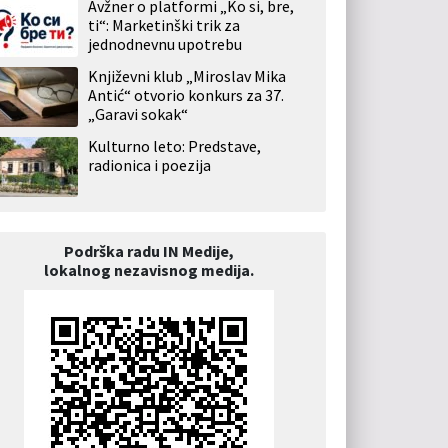
Avžner o platformi „Ko si, bre,
ti“: Marketinški trik za
jednodnevnu upotrebu
Književni klub „Miroslav Mika
Antić“ otvorio konkurs za 37.
„Garavi sokak“
Kulturno leto: Predstave,
radionica i poezija
Podrška radu IN Medije,
lokalnog nezavisnog medija.