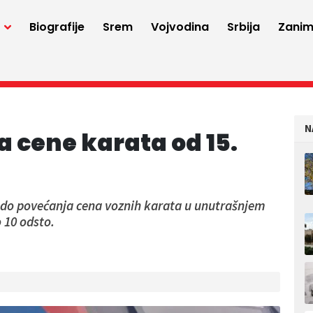
a
Biografije
Srem
Vojvodina
Srbija
Zaniml
N
 cene karata od 15.
ći do povećanja cena voznih karata u unutrašnjem
 10 odsto.