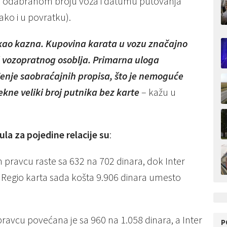
ra odabranom broju voza i datumu putovanja
ko i u povratku).
ao kazna. Kupovina karata u vozu značajno
d vozopratnog osoblja. Primarna uloga
đenje saobraćajnih propisa, što je nemoguće
ekne veliki broj putnika bez karte
– kažu u
ula za pojedine relacije su
:
 pravcu raste sa 632 na 702 dinara, dok Inter
 Regio karta sada košta 9.906 dinara umesto
ravcu povećana je sa 960 na 1.058 dinara, a Inter
P