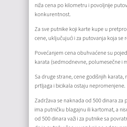
niža cena po kilometru i povoljnije puto
konkurentnost.
Za sve putnike koji karte kupe u pretpro
cene, uključujući i za putovanja koja se
Povećanjem cena obuhvaćene su pojedina
karata (sedmodnevne, polumesečne i 
Sa druge strane, cene godišnjih karata, 
prtljaga i bicikala ostaju nepromenjene.
Zadržava se naknada od 500 dinara za pu
ima putničku blagajnu ili kartomat, a ni
od 500 dinara važi i za putnike sa povra