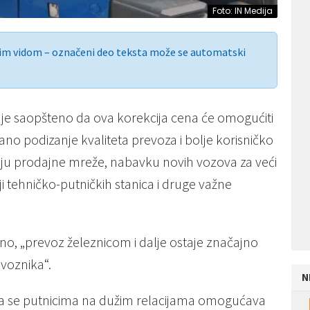
Foto: IN Medija
nim vidom – označeni deo teksta može se automatski
za je saopšteno da ova korekcija cena će omogućiti
no podizanje kvaliteta prevoza i bolje korisničko
ciju prodajne mreže, nabavku novih vozova za veći
i tehničko-putničkih stanica i druge važne
o, „prevoz železnicom i dalje ostaje značajno
evoznika“.
N
či da se putnicima na dužim relacijama omogućava