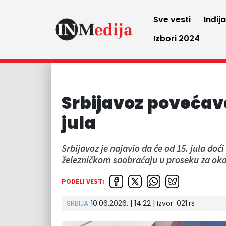
Sve vesti
Inđij
Izbori 2024
Srbijavoz povećava
jula
Srbijavoz je najavio da će od 15. jula do
železničkom saobraćaju u proseku za oko
PODELI VEST:
SRBIJA
10.06.2026. | 14:22
| Izvor:
021.rs