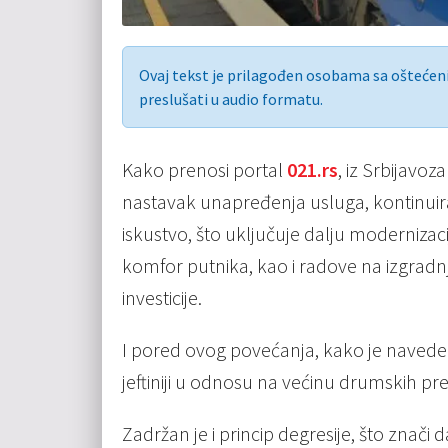
Ovaj tekst je prilagođen osobama sa ošteće
preslušati u audio formatu.
Kako prenosi portal
021.rs
, iz Srbijavo
nastavak unapređenja usluga, kontinuira
iskustvo, što uključuje dalju moderniza
komfor putnika, kao i radove na izgradnj
investicije.
I pored ovog povećanja, kako je naveden
jeftiniji u odnosu na većinu drumskih pr
Zadržan je i princip degresije, što zna