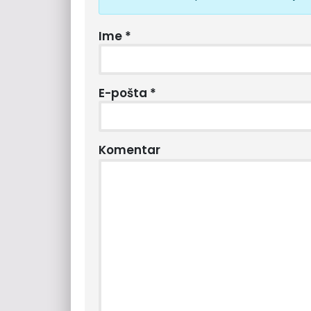
Ime
*
E-pošta
*
Komentar