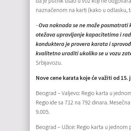
da je putnik ušao u voz koji ne odgova
naznačenom na karti (kako u odlasku, ta
–
Ova naknada se ne može posmatrati k
otežava upravljanje kapacitetima i ra
konduktera je provera karata i sprovo
kvalitetno uraditi ukoliko se u vozu zat
Srbijavozu.
Nove cene karata koje će važiti od 15. j
Beograd – Valjevo: Regio karta u jednom
Regio ide sa 712 na 792 dinara. Mesečna
9.005.
Beograd – Užice: Regio karta u jednom p