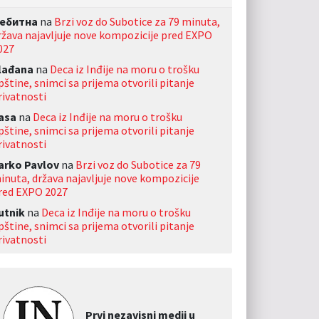
ебитна
na
Brzi voz do Subotice za 79 minuta,
ržava najavljuje nove kompozicije pred EXPO
027
lađana
na
Deca iz Inđije na moru o trošku
pštine, snimci sa prijema otvorili pitanje
rivatnosti
asa
na
Deca iz Inđije na moru o trošku
pštine, snimci sa prijema otvorili pitanje
rivatnosti
arko Pavlov
na
Brzi voz do Subotice za 79
inuta, država najavljuje nove kompozicije
red EXPO 2027
utnik
na
Deca iz Inđije na moru o trošku
pštine, snimci sa prijema otvorili pitanje
rivatnosti
Prvi nezavisni medij u