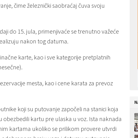
vanje, čime železnički saobraćaj čuva svoju
daji do 15. jula, primenjivaće se trenutno važeće
 realizuju nakon tog datuma.
čne karte, kao i sve kategorije pretplatnih
mesečne).
rezervacije mesta, kao i cene karata za prevoz
N
tnike koji su putovanje započeli na stanici koja
su obezbedili kartu pre ulaska u voz. Ista naknada
tnim kartama ukoliko se prilikom provere utvrdi