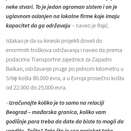
neke stvari. To je jedan ogroman sistem i on je
uglavnom oslonjen na lokalne firme koje imaju
kapacitet da ga održavaju
– naveo je Rajić.
Istakao je da su kineski projekti doveli do
enormnih troškova održavanja i naveo da prema
podacima Transportne zajednice za Zapadni
Balkan, održavanje pruge po jednom kilometru u
Srbiji košta 80.000 evra, a u Evropi prosečno košta
od 22.000 do 25.000 evra.
–
Izračunajte koliko je to samo na relaciji
Beograd – mađarska granica, koliko vam
godišnje para treba da date da biste to mogli da
uradite. Zašto? Zato što je ceo projekat tako