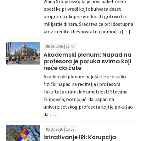
Vlada Srbije usvojila je novi paket mera
podrške privredi koji obuhvata deset
programa ukupne vrednosti gotovo tri
milijarde dinara. Sredstva će biti dostupna
kroz kredite i bespovratnu pomoć, a […]
06.08.2026 | 11:46
Akademski plenum: Napad na
profesora je poruka svima koji
neće da ćute
Akademski plenum najoštrije je osudio
fizički napad na reditelja i profesora
Fakulteta dramskih umetnosti Stevana
Filipovića, ocenjujući da napad na
univerzitetskog profesora koji je pokušao
da […]
05.08.2026 | 16:52
Istraživanje IRI: Korupcija