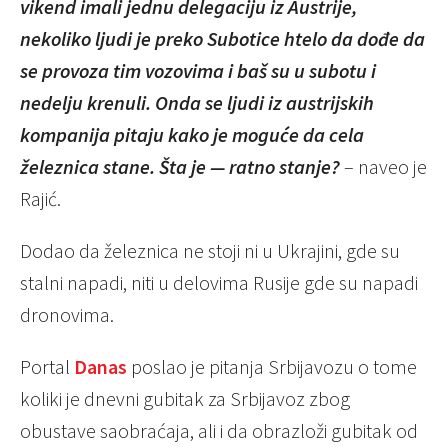
vikend imali jednu delegaciju iz Austrije,
nekoliko ljudi je preko Subotice htelo da dođe da
se provoza tim vozovima i baš su u subotu i
nedelju krenuli. Onda se ljudi iz austrijskih
kompanija pitaju kako je moguće da cela
železnica stane. Šta je — ratno stanje?
– naveo je
Rajić.
Dodao da železnica ne stoji ni u Ukrajini, gde su
stalni napadi, niti u delovima Rusije gde su napadi
dronovima.
Portal
Danas
poslao je pitanja Srbijavozu o tome
koliki je dnevni gubitak za Srbijavoz zbog
obustave saobraćaja, ali i da obrazloži gubitak od