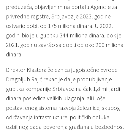
preduzeća, objavljenim na portalu Agencije za
privredne registre, Srbijavoz je 2023. godine
ostvario dobit od 175 miliona dinara. U 2022.
godini bio je u gubitku 344 miliona dinara, dok je
2021. godinu završio sa dobiti od oko 200 miliona
dinara.
Direktor Klastera železnica jugoistočne Evrope
Dragoljub Rajić rekao je da je produbljivanje
gubitka kompanije Srbijavoz na čak 1,8 milijardi
dinara posledica velikih ulaganja, ali i loše
postavljenog sistema razvoja železnice, skupog
održavanja infrastrukture, političkih odluka i
ozbiljnog pada poverenja građana u bezbednost