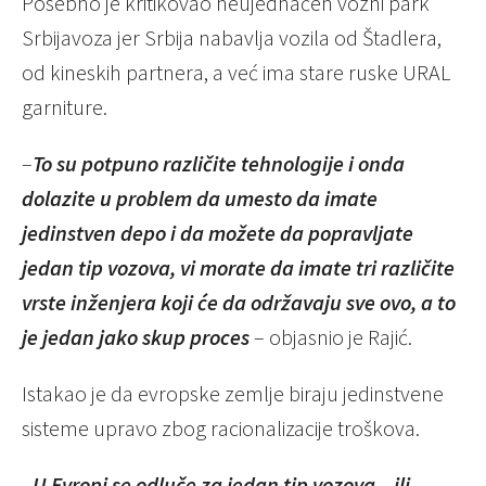
Posebno je kritikovao neujednačen vozni park
Srbijavoza jer Srbija nabavlja vozila od Štadlera,
od kineskih partnera, a već ima stare ruske URAL
garniture.
–
To su potpuno različite tehnologije i onda
dolazite u problem da umesto da imate
jedinstven depo i da možete da popravljate
jedan tip vozova, vi morate da imate tri različite
vrste inženjera koji će da održavaju sve ovo, a to
je jedan jako skup proces
– objasnio je Rajić.
Istakao je da evropske zemlje biraju jedinstvene
sisteme upravo zbog racionalizacije troškova.
–
U Evropi se odluče za jedan tip vozova – ili