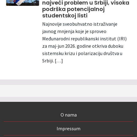
najveći problem u Srbiji, visoka
podrška potencijalnoj
studentskoj listi
Najnovije sveobuhvatno istraživanje
javnog mnjenja koje je sproveo
Međunarodni republikanski institut (IRI)
za maj-jun 2026. godine otkriva duboku
sistemsku krizu i polarizaciju društva u
Srbiji. […]
O nama
Impressum