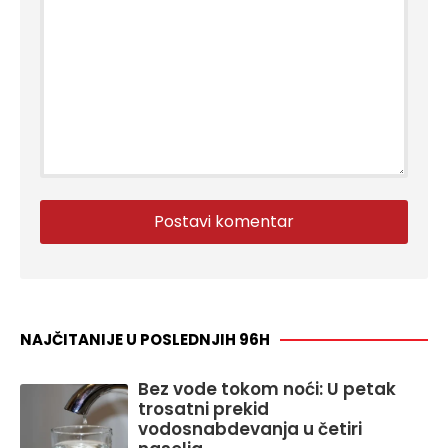
NAJČITANIJE U POSLEDNJIH 96H
Bez vode tokom noći: U petak
trosatni prekid
vodosnabdevanja u četiri