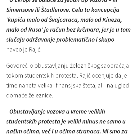
Simensove ili Štadlerove. Cela ta koncepcija
‘kupiću malo od Švajcaraca, malo od Kineza,
malo od Rusa’ je račun bez krčmara, jer je u tom
slučaju održavanje problematično i skupo
–
naveo je Rajić.
Govoreći o obustavljanju železničkog saobraćaja
tokom studentskih protesta, Rajić ocenjuje da je
time naneta velika i finansijska šteta, ali i na ugled
domaće železnice.
–
Obustavljanje vozova u vreme velikih
studentskih protesta je veliki minus ne samo u
našim očima, već i u očima stranaca. Mi smo za