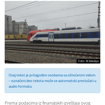
Foto: IN Medija
Ovaj tekst je prilagođen osobama sa oštećenim vidom
– označeni deo teksta može se automatski preslušati u
audio formatu.
Prema podacima iz finansijskih izveštaja ovog