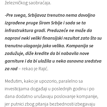
železničkog saobraćaja.
-Pre svega, Srbijavoz trenutno nema dovoljno
izgrađene pruge širom Srbije i sada se ta
infrastruktura gradi. Preduzeće ne može da
napravi neki veliki finansijski rezultat zato što su
trenutno ulaganja jako velika. Kompanija se
zadužuje, diže kredite da bi nabavila nove
garniture i da bi uložila u neka osnovna sredstva
za rad
– rekao je Rajić.
Međutim, kako je upozorio, paralelno sa
investicijama događaji u poslednjih godinu i po
dana dodatno urušavaju poslovanje kompanije,
jer putnici zbog pitanja bezbednosti izbegavaju