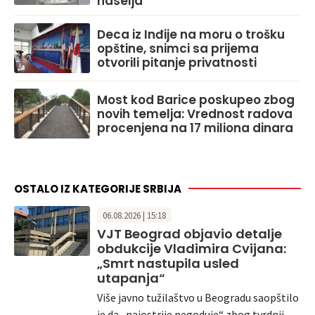
naselja
Deca iz Inđije na moru o trošku
opštine, snimci sa prijema
otvorili pitanje privatnosti
Most kod Barice poskupeo zbog
novih temelja: Vrednost radova
procenjena na 17 miliona dinara
OSTALO IZ KATEGORIJE SRBIJA
06.08.2026 | 15:18
VJT Beograd objavio detalje
obdukcije Vladimira Cvijana:
„Smrt nastupila usled
utapanja“
Više javno tužilaštvo u Beogradu saopštilo
je da „najostrije negoduje“ zbog tvrdnji