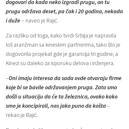
dogovori da kada neko izgradi prugu, on tu
prugu održava deset, pa čak i 20 godina, nekada
i duže
– naveo je Rajić.
Za razliku od toga, kako tvrdi Srbija je napravila
loš aranžman sa kineskim partnerima, tako što je
dogovorila projekat gde je garancija tri godine, a
Kinezi su daleko za isporuku delova i inženjera.
–
Oni imaju interesa da sada ovde otvaraju firme
koje bi se bavile održavanjem pruga. Zato smo
došli u situaciju da će ta železnica, ovako kako
smo je koncipirali, nas jako puno da košta
–
rekao je Rajić.