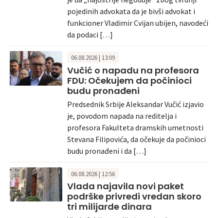
pojedinih advokata da je bivši advokat i
funkcioner Vladimir Cvijan ubijen, navodeći
da podaci […]
06.08.2026 | 13:09
Vučić o napadu na profesora
FDU: Očekujem da počinioci
budu pronađeni
Predsednik Srbije Aleksandar Vučić izjavio
je, povodom napada na reditelja i
profesora Fakulteta dramskih umetnosti
Stevana Filipovića, da očekuje da počinioci
budu pronađeni i da […]
06.08.2026 | 12:56
Vlada najavila novi paket
podrške privredi vredan skoro
tri milijarde dinara