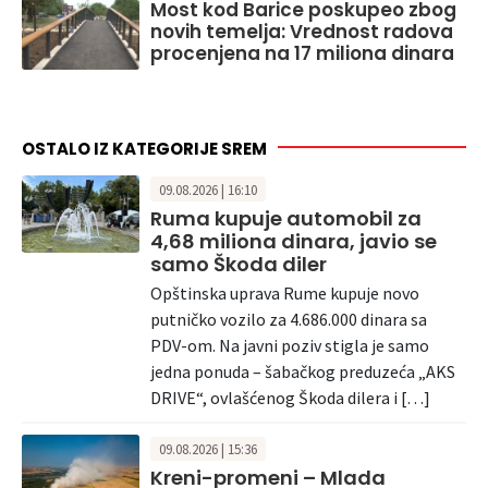
Most kod Barice poskupeo zbog
novih temelja: Vrednost radova
procenjena na 17 miliona dinara
OSTALO IZ KATEGORIJE SREM
09.08.2026 | 16:10
Ruma kupuje automobil za
4,68 miliona dinara, javio se
samo Škoda diler
Opštinska uprava Rume kupuje novo
putničko vozilo za 4.686.000 dinara sa
PDV-om. Na javni poziv stigla je samo
jedna ponuda – šabačkog preduzeća „AKS
DRIVE“, ovlašćenog Škoda dilera i […]
09.08.2026 | 15:36
Kreni-promeni – Mlada