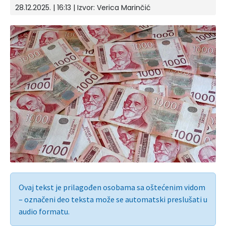
28.12.2025. | 16:13
| Izvor:
Verica Marinčić
Ovaj tekst je prilagođen osobama sa oštećenim vidom
– označeni deo teksta može se automatski preslušati u
audio formatu.