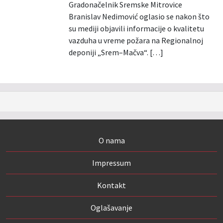
Gradonačelnik Sremske Mitrovice
Branislav Nedimović oglasio se nakon što
su mediji objavili informacije o kvalitetu
vazduha u vreme požara na Regionalnoj
deponiji „Srem–Mačva“. […]
O nama
Impressum
Kontakt
Oglašavanje