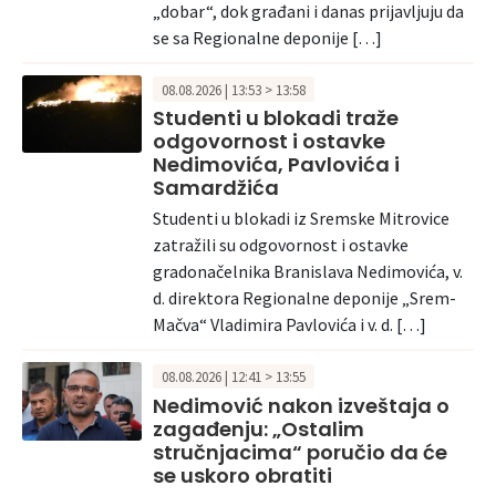
„dobar“, dok građani i danas prijavljuju da
se sa Regionalne deponije […]
08.08.2026 | 13:53 > 13:58
Studenti u blokadi traže
odgovornost i ostavke
Nedimovića, Pavlovića i
Samardžića
Studenti u blokadi iz Sremske Mitrovice
zatražili su odgovornost i ostavke
gradonačelnika Branislava Nedimovića, v.
d. direktora Regionalne deponije „Srem-
Mačva“ Vladimira Pavlovića i v. d. […]
08.08.2026 | 12:41 > 13:55
Nedimović nakon izveštaja o
zagađenju: „Ostalim
stručnjacima“ poručio da će
se uskoro obratiti