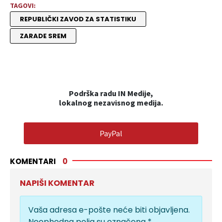
TAGOVI:
REPUBLIČKI ZAVOD ZA STATISTIKU
ZARADE SREM
Podrška radu IN Medije,
lokalnog nezavisnog medija.
PayPal
KOMENTARI
0
NAPIŠI KOMENTAR
Vaša adresa e-pošte neće biti objavljena.
Neophodna polja su označena
*