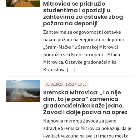
Mitrovica se pridružio
studentima i opoziciji u
zahtevima za ostavke zbog
požara na deponiji
Zahtevima za odgovornost i ostavke
nakon požara na Regionalnoj deponiji
„Srem-Mačva“ u Sremskoj Mitrovici
pridružio se i Kreni-promeni – Mlada
Mitrovica. Ostavke gradonačelnika
Branislava […]
09.08.2026 | 13:52 > 13:55
Sremska Mitrovica: „To nije
dim, to je para“ zamenica
gradonačelnika kaže jedno,
Zavod i dalje poziva na oprez
Najnovija merenja Zavoda za javno
zdravlje Sremska Mitrovica pokazuju da je
kvalitet vazduha na sva tri merna mesta