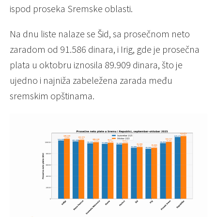
ispod proseka Sremske oblasti.
Na dnu liste nalaze se Šid, sa prosečnom neto
zaradom od 91.586 dinara, i Irig, gde je prosečna
plata u oktobru iznosila 89.909 dinara, što je
ujedno i najniža zabeležena zarada među
sremskim opštinama.