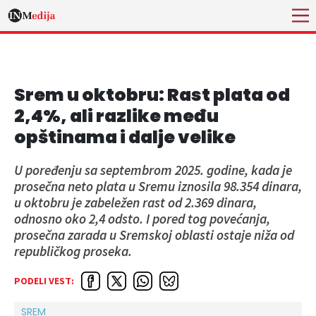
Srem u oktobru: Rast plata od
2,4%, ali razlike među
opštinama i dalje velike
U poređenju sa septembrom 2025. godine, kada je
prosečna neto plata u Sremu iznosila 98.354 dinara,
u oktobru je zabeležen rast od 2.369 dinara,
odnosno oko 2,4 odsto. I pored tog povećanja,
prosečna zarada u Sremskoj oblasti ostaje niža od
republičkog proseka.
PODELI VEST:
SREM