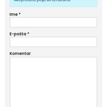
Ime
*
E-pošta
*
Komentar