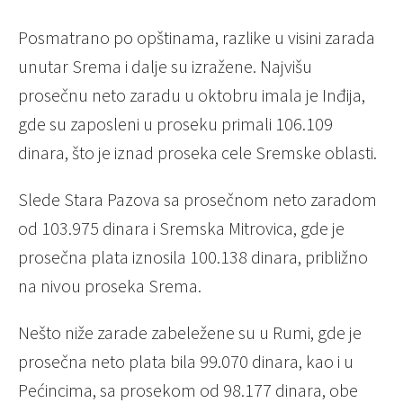
Posmatrano po opštinama, razlike u visini zarada
unutar Srema i dalje su izražene. Najvišu
prosečnu neto zaradu u oktobru imala je Inđija,
gde su zaposleni u proseku primali 106.109
dinara, što je iznad proseka cele Sremske oblasti.
Slede Stara Pazova sa prosečnom neto zaradom
od 103.975 dinara i Sremska Mitrovica, gde je
prosečna plata iznosila 100.138 dinara, približno
na nivou proseka Srema.
Nešto niže zarade zabeležene su u Rumi, gde je
prosečna neto plata bila 99.070 dinara, kao i u
Pećincima, sa prosekom od 98.177 dinara, obe