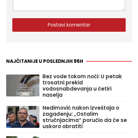
NAJČITANIJE U POSLEDNJIH 96H
Bez vode tokom noći: U petak
trosatni prekid
vodosnabdevanja u četiri
naselja
Nedimović nakon izveštaja o
zagađenju: „Ostalim
stručnjacima“ poručio da će se
uskoro obratiti