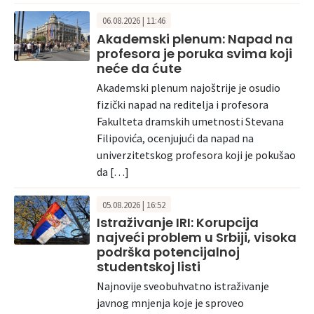
06.08.2026 | 11:46
Akademski plenum: Napad na
profesora je poruka svima koji
neće da ćute
Akademski plenum najoštrije je osudio
fizički napad na reditelja i profesora
Fakulteta dramskih umetnosti Stevana
Filipovića, ocenjujući da napad na
univerzitetskog profesora koji je pokušao
da […]
05.08.2026 | 16:52
Istraživanje IRI: Korupcija
najveći problem u Srbiji, visoka
podrška potencijalnoj
studentskoj listi
Najnovije sveobuhvatno istraživanje
javnog mnjenja koje je sproveo