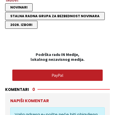
TAGOVI:
NOVINARI
STALNA RADNA GRUPA ZA BEZBEDNOST NOVINARA
2026. IZBORI
Podrška radu IN Medije,
lokalnog nezavisnog medija.
PayPal
KOMENTARI
0
NAPIŠI KOMENTAR
Vaša adresa e-pošte neće biti objavljena.