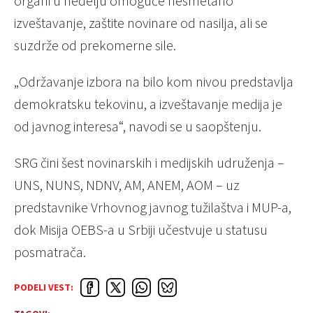
organi u nedelju omoguće nesmetano
izveštavanje, zaštite novinare od nasilja, ali se
suzdrže od prekomerne sile.
„Održavanje izbora na bilo kom nivou predstavlja
demokratsku tekovinu, a izveštavanje medija je
od javnog interesa“, navodi se u saopštenju.
SRG čini šest novinarskih i medijskih udruženja –
UNS, NUNS, NDNV, AM, ANEM, AOM – uz
predstavnike Vrhovnog javnog tužilaštva i MUP-a,
dok Misija OEBS-a u Srbiji učestvuje u statusu
posmatrača.
PODELI VEST: