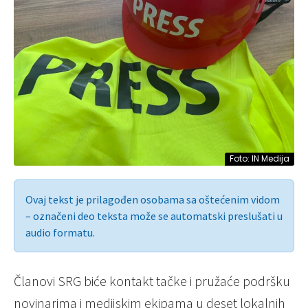
Foto: IN Medija
Ovaj tekst je prilagođen osobama sa oštećenim vidom
– označeni deo teksta može se automatski preslušati u
audio formatu.
Članovi SRG biće kontakt tačke i pružaće podršku
novinarima i medijskim ekipama u deset lokalnih