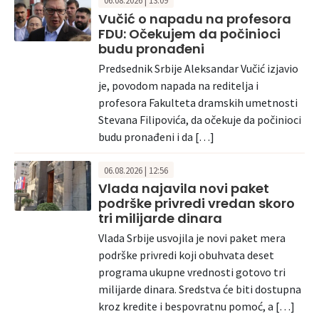
06.08.2026 | 13:09
Vučić o napadu na profesora
FDU: Očekujem da počinioci
budu pronađeni
Predsednik Srbije Aleksandar Vučić izjavio
je, povodom napada na reditelja i
profesora Fakulteta dramskih umetnosti
Stevana Filipovića, da očekuje da počinioci
budu pronađeni i da […]
06.08.2026 | 12:56
Vlada najavila novi paket
podrške privredi vredan skoro
tri milijarde dinara
Vlada Srbije usvojila je novi paket mera
podrške privredi koji obuhvata deset
programa ukupne vrednosti gotovo tri
milijarde dinara. Sredstva će biti dostupna
kroz kredite i bespovratnu pomoć, a […]