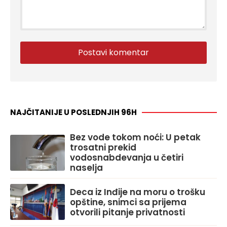
NAJČITANIJE U POSLEDNJIH 96H
Bez vode tokom noći: U petak
trosatni prekid
vodosnabdevanja u četiri
naselja
Deca iz Inđije na moru o trošku
opštine, snimci sa prijema
otvorili pitanje privatnosti