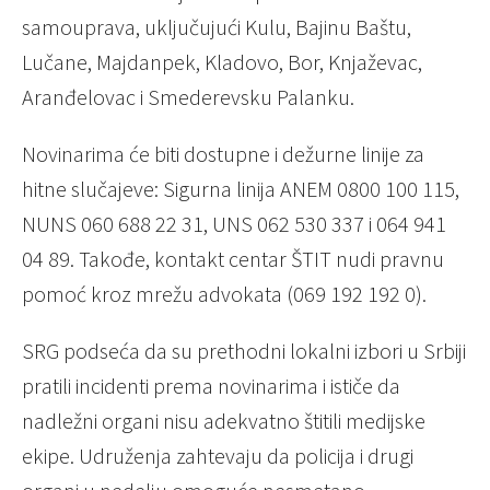
samouprava, uključujući Kulu, Bajinu Baštu,
Lučane, Majdanpek, Kladovo, Bor, Knjaževac,
Aranđelovac i Smederevsku Palanku.
Novinarima će biti dostupne i dežurne linije za
hitne slučajeve: Sigurna linija ANEM 0800 100 115,
NUNS 060 688 22 31, UNS 062 530 337 i 064 941
04 89. Takođe, kontakt centar ŠTIT nudi pravnu
pomoć kroz mrežu advokata (069 192 192 0).
SRG podseća da su prethodni lokalni izbori u Srbiji
pratili incidenti prema novinarima i ističe da
nadležni organi nisu adekvatno štitili medijske
ekipe. Udruženja zahtevaju da policija i drugi