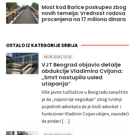
Most kod Barice poskupeo zbog
novih temelja: Vrednost radova
procenjena na 17 miliona dinara
OSTALO IZ KATEGORIJE SRBIJA
06.08.2026 | 15:18
VJT Beograd objavio detalje
obdukcije Vladimira Cvijana:
„Smrt nastupila usled
utapanja“
Više javno tužilaštvo u Beogradu saopštilo
je da „najostrije negoduje“ zbog tvrdnji
pojedinih advokata da je bivši advokat i
funkcioner Vladimir Cvijan ubijen, navodeći
da podaci […]