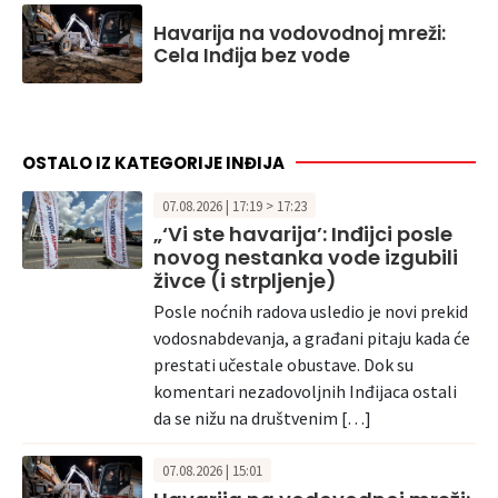
Havarija na vodovodnoj mreži:
Cela Inđija bez vode
OSTALO IZ KATEGORIJE INĐIJA
07.08.2026 | 17:19 > 17:23
„‘Vi ste havarija’: Inđijci posle
novog nestanka vode izgubili
živce (i strpljenje)
Posle noćnih radova usledio je novi prekid
vodosnabdevanja, a građani pitaju kada će
prestati učestale obustave. Dok su
komentari nezadovoljnih Inđijaca ostali
da se nižu na društvenim […]
07.08.2026 | 15:01