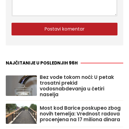
NAJČITANIJE U POSLEDNJIH 96H
Bez vode tokom noći: U petak
trosatni prekid
vodosnabdevanja u četiri
naselja
Most kod Barice poskupeo zbog
novih temelja: Vrednost radova
procenjena na 17 miliona dinara