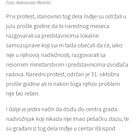
Foto: Aleksandar Mačešić
Prvi protest, stanovnici tog dela Inđije su održali u
julu prošle godine da bi narednog meseca
razgovarali sa predstavnicima lokalne
samozuprave koji sui m tada obećali da će, iako
nije u njihovoj nadležnosti, razgovarati sa
resornim ministarstvom i predstavnicima izvođača
radova. Naredni protest, održan je 31. oktobra
prošle godine ali ni nakon toga njihov problem
nije bio rešen.
I dalje je jedini način da dođu do centra grada
nadvožnjak koji nikada nije imao pešačku stazu, te
su građani iz tog dela Inđije u centar išli ispod