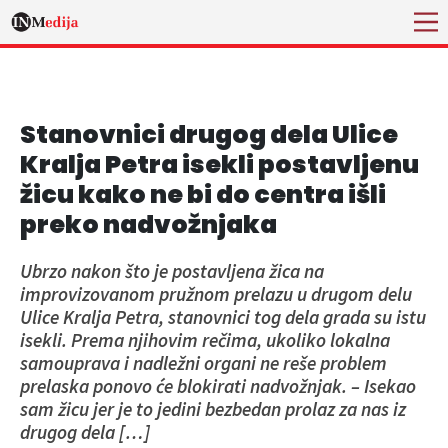
Stanovnici drugog dela Ulice
Kralja Petra isekli postavljenu
žicu kako ne bi do centra išli
preko nadvožnjaka
Ubrzo nakon što je postavljena žica na
improvizovanom pružnom prelazu u drugom delu
Ulice Kralja Petra, stanovnici tog dela grada su istu
isekli. Prema njihovim rečima, ukoliko lokalna
samouprava i nadležni organi ne reše problem
prelaska ponovo će blokirati nadvožnjak. – Isekao
sam žicu jer je to jedini bezbedan prolaz za nas iz
drugog dela […]