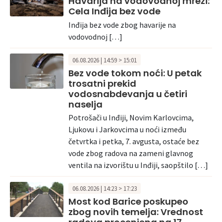
Havarija na vodovodnoj mreži:
Cela Inđija bez vode
Inđija bez vode zbog havarije na
vodovodnoj […]
06.08.2026 | 14:59 > 15:01
Bez vode tokom noći: U petak
trosatni prekid
vodosnabdevanja u četiri
naselja
Potrošači u Inđiji, Novim Karlovcima,
Ljukovu i Jarkovcima u noći između
četvrtka i petka, 7. avgusta, ostaće bez
vode zbog radova na zameni glavnog
ventila na izvorištu u Inđiji, saopštilo […]
06.08.2026 | 14:23 > 17:23
Most kod Barice poskupeo
zbog novih temelja: Vrednost