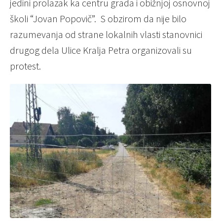
jedini prolazak ka centru grada i obižnjoj osnovnoj
školi “Jovan Popovič”. S obzirom da nije bilo
razumevanja od strane lokalnih vlasti stanovnici
drugog dela Ulice Kralja Petra organizovali su
protest.