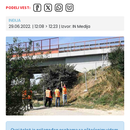
PODELI VEST:
INĐIJA
29.06.2022. | 12:08 > 12:23 | Izvor:
IN Medija
Ovaj tekst je prilagođen osobama sa oštećenim vidom