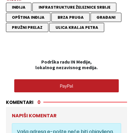
INĐIJA
INFRASTRUKTURE ŽELEZNICE SRBIJE
OPŠTINA INĐIJA
BRZA PRUGA
GRAĐANI
PRUŽNI PRELAZ
ULICA KRALJA PETRA
Podrška radu IN Medije,
lokalnog nezavisnog medija.
PayPal
KOMENTARI
0
NAPIŠI KOMENTAR
Vaša adresa e-pošte neće biti objavljena.