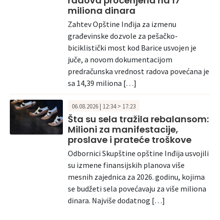
radova procenjena na 17
miliona dinara
Zahtev Opštine Inđija za izmenu
građevinske dozvole za pešačko-
biciklistički most kod Barice usvojen je
juče, a novom dokumentacijom
predračunska vrednost radova povećana je
sa 14,39 miliona […]
06.08.2026 | 12:34 > 17:23
Šta su sela tražila rebalansom:
Milioni za manifestacije,
proslave i prateće troškove
Odbornici Skupštine opštine Inđija usvojili
su izmene finansijskih planova više
mesnih zajednica za 2026. godinu, kojima
se budžeti sela povećavaju za više miliona
dinara. Najviše dodatnog […]