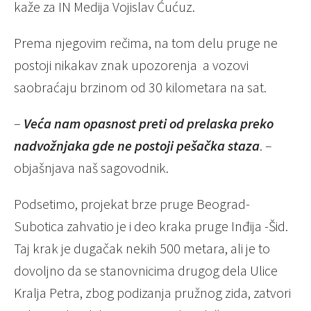
kaže za IN Medija Vojislav Ćućuz.
Prema njegovim rečima, na tom delu pruge ne
postoji nikakav znak upozorenja a vozovi
saobraćaju brzinom od 30 kilometara na sat.
–
Veća nam opasnost preti od prelaska preko
nadvožnjaka gde ne postoji pešačka staza
. –
objašnjava naš sagovodnik.
Podsetimo, projekat brze pruge Beograd-
Subotica zahvatio je i deo kraka pruge Inđija -Šid.
Taj krak je dugačak nekih 500 metara, ali je to
dovoljno da se stanovnicima drugog dela Ulice
Kralja Petra, zbog podizanja pružnog zida, zatvori