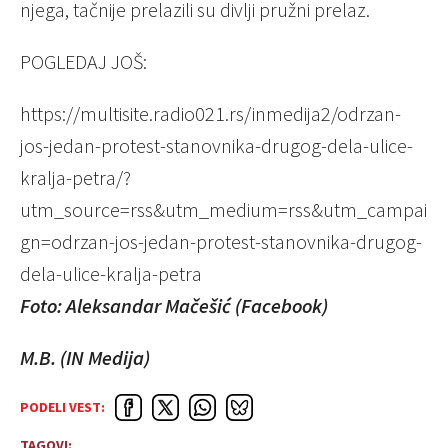
njega, tačnije prelazili su divlji pružni prelaz.
POGLEDAJ JOŠ:
https://multisite.radio021.rs/inmedija2/odrzan-
jos-jedan-protest-stanovnika-drugog-dela-ulice-
kralja-petra/?
utm_source=rss&utm_medium=rss&utm_campai
gn=odrzan-jos-jedan-protest-stanovnika-drugog-
dela-ulice-kralja-petra
Foto: Aleksandar Mačešić (Facebook)
M.B. (IN Medija)
PODELI VEST:
TAGOVI: