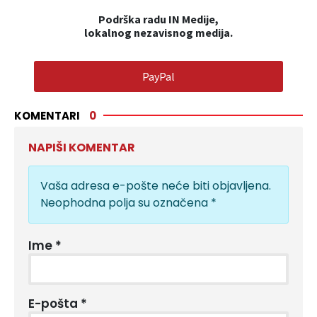
Podrška radu IN Medije,
lokalnog nezavisnog medija.
PayPal
KOMENTARI
0
NAPIŠI KOMENTAR
Vaša adresa e-pošte neće biti objavljena.
Neophodna polja su označena
*
Ime
*
E-pošta
*