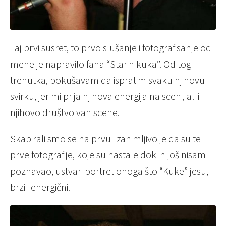
Taj prvi susret, to prvo slušanje i fotografisanje od
mene je napravilo fana “Starih kuka”. Od tog
trenutka, pokušavam da ispratim svaku njihovu
svirku, jer mi prija njihova energija na sceni, ali i
njihovo društvo van scene.
Skapirali smo se na prvu i zanimljivo je da su te
prve fotografije, koje su nastale dok ih još nisam
poznavao, ustvari portret onoga što “Kuke” jesu,
brzi i energični.