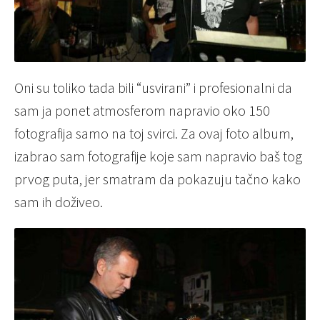
Oni su toliko tada bili “usvirani” i profesionalni da
sam ja ponet atmosferom napravio oko 150
fotografija samo na toj svirci. Za ovaj foto album,
izabrao sam fotografije koje sam napravio baš tog
prvog puta, jer smatram da pokazuju tačno kako
sam ih doživeo.