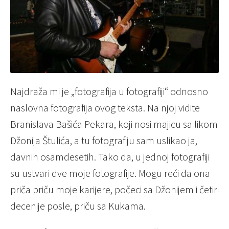
Najdraža mi je „fotografija u fotografiji“ odnosno
naslovna fotografija ovog teksta. Na njoj vidite
Branislava Bašića Pekara, koji nosi majicu sa likom
Džonija Štulića, a tu fotografiju sam uslikao ja,
davnih osamdesetih. Tako da, u jednoj fotografiji
su ustvari dve moje fotografije. Mogu reći da ona
priča priču moje karijere, počeci sa Džonijem i četiri
decenije posle, priču sa Kukama.