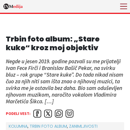
Trbin foto album: „Stare
kuke“ kroz moj objektiv
Negde u jesen 2019. godine pozvali su me prijatelji
Ivan Fece Firči i Branislav Bašič Pekar, na svirku
bluz – rok grupe “Stare kuke”. Do tada nikad nisam
čuo za njih niti sam išta znao o njihovoj muzici, ta
svirka me je ostavila bez daha. Bio sam oduševljen
njhovom muzikom, naročito vokalom Vladimira
Marčetića Šikca. […]
PODELI VEST:
KOLUMNA
,
TRBIN FOTO ALBUM
,
ZANIMLJIVOSTI