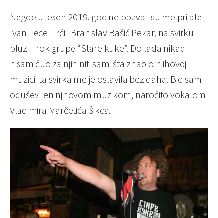
Negde u jesen 2019. godine pozvali su me prijatelji
Ivan Fece Firči i Branislav Bašič Pekar, na svirku
bluz – rok grupe “Stare kuke”. Do tada nikad
nisam čuo za njih niti sam išta znao o njihovoj
muzici, ta svirka me je ostavila bez daha. Bio sam
oduševljen njhovom muzikom, naročito vokalom
Vladimira Marčetića Šikca.