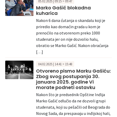
05.02.2025 | 09:15 > 09:47
Marko Gašić blokadna
kuharica
Nakon 6 dana ćutanja o skandalu koji je
priredio kao domaćin grada u kom je
prenoćilo na otvorenom preko 1000
studenata jer on nije dozvolio halu,
obratio se Marko Gašić. Nakon obraćanja
[…]
04.02.2025 | 14:41 > 15:48
Otvoreno pismo Marku Gašiću:
Zbog svog postupanja 30.
januara 2025. godine Vi
morate podneti ostavku
Nakon što je predsednik Opštine Inđija
Marko Gašić odlučio da ne dozvoli grupi
studenata, koji su pešačili od Beograda do
Novog Sada, da prespavaju u inđijskoj hali,