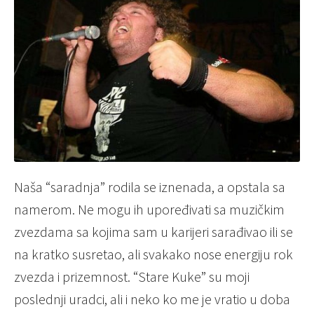
Naša “saradnja” rodila se iznenada, a opstala sa
namerom. Ne mogu ih upoređivati sa muzičkim
zvezdama sa kojima sam u karijeri sarađivao ili se
na kratko susretao, ali svakako nose energiju rok
zvezda i prizemnost. “Stare Kuke” su moji
poslednji uradci, ali i neko ko me je vratio u doba