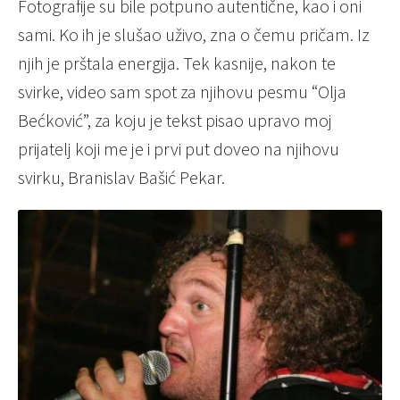
Fotografije su bile potpuno autentične, kao i oni
sami. Ko ih je slušao uživo, zna o čemu pričam. Iz
njih je prštala energija. Tek kasnije, nakon te
svirke, video sam spot za njihovu pesmu “Olja
Bećković”, za koju je tekst pisao upravo moj
prijatelj koji me je i prvi put doveo na njihovu
svirku, Branislav Bašić Pekar.