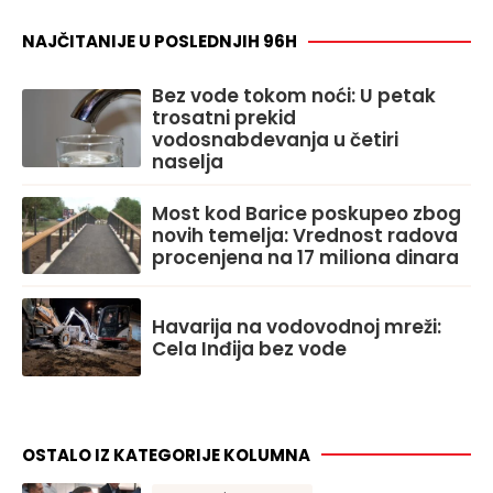
NAJČITANIJE U POSLEDNJIH 96H
Bez vode tokom noći: U petak
trosatni prekid
vodosnabdevanja u četiri
naselja
Most kod Barice poskupeo zbog
novih temelja: Vrednost radova
procenjena na 17 miliona dinara
Havarija na vodovodnoj mreži:
Cela Inđija bez vode
OSTALO IZ KATEGORIJE KOLUMNA