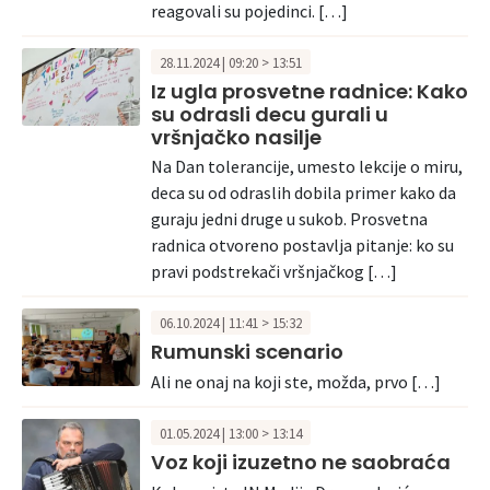
reagovali su pojedinci. […]
28.11.2024 | 09:20 > 13:51
Iz ugla prosvetne radnice: Kako
su odrasli decu gurali u
vršnjačko nasilje
Na Dan tolerancije, umesto lekcije o miru,
deca su od odraslih dobila primer kako da
guraju jedni druge u sukob. Prosvetna
radnica otvoreno postavlja pitanje: ko su
pravi podstrekači vršnjačkog […]
06.10.2024 | 11:41 > 15:32
Rumunski scenario
Ali ne onaj na koji ste, možda, prvo […]
01.05.2024 | 13:00 > 13:14
Voz koji izuzetno ne saobraća