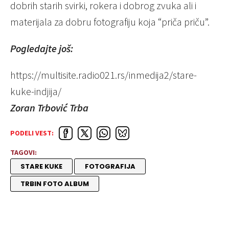
dobrih starih svirki, rokera i dobrog zvuka ali i
materijala za dobru fotografiju koja “priča priču”.
Pogledajte još:
https://multisite.radio021.rs/inmedija2/stare-
kuke-indjija/
Zoran Trbović Trba
PODELI VEST:
TAGOVI:
STARE KUKE
FOTOGRAFIJA
TRBIN FOTO ALBUM