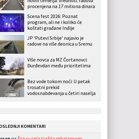
novih temelja: Vrednost radova
procenjena na 17 miliona dinara
Scena fest 2026: Poznat
program, ali ne i koliko će
koštati građane Inđije
JP ‘Putevi Srbije’ najavio je
radove na više deonica u Sremu
Više novca za MZ Čortanovci:
Đurđevdan među prioritetima
Bez vode tokom noći: U petak
trosatni prekid
vodosnabdevanja u četiri naselja
OSLEDNJI KOMENTARI
usan
na
Šta su sela tražila rebalansom: