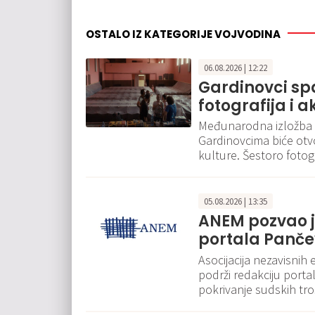
OSTALO IZ KATEGORIJE VOJVODINA
06.08.2026 | 12:22
Gardinovci spa
fotografija i 
Međunarodna izložba f
Gardinovcima biće otv
kulture. Šestoro fotogr
05.08.2026 | 13:35
ANEM pozvao j
portala Pančev
Asocijacija nezavisnih
podrži redakciju portal
pokrivanje sudskih tr