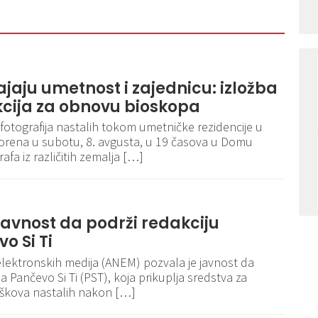
jaju umetnost i zajednicu: izložba
akcija za obnovu bioskopa
otografija nastalih tokom umetničke rezidencije u
orena u subotu, 8. avgusta, u 19 časova u Domu
afa iz različitih zemalja […]
avnost da podrži redakciju
o Si Ti
 elektronskih medija (ANEM) pozvala je javnost da
a Pančevo Si Ti (PST), koja prikuplja sredstva za
oškova nastalih nakon […]