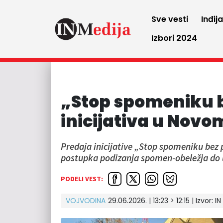
Sve vesti
Inđij
Izbori 2024
„Stop spomeniku b
inicijativa u Nov
Predaja inicijative „Stop spomeniku bez
postupka podizanja spomen-obeležja do 
PODELI VEST:
VOJVODINA
29.06.2026. | 13:23 > 12:15 | Izvor:
IN