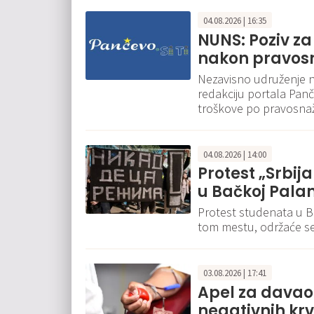
04.08.2026 | 16:35
NUNS: Poziv za
nakon pravos
Nezavisno udruženje n
redakciju portala Panče
troškove po pravosna
04.08.2026 | 14:00
Protest „Srbija
u Bačkoj Pala
Protest studenata u B
tom mestu, održaće se
03.08.2026 | 17:41
Apel za davaoc
negativnih kr