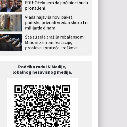
FDU: Očekujem da počinioci budu
pronađeni
Vlada najavila novi paket
podrške privredi vredan skoro tri
milijarde dinara
Šta su sela tražila rebalansom:
Milioni za manifestacije,
proslave i prateće troškove
Podrška radu IN Medije,
lokalnog nezavisnog medija.