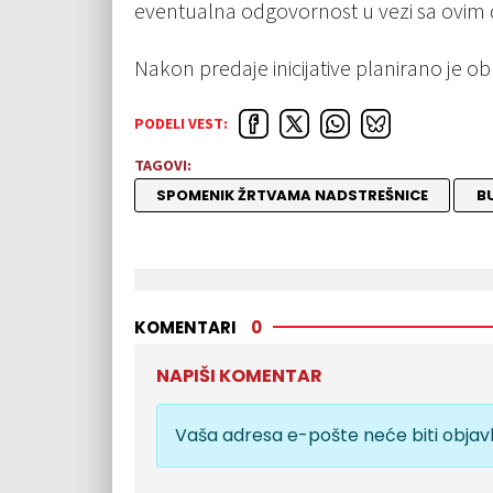
eventualna odgovornost u vezi sa ovim
Nakon predaje inicijative planirano je 
PODELI VEST:
TAGOVI:
SPOMENIK ŽRTVAMA NADSTREŠNICE
B
KOMENTARI
0
NAPIŠI KOMENTAR
Vaša adresa e-pošte neće biti objavl