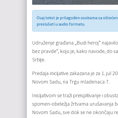
Ovaj tekst je prilagođen osobama sa ošteće
preslušati u audio formatu.
Udruženje građana „Budi heroj“ najavilo
bez pravde“, koju je, kako navode, do s
Srbije.
Predaja inicijative zakazana je za 1. jul
Novom Sadu, na Trgu mladenaca 7.
Inicijativom se traži preispitivanje i obu
spomen-obeležja žrtvama urušavanja bet
Novom Sadu, sve dok se ne okončaju rele