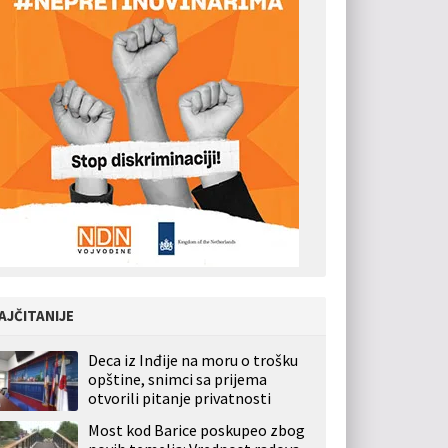
AJČITANIJE
Deca iz Inđije na moru o trošku
opštine, snimci sa prijema
otvorili pitanje privatnosti
Most kod Barice poskupeo zbog