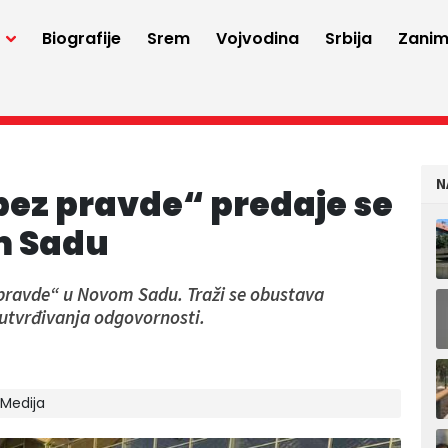
a
Biografije
Srem
Vojvodina
Srbija
Zaniml
N
ez pravde“ predaje se
om Sadu
 pravde“ u Novom Sadu. Traži se obustava
utvrđivanja odgovornosti.
 Medija