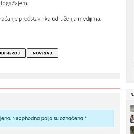
 događajem.
obraćanje predstavnika udruženja medijima.
UDI HEROJ
NOVI SAD
N
jena.
Neophodna polja su označena
*