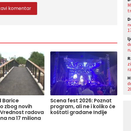
M
t
D
n
1
l
d
r
R
z
r
Н
d
2
 Barice
Scena fest 2026: Poznat
o zbog novih
program, ali ne i koliko će
 Vrednost radova
koštati građane Inđije
na na 17 miliona