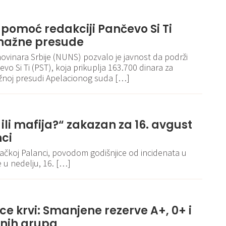
 pomoć redakciji Pančevo Si Ti
nažne presude
ovinara Srbije (NUNS) pozvalo je javnost da podrži
vo Si Ti (PST), koja prikuplja 163.700 dinara za
žnoj presudi Apelacionog suda […]
 ili mafija?“ zakazan za 16. avgust
nci
ačkoj Palanci, povodom godišnjice od incidenata u
 u nedelju, 16. […]
e krvi: Smanjene rezerve A+, 0+ i
vnih grupa