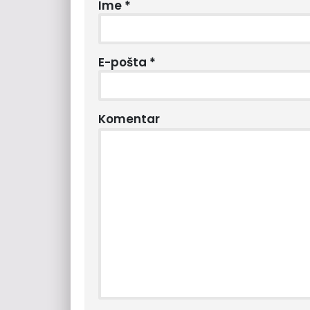
Ime
*
E-pošta
*
Komentar