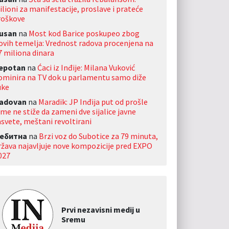
ilioni za manifestacije, proslave i prateće
roškove
usan
na
Most kod Barice poskupeo zbog
ovih temelja: Vrednost radova procenjena na
7 miliona dinara
jepotan
na
Ćaci iz Inđije: Milana Vuković
ominira na TV dok u parlamentu samo diže
uke
adovan
na
Maradik: JP Inđija put od prošle
ime ne stiže da zameni dve sijalice javne
asvete, meštani revoltirani
ебитна
na
Brzi voz do Subotice za 79 minuta,
ržava najavljuje nove kompozicije pred EXPO
027
Prvi nezavisni medij u
Sremu