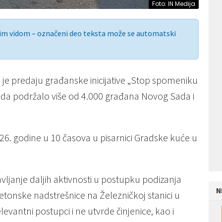
Foto: IN Medija
nim vidom – označeni deo teksta može se automatski
 je predaju građanske inicijative „Stop spomeniku
ada podržalo više od 4.000 građana Novog Sada i
 2026. godine u 10 časova u pisarnici Gradske kuće u
stavljanje daljih aktivnosti u postupku podizanja
N
onske nadstrešnice na Železničkoj stanici u
vantni postupci i ne utvrde činjenice, kao i