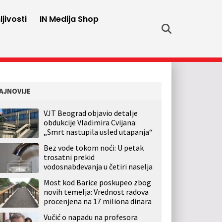
jivosti
IN Medija Shop
AJNOVIJE
VJT Beograd objavio detalje
obdukcije Vladimira Cvijana:
„Smrt nastupila usled utapanja“
Bez vode tokom noći: U petak
trosatni prekid
vodosnabdevanja u četiri naselja
Most kod Barice poskupeo zbog
novih temelja: Vrednost radova
procenjena na 17 miliona dinara
Vučić o napadu na profesora