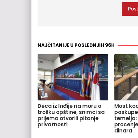
NAJČITANIJE U POSLEDNJIH 96H
Deca iz Inđije na moru o
Most kod
trošku opštine, snimci sa
poskupe
prijema otvorili pitanje
temelja:
privatnosti
procenje
dinara