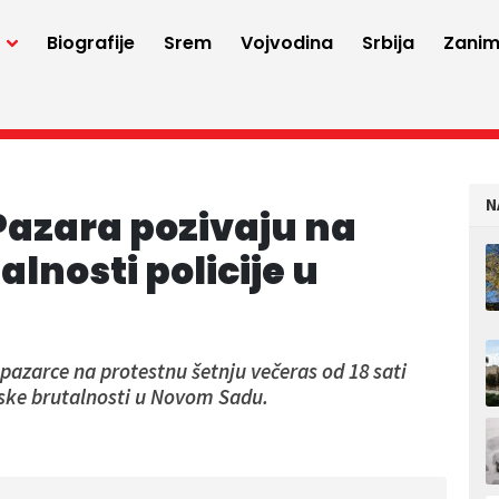
a
Biografije
Srem
Vojvodina
Srbija
Zaniml
N
Pazara pozivaju na
alnosti policije u
pazarce na protestnu šetnju večeras od 18 sati
jske brutalnosti u Novom Sadu.