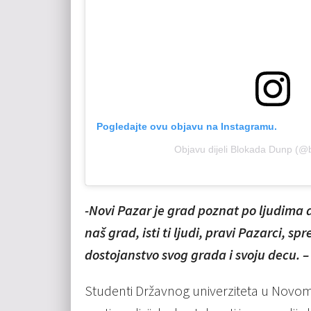
Pogledajte ovu objavu na Instagramu.
Objavu dijeli Blokada Dunp (@
-Novi Pazar je grad poznat po ljudima d
naš grad, isti ti ljudi, pravi Pazarci,
dostojanstvo svog grada i svoju decu. –
Studenti Državnog univerziteta u Novom