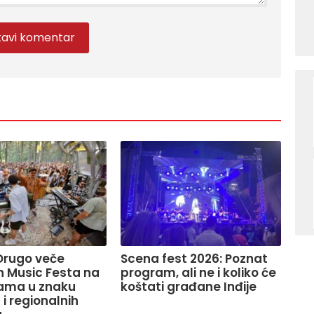
Drugo veče
Scena fest 2026: Poznat
 Music Festa na
program, ali ne i koliko će
rama u znaku
koštati građane Inđije
i regionalnih