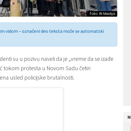
Foto: IN Medija
nim vidom – označeni deo teksta može se automatski
enti su u pozivu naveli da je „vreme da se izađe
noć tokom protesta u Novom Sadu četiri
a usled policijske brutalnosti.
N