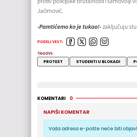
protiv policijske brutalnosti i samovolji v
Jaćimović.
-Pamtićemo ko je tukao!-
zaključuju st
PODELI VEST:
TAGOVI:
PROTEST
STUDENTI U BLOKADI
P
KOMENTARI
0
NAPIŠI KOMENTAR
Vaša adresa e-pošte neće biti objavl