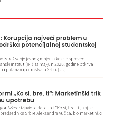
a
RI: Korupcija najveći problem u
 podrška potencijalnoj studentskoj
 istraživanje javnog mnjenja koje je sproveo
ski institut (IRI) za maj-jun 2026. godine otkriva
i polarizaciju društva u Srbiji. […]
rmi „Ko si, bre, ti“: Marketinški trik
nu upotrebu
r Avžner izjavio je da je sajt "Ko si, bre, ti", koji je
u predsednika Srbije Aleksandra Vučića, bio marketinški