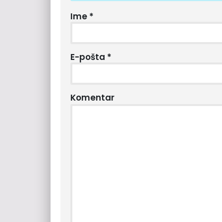
Ime
*
E-pošta
*
Komentar