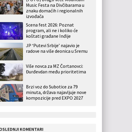
Music Festa na Divčibarama u
znaku domaćih i regionalnih
izvođača
Scena fest 2026: Poznat
program, ali ne i koliko će
koštati građane Inđije
JP ‘Putevi Srbije’ najavio je
radove na više deonica u Sremu
Više novca za MZ Čortanovci:
Đurđevdan među prioritetima
Brzi voz do Subotice za 79
minuta, država najavljuje nove
kompozicije pred EXPO 2027
OSLEDNJI KOMENTARI