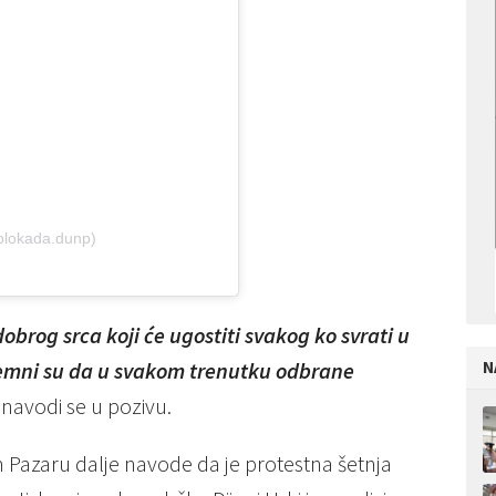
blokada.dunp)
obrog srca koji će ugostiti svakog ko svrati u
 spremni su da u svakom trenutku odbrane
N
navodi se u pozivu.
 Pazaru dalje navode da je protestna šetnja