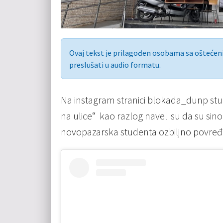
Ovaj tekst je prilagođen osobama sa ošteće
preslušati u audio formatu.
Na instagram stranici blokada_dunp stud
na ulice“ kao razlog naveli su da su si
novopazarska studenta ozbiljno povređen