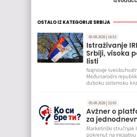
izvođač
OSTALO IZ KATEGORIJE SRBIJA
05.08.2026 | 16:52
Istraživanje I
Srbiji, visoka
listi
Najnovije sveobuhvatno
Međunarodni republikan
duboku sistemsku krizu 
05.08.2026 | 15:03
Avžner o platfo
za jednodnev
Marketinški stručnjak Igo
pokrenut na inicijativ