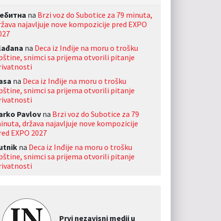
ебитна
na
Brzi voz do Subotice za 79 minuta,
ržava najavljuje nove kompozicije pred EXPO
027
lađana
na
Deca iz Inđije na moru o trošku
pštine, snimci sa prijema otvorili pitanje
rivatnosti
asa
na
Deca iz Inđije na moru o trošku
pštine, snimci sa prijema otvorili pitanje
rivatnosti
arko Pavlov
na
Brzi voz do Subotice za 79
inuta, država najavljuje nove kompozicije
red EXPO 2027
utnik
na
Deca iz Inđije na moru o trošku
pštine, snimci sa prijema otvorili pitanje
rivatnosti
Prvi nezavisni medij u