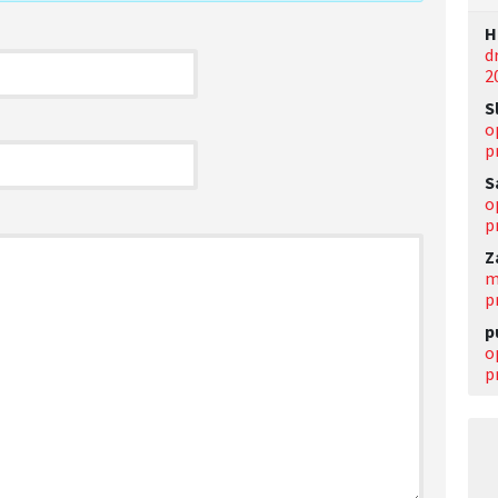
Н
d
2
S
o
p
S
o
p
Z
m
p
p
o
p