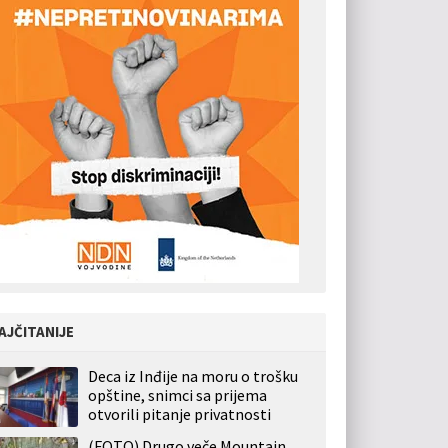
AJČITANIJE
Deca iz Inđije na moru o trošku
opštine, snimci sa prijema
otvorili pitanje privatnosti
(FOTO) Drugo veče Mountain