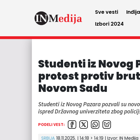
Sve vesti
Inđij
Izbori 2024
Studenti iz Novog 
protest protiv brut
Novom Sadu
Studenti iz Novog Pazara pozvali su novo
ispred Državnog univerziteta zbog polici
PODELI VEST:
SRBIJA
18.11.2025. | 14:18 > 14:19
| Izvor:
IN Medija