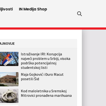
jivosti
IN Medija Shop
AJNOVIJE
Istraživanje IRI: Korupcija
najveći problem u Srbiji, visoka
podrška potencijalnoj
studentskoj listi
Maja Gojković i Đuro Macut
posetili Šid
Kod maloletnika u Sremskoj
Mitrovici pronađena marihuana