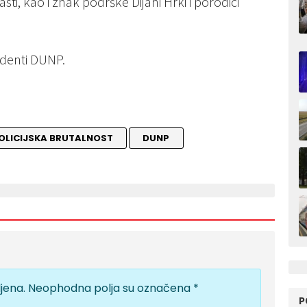
lasti, kao i znak podrške Dijani Hrki i porodici
udenti DUNP.
OLICIJSKA BRUTALNOST
DUNP
jena.
Neophodna polja su označena
*
P