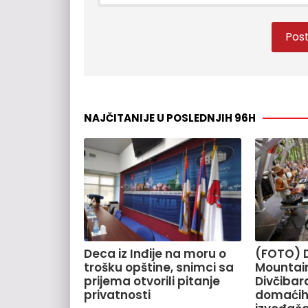
NAJČITANIJE U POSLEDNJIH 96H
Deca iz Inđije na moru o
(FOTO) 
trošku opštine, snimci sa
Mountain
prijema otvorili pitanje
Divčiba
privatnosti
domaćih 