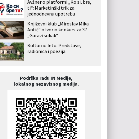
Avžner o platformi „Ko si, bre,
ti“: Marketinški trik za
jednodnevnu upotrebu
Književni klub „Miroslav Mika
Antić“ otvorio konkurs za 37.
„Garavi sokak“
Kulturno leto: Predstave,
radionica i poezija
Podrška radu IN Medije,
lokalnog nezavisnog medija.