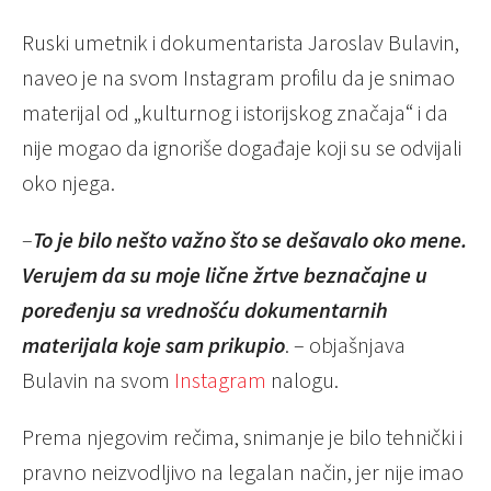
Ruski umetnik i dokumentarista Jaroslav Bulavin,
naveo je na svom Instagram profilu da je snimao
materijal od „kulturnog i istorijskog značaja“ i da
nije mogao da ignoriše događaje koji su se odvijali
oko njega.
–
To je bilo nešto važno što se dešavalo oko mene.
Verujem da su moje lične žrtve beznačajne u
poređenju sa vrednošću dokumentarnih
materijala koje sam prikupio
. – objašnjava
Bulavin na svom
Instagram
nalogu.
Prema njegovim rečima, snimanje je bilo tehnički i
pravno neizvodljivo na legalan način, jer nije imao