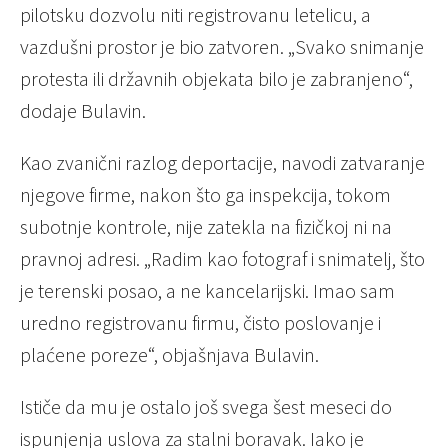
pilotsku dozvolu niti registrovanu letelicu, a
vazdušni prostor je bio zatvoren. „Svako snimanje
protesta ili državnih objekata bilo je zabranjeno“,
dodaje Bulavin.
Kao zvanični razlog deportacije, navodi zatvaranje
njegove firme, nakon što ga inspekcija, tokom
subotnje kontrole, nije zatekla na fizičkoj ni na
pravnoj adresi. „Radim kao fotograf i snimatelj, što
je terenski posao, a ne kancelarijski. Imao sam
uredno registrovanu firmu, čisto poslovanje i
plaćene poreze“, objašnjava Bulavin.
Ističe da mu je ostalo još svega šest meseci do
ispunjenja uslova za stalni boravak. Iako je