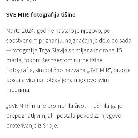
SVE MIR: fotografija tišine
Marta 2024. godine nastalo je njegovo, po
sopstvenom priznanju, najznačajnije delo do sada
— fotografija Trga Slavija snimljena iz drona 15.
marta, tokom šesnaestominutne tišine.
Fotografija, simbolično nazvana „SVE MIR“, brzo je
postala viralna i objavljena u gotovo svim
medijima.
„SVE MIR“ mu je promenila život — učinila ga je
prepoznatljivim, ali i postala povod za njegovo
proterivanje iz Srbije.