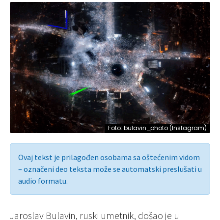
Foto: bulavin_photo (Instagram)
Ovaj tekst je prilagođen osobama sa oštećenim vidom
– označeni deo teksta može se automatski preslušati u
audio formatu.
Jaroslav Bulavin, ruski umetnik, došao je u