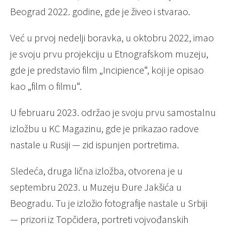
Beograd 2022. godine, gde je živeo i stvarao.
Već u prvoj nedelji boravka, u oktobru 2022, imao
je svoju prvu projekciju u Etnografskom muzeju,
gde je predstavio film „Incipience“, koji je opisao
kao „film o filmu“.
U februaru 2023. održao je svoju prvu samostalnu
izložbu u KC Magazinu, gde je prikazao radove
nastale u Rusiji — zid ispunjen portretima.
Sledeća, druga lična izložba, otvorena je u
septembru 2023. u Muzeju Đure Jakšića u
Beogradu. Tu je izložio fotografije nastale u Srbiji
— prizori iz Topčidera, portreti vojvođanskih