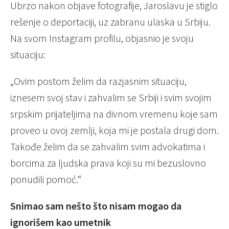
Ubrzo nakon objave fotografije, Jaroslavu je stiglo
rešenje o deportaciji, uz zabranu ulaska u Srbiju.
Na svom Instagram profilu, objasnio je svoju
situaciju:
„Ovim postom želim da razjasnim situaciju,
iznesem svoj stav i zahvalim se Srbiji i svim svojim
srpskim prijateljima na divnom vremenu koje sam
proveo u ovoj zemlji, koja mi je postala drugi dom.
Takođe želim da se zahvalim svim advokatima i
borcima za ljudska prava koji su mi bezuslovno
ponudili pomoć.“
Snimao sam nešto što nisam mogao da
ignorišem kao umetnik