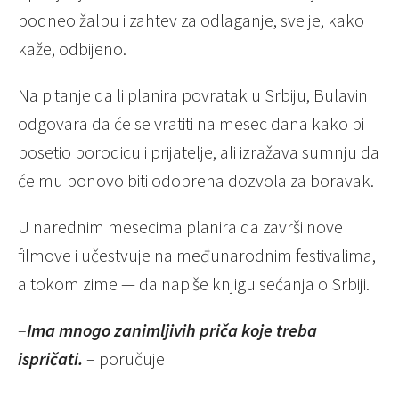
podneo žalbu i zahtev za odlaganje, sve je, kako
kaže, odbijeno.
Na pitanje da li planira povratak u Srbiju, Bulavin
odgovara da će se vratiti na mesec dana kako bi
posetio porodicu i prijatelje, ali izražava sumnju da
će mu ponovo biti odobrena dozvola za boravak.
U narednim mesecima planira da završi nove
filmove i učestvuje na međunarodnim festivalima,
a tokom zime — da napiše knjigu sećanja o Srbiji.
–
Ima mnogo zanimljivih priča koje treba
ispričati.
– poručuje