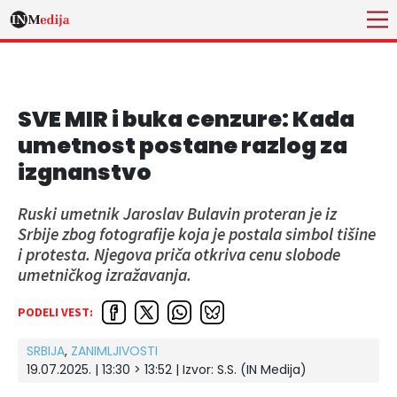
SVE MIR i buka cenzure: Kada
umetnost postane razlog za
izgnanstvo
Ruski umetnik Jaroslav Bulavin proteran je iz
Srbije zbog fotografije koja je postala simbol tišine
i protesta. Njegova priča otkriva cenu slobode
umetničkog izražavanja.
PODELI VEST:
SRBIJA
,
ZANIMLJIVOSTI
19.07.2025. | 13:30 > 13:52
| Izvor:
S.S. (IN Medija)