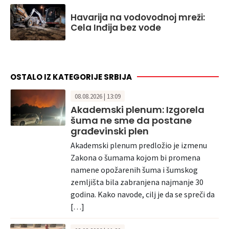
Havarija na vodovodnoj mreži:
Cela Inđija bez vode
OSTALO IZ KATEGORIJE SRBIJA
08.08.2026 | 13:09
Akademski plenum: Izgorela
šuma ne sme da postane
građevinski plen
Akademski plenum predložio je izmenu
Zakona o šumama kojom bi promena
namene opožarenih šuma i šumskog
zemljišta bila zabranjena najmanje 30
godina. Kako navode, cilj je da se spreči da
[…]