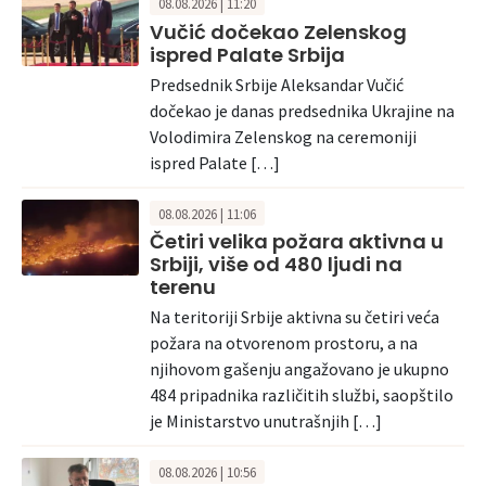
08.08.2026 | 11:20
Vučić dočekao Zelenskog
ispred Palate Srbija
Predsednik Srbije Aleksandar Vučić
dočekao je danas predsednika Ukrajine na
Volodimira Zelenskog na ceremoniji
ispred Palate […]
08.08.2026 | 11:06
Četiri velika požara aktivna u
Srbiji, više od 480 ljudi na
terenu
Na teritoriji Srbije aktivna su četiri veća
požara na otvorenom prostoru, a na
njihovom gašenju angažovano je ukupno
484 pripadnika različitih službi, saopštilo
je Ministarstvo unutrašnjih […]
08.08.2026 | 10:56