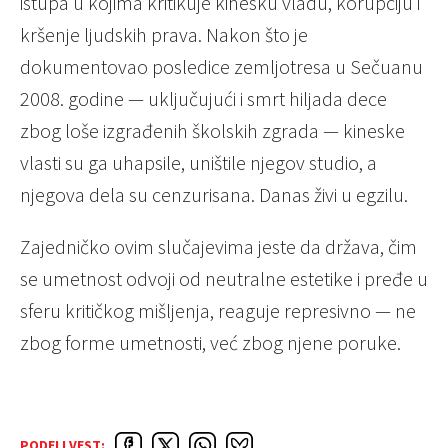
istupa u kojima kritikuje kinesku vladu, korupciju i
kršenje ljudskih prava. Nakon što je
dokumentovao posledice zemljotresa u Sečuanu
2008. godine — uključujući i smrt hiljada dece
zbog loše izgrađenih školskih zgrada — kineske
vlasti su ga uhapsile, uništile njegov studio, a
njegova dela su cenzurisana. Danas živi u egzilu.
Zajedničko ovim slučajevima jeste da država, čim
se umetnost odvoji od neutralne estetike i pređe u
sferu kritičkog mišljenja, reaguje represivno — ne
zbog forme umetnosti, već zbog njene poruke.
PODELI VEST: