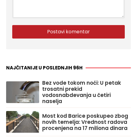
NAJČITANIJE U POSLEDNJIH 96H
Bez vode tokom noći: U petak
trosatni prekid
vodosnabdevanja u četiri
naselja
Most kod Barice poskupeo zbog
novih temelja: Vrednost radova
procenjena na 17 miliona dinara