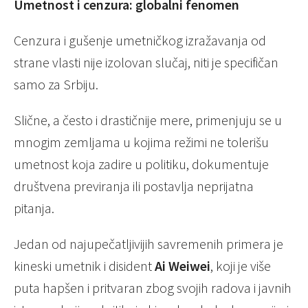
Umetnost i cenzura: globalni fenomen
Cenzura i gušenje umetničkog izražavanja od
strane vlasti nije izolovan slučaj, niti je specifičan
samo za Srbiju.
Slične, a često i drastičnije mere, primenjuju se u
mnogim zemljama u kojima režimi ne tolerišu
umetnost koja zadire u politiku, dokumentuje
društvena previranja ili postavlja neprijatna
pitanja.
Jedan od najupečatljivijih savremenih primera je
kineski umetnik i disident
Ai Weiwei
, koji je više
puta hapšen i pritvaran zbog svojih radova i javnih