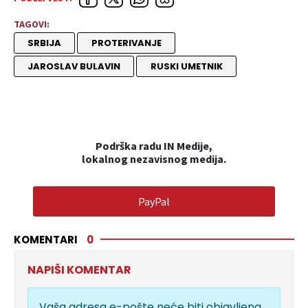
TAGOVI:
SRBIJA
PROTERIVANJE
JAROSLAV BULAVIN
RUSKI UMETNIK
Podrška radu IN Medije,
lokalnog nezavisnog medija.
PayPal
KOMENTARI
0
NAPIŠI KOMENTAR
Vaša adresa e-pošte neće biti objavljena.