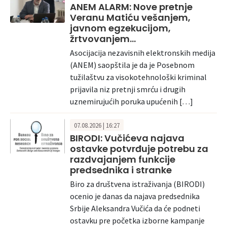
ANEM ALARM: Nove pretnje
Veranu Matiću vešanjem,
javnom egzekucijom,
žrtvovanjem…
Asocijacija nezavisnih elektronskih medija
(ANEM) saopštila je da je Posebnom
tužilaštvu za visokotehnološki kriminal
prijavila niz pretnji smrću i drugih
uznemirujućih poruka upućenih […]
07.08.2026 | 16:27
BIRODI: Vučićeva najava
ostavke potvrđuje potrebu za
razdvajanjem funkcije
predsednika i stranke
Biro za društvena istraživanja (BIRODI)
ocenio je danas da najava predsednika
Srbije Aleksandra Vučića da će podneti
ostavku pre početka izborne kampanje