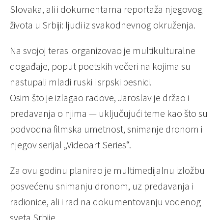
Slovaka, ali i dokumentarna reportaža njegovog
života u Srbiji: ljudi iz svakodnevnog okruženja.
Na svojoj terasi organizovao je multikulturalne
događaje, poput poetskih večeri na kojima su
nastupali mladi ruski i srpski pesnici.
Osim što je izlagao radove, Jaroslav je držao i
predavanja o njima — uključujući teme kao što su
podvodna filmska umetnost, snimanje dronom i
njegov serijal „Videoart Series“.
Za ovu godinu planirao je multimedijalnu izložbu
posvećenu snimanju dronom, uz predavanja i
radionice, ali i rad na dokumentovanju vodenog
sveta Srbije.