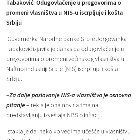
Tabaković: Odugovlačenje u pregovorima o
promeni vlasništva u NIS-u iscrpljuje i košta
Srbiju
Guvernerka Narodne banke Srbije Jorgovanka
Tabaković izjavila je danas da odugovlačenje u
pregovorima o promeni većinskog vlasništva u
Naftnoj industriji Srbije (NIS) iscrpljuje i košta
Srbiju.
–
Za dalje poslovanje NIS-a vlasništvo je osnovno
pitanje
– rekla je ona novinarima na
predstavljanju izveštaja NBS o inflaciji.
Istakla je da neko ko već ima učešće u vlasništvu