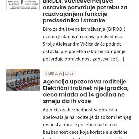
BIRODI: Vučićeva najava
ostavke potvrđuje potrebu za
razdvajanjem funkcije
predsednika i stranke
Biro za društvena istraživanja (BIRODI)
ocenio je danas da najava predsednika
Srbije Aleksandra Vučića da će podneti
ostavku pre početka izborne kampanje
potvrđuje opravdanost zahteva te […]
07.08.2026 | 15:29
Agencija upozorava roditelje:
Električni trotinet nije igračka,
deca mlađa od 14 godina ne
smeju da ih voze
Agencija za bezbednost saobraćaja
apelovala je na roditelje da tokom letnjeg
raspusta obrate posebnu pažnju na
bezbednost dece koja koriste električne