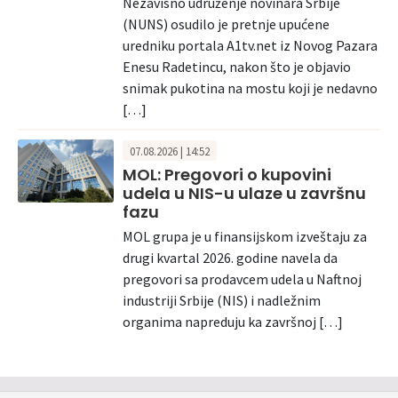
Nezavisno udruženje novinara Srbije
(NUNS) osudilo je pretnje upućene
uredniku portala A1tv.net iz Novog Pazara
Enesu Radetincu, nakon što je objavio
snimak pukotina na mostu koji je nedavno
[…]
07.08.2026 | 14:52
MOL: Pregovori o kupovini
udela u NIS-u ulaze u završnu
fazu
MOL grupa je u finansijskom izveštaju za
drugi kvartal 2026. godine navela da
pregovori sa prodavcem udela u Naftnoj
industriji Srbije (NIS) i nadležnim
organima napreduju ka završnoj […]