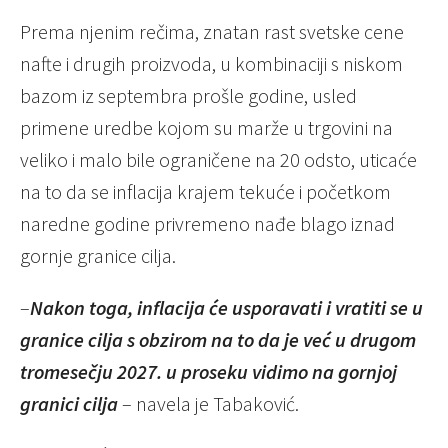
Prema njenim rečima, znatan rast svetske cene
nafte i drugih proizvoda, u kombinaciji s niskom
bazom iz septembra prošle godine, usled
primene uredbe kojom su marže u trgovini na
veliko i malo bile ograničene na 20 odsto, uticaće
na to da se inflacija krajem tekuće i početkom
naredne godine privremeno nađe blago iznad
gornje granice cilja.
–
Nakon toga, inflacija će usporavati i vratiti se u
granice cilja s obzirom na to da je već u drugom
tromesečju 2027. u proseku vidimo na gornjoj
granici cilja
– navela je Tabaković.