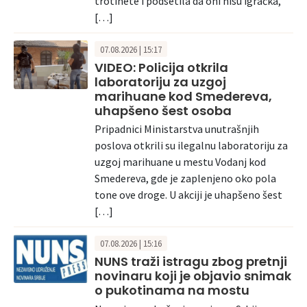
trotinete i podsetila da oni nisu igračka,
[…]
07.08.2026 | 15:17
VIDEO: Policija otkrila
laboratoriju za uzgoj
marihuane kod Smedereva,
uhapšeno šest osoba
Pripadnici Ministarstva unutrašnjih
poslova otkrili su ilegalnu laboratoriju za
uzgoj marihuane u mestu Vodanj kod
Smedereva, gde je zaplenjeno oko pola
tone ove droge. U akciji je uhapšeno šest
[…]
07.08.2026 | 15:16
NUNS traži istragu zbog pretnji
novinaru koji je objavio snimak
o pukotinama na mostu