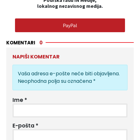
Podrška radu IN Medije,
lokalnog nezavisnog medija.
PayPal
KOMENTARI
0
NAPIŠI KOMENTAR
Vaša adresa e-pošte neće biti objavljena.
Neophodna polja su označena
*
Ime
*
E-pošta
*