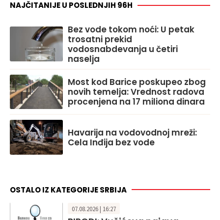
NAJČITANIJE U POSLEDNJIH 96H
Bez vode tokom noći: U petak
trosatni prekid
vodosnabdevanja u četiri
naselja
Most kod Barice poskupeo zbog
novih temelja: Vrednost radova
procenjena na 17 miliona dinara
Havarija na vodovodnoj mreži:
Cela Inđija bez vode
OSTALO IZ KATEGORIJE SRBIJA
07.08.2026 | 16:27