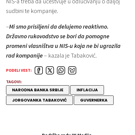
NIS-a treba da učestvuje u odlučivanju o daljoj
sudbini te kompanije.
–
Mi smo prisiljeni da delujemo reaktivno.
Državno rukovodstvo se bori da pomogne
promeni vlasništva u NIS-u koja ne bi ugrozila
rad kompanije
– kazala je Tabaković.
PODELI VEST:
TAGOVI:
NARODNA BANKA SRBIJE
INFLACIJA
JORGOVANKA TABAKOVIĆ
GUVERNERKA