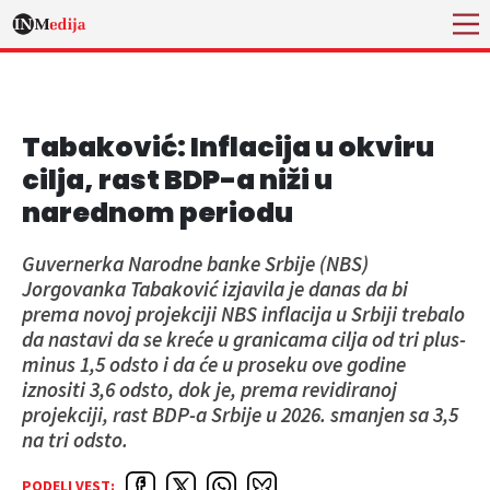
Tabaković: Inflacija u okviru
cilja, rast BDP-a niži u
narednom periodu
Guvernerka Narodne banke Srbije (NBS)
Jorgovanka Tabaković izjavila je danas da bi
prema novoj projekciji NBS inflacija u Srbiji trebalo
da nastavi da se kreće u granicama cilja od tri plus-
minus 1,5 odsto i da će u proseku ove godine
iznositi 3,6 odsto, dok je, prema revidiranoj
projekciji, rast BDP-a Srbije u 2026. smanjen sa 3,5
na tri odsto.
PODELI VEST: