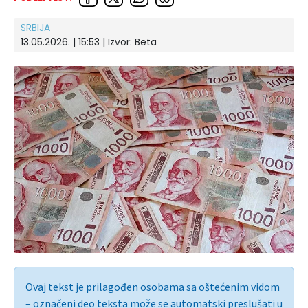
SRBIJA
13.05.2026. | 15:53
| Izvor:
Beta
Ovaj tekst je prilagođen osobama sa oštećenim vidom
– označeni deo teksta može se automatski preslušati u