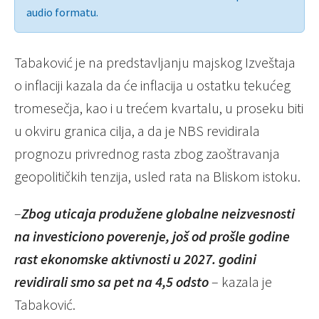
audio formatu.
Tabaković je na predstavljanju majskog Izveštaja
o inflaciji kazala da će inflacija u ostatku tekućeg
tromesečja, kao i u trećem kvartalu, u proseku biti
u okviru granica cilja, a da je NBS revidirala
prognozu privrednog rasta zbog zaoštravanja
geopolitičkih tenzija, usled rata na Bliskom istoku.
–
Zbog uticaja produžene globalne neizvesnosti
na investiciono poverenje, još od prošle godine
rast ekonomske aktivnosti u 2027. godini
revidirali smo sa pet na 4,5 odsto
– kazala je
Tabaković.